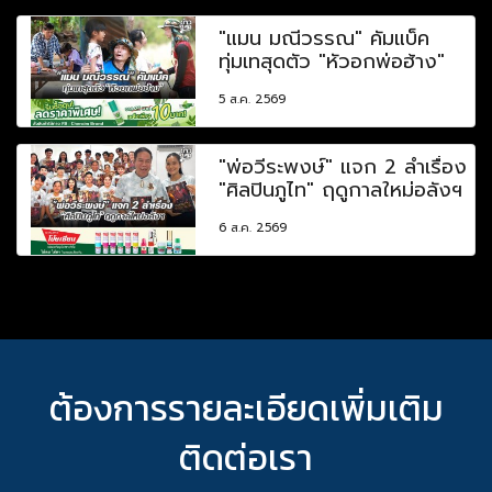
"แมน มณีวรรณ" คัมแบ็ค
ทุ่มเทสุดตัว "หัวอกพ่อฮ้าง"
5 ส.ค. 2569
"พ่อวีระพงษ์" แจก 2 ลำเรื่อง
"ศิลปินภูไท" ฤดูกาลใหม่อลังฯ
6 ส.ค. 2569
ต้องการรายละเอียดเพิ่มเติม
ติดต่อเรา