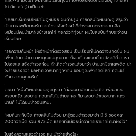
ก.ย.7-8 โมงเช้า พ่อกับแม่ได้ไปทุ่งนา ไปพบสิ่งผิดปกติฝังอยู่ที่ข้างเล้า
ไก่ ทีแรกไม่รู้ว่าเป็นอะไร
.
“เลยมาเรียกผมให้เข้าไปดูหน่อย ผมถ่ายรูป ถ่ายคลิปไว้ผมแกะดู สรุปว่า
เป็นยาเสพติดนะครับ เลยโทรแจ้งเจ้าหน้าที่ตำรวจมาตรวจสอบ คือ
เหมือนมีคนนำมาฝังข้างเล้าไก่ คอกวัวที่ทุ่งนา ผมไปลงบันทึกประจำวัน
เรียบร้อย
.
“รอความคืบหน้า ให้เจ้าหน้าที่ตรวจสอบ เป็นเรื่องที่ไม่คิดว่าจะเกิดขึ้น ผม
เพิ่งกลับมาบ้าน มาหาคุณแม่คุณยาย ก็เจอเรื่องแบบนี้ แต่โชคดีที่ว่า เรา
ไปเจอและแจ้งตำรวจก่อน ถ้าเกิดตำรวจแจ้งมาว่า บ้านเรามียาเสพติด น่า
จะร้ายแรงกว่า ขอฝากเจ้าหน้าที่ทุกๆคน ขอบคุณพี่ๆที่กดไลค์ กดแชร์
ด้วย ขอบคุณครับ”
.
ต่อมา “หนึ่ง”เผยกับข่าวลูกทุ่งว่า “คือผมมาบ้านในวันเกิด เพื่อจะเจอ
ครอบครัว เจอยาย ก่อนกลับไปถ่ายละคร ก็มาเจอยาบ้าเยอะมาก แถว
บ้านก็ ไม่ได้ยินข่าวจับยานะ
.
“ผมก็แกะกับมือ ถ่ายคลิปไปด้วย มารู้ตอนตำรวจมาว่า มี 5 ซองๆละ
200กว่าเม็ด รวม 973เม็ด แรกๆที่แม่เจอนึกว่าใครเอาซากไก่มาฝังไว้”
.
ไปแจ้งความแล้วตำรวจ แนะนำว่าอย่างไร?