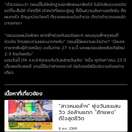
“ตำรวจแนะว่า ตอนนี้ไม่มีหลักฐานเอาผิดคนมาฝังได้ ไม่มีกล้องวงจรปิด
แต่ก็จะสืบให้ ทำคดีให้ เจ้าหน้าที่พอจะรู้อยู่ ก็เป็นความลับทางคดีครับ คือ
ผมตกใจ อีกมุมน่าจะโชคดี ที่เราเจอและแจ้งตำรวจ ดีกว่าตำรวจเจอแล้ว
มาบอกเรา
.
“ตอนเจอผมไลฟ์สด ฝากพี่ๆช่วยกันแชร์เยอะๆ ขอบคุณพี่ๆทุกคนที่
ห่วงใย โทรสอบถามเยอะมากๆครับ” ตอนนี้มีผลงานอะไรบ้าง? “มีละคร
ทายาทพันธุ์ข้าวเหนียว จะเริ่มถ่าย 27 ก.ย.นี้ และผมรอปล่อยซิงเกิลใหม่
2-3 ซิงเกิลครับ”
แถมวันนี้ (14 ก.ย.64)ตรงกับวันคล้ายวันเกิด “หนึ่ง ศุภโชค”ครบ 23 ปี
เต็มพอดิบพอดี งานนี้ถือว่าฟาดเคราะห์ ต่อไปขอให้มีแต่ความปังอย่าง
เดียว
เนื้อหาที่เกี่ยวข้อง
"สาวหมอลำฯ" พุ่งวันละแสน
วิว จ่อล้านแตก "ฮักแพง"
ดีใจสุดชีวิต
6 ส.ค. 2569