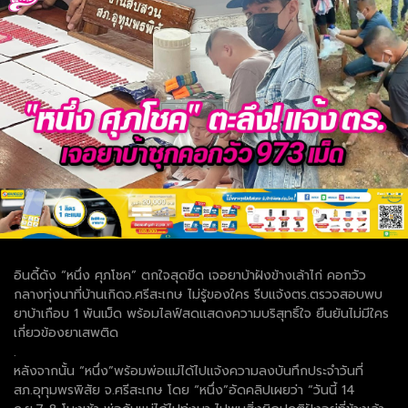
อินดี้ดัง “หนึ่ง ศุภโชค” ตกใจสุดขีด เจอยาบ้าฝังข้างเล้าไก่ คอกวัว
กลางทุ่งนาที่บ้านเกิดจ.ศรีสะเกษ ไม่รู้ของใคร รีบแจ้งตร.ตรวจสอบพบ
ยาบ้าเกือบ 1 พันเม็ด พร้อมไลฟ์สดแสดงความบริสุทธิ์ใจ ยืนยันไม่มีใคร
เกี่ยวข้องยาเสพติด
.
หลังจากนั้น “หนึ่ง”พร้อมพ่อแม่ได้ไปแจ้งความลงบันทึกประจำวันที่
สภ.อุทุมพรพิสัย จ.ศรีสะเกษ โดย “หนึ่ง”อัดคลิปเผยว่า “วันนี้ 14