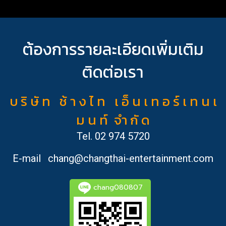
ต้องการรายละเอียดเพิ่มเติม
ติดต่อเรา
บ ริ ษั ท ช้ า ง ไ ท เ อ็ น เ ท อ ร์ เ ท น เ
ม น ท์ จำ กั ด
Tel.
02 974 5720
E-mail
chang@changthai-entertainment.com
chang080807