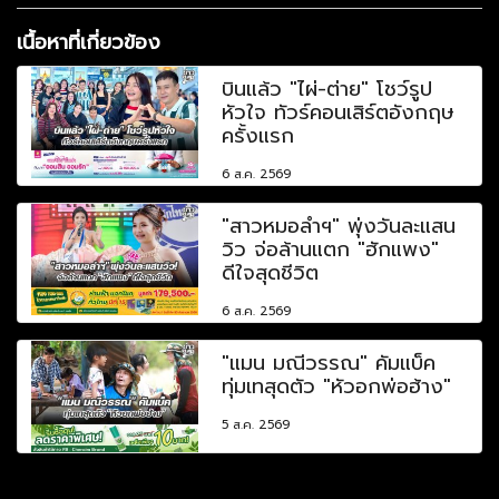
เนื้อหาที่เกี่ยวข้อง
บินแล้ว "ไผ่-ต่าย" โชว์รูป
หัวใจ ทัวร์คอนเสิร์ตอังกฤษ
ครั้งแรก
6 ส.ค. 2569
"สาวหมอลำฯ" พุ่งวันละแสน
วิว จ่อล้านแตก "ฮักแพง"
ดีใจสุดชีวิต
6 ส.ค. 2569
"แมน มณีวรรณ" คัมแบ็ค
ทุ่มเทสุดตัว "หัวอกพ่อฮ้าง"
5 ส.ค. 2569