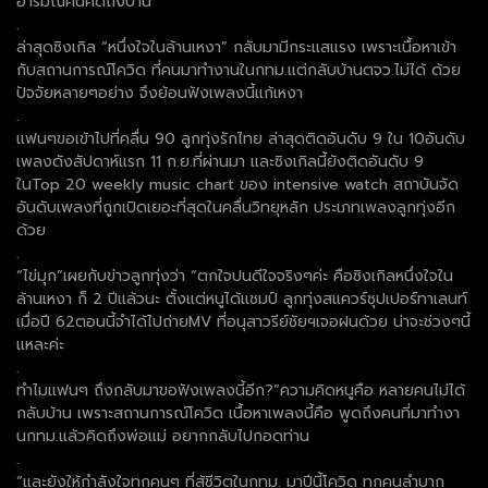
อารมณ์คนคิดถึงบ้าน
.
ล่าสุดซิงเกิล “หนึ่งใจในล้านเหงา” กลับมามีกระแสแรง เพราะเนื้อหาเข้า
กับสถานการณ์โควิด ที่คนมาทำงานในกทม.แต่กลับบ้านตจว.ไม่ได้ ด้วย
ปัจจัยหลายๆอย่าง จึงย้อนฟังเพลงนี้แก้เหงา
.
แฟนๆขอเข้าไปที่คลื่น 90 ลูกทุ่งรักไทย ล่าสุดติดอันดับ 9 ใน 10อันดับ
เพลงดังสัปดาห์แรก 11 ก.ย.ที่ผ่านมา และซิงเกิลนี้ยังติดอันดับ 9
ในTop 20 weekly music chart ของ intensive watch สถาบันจัด
อันดับเพลงที่ถูกเปิดเยอะที่สุดในคลื่นวิทยุหลัก ประเภทเพลงลูกทุ่งอีก
ด้วย
.
“ไข่มุก”เผยกับข่าวลูกทุ่งว่า “ตกใจปนดีใจจริงๆค่ะ คือซิงเกิลหนึ่งใจใน
ล้านเหงา ก็ 2 ปีแล้วนะ ตั้งแต่หนูได้แชมป์ ลูกทุ่งสแควร์ซุปเปอร์ทาเลนท์
เมื่อปี 62ตอนนี้จำได้ไปถ่ายMV ที่อนุสาวรีย์ชัยฯเจอฝนด้วย น่าจะช่วงๆนี้
แหละค่ะ
.
ทำไมแฟนๆ ถึงกลับมาขอฟังเพลงนี้อีก?”ความคิดหนูคือ หลายคนไม่ได้
กลับบ้าน เพราะสถานการณ์โควิด เนื้อหาเพลงนี้คือ พูดถึงคนที่มาทำงา
นกทม.แล้วคิดถึงพ่อแม่ อยากกลับไปกอดท่าน
.
“และยังให้กำลังใจทุกคนๆ ที่สู้ชีวิตในกทม. มาปีนี้โควิด ทุกคนลำบาก