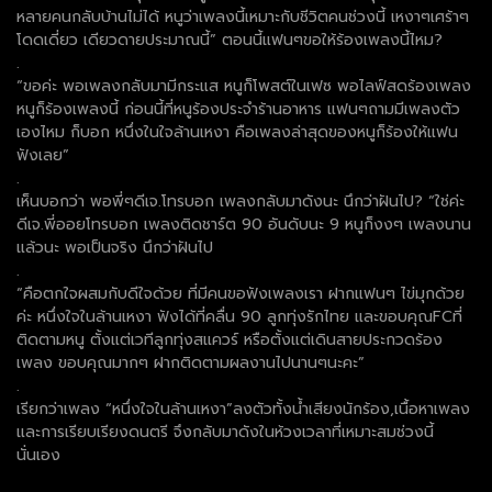
หลายคนกลับบ้านไม่ได้ หนูว่าเพลงนี้เหมาะกับชีวิตคนช่วงนี้ เหงาๆเศร้าๆ
โดดเดี่ยว เดียวดายประมาณนี้” ตอนนี้แฟนๆขอให้ร้องเพลงนี้ไหม?
.
“ขอค่ะ พอเพลงกลับมามีกระแส หนูก็โพสต์ในเฟซ พอไลฟ์สดร้องเพลง
หนูก็ร้องเพลงนี้ ก่อนนี้ที่หนูร้องประจำร้านอาหาร แฟนๆถามมีเพลงตัว
เองไหม ก็บอก หนึ่งในใจล้านเหงา คือเพลงล่าสุดของหนูก็ร้องให้แฟน
ฟังเลย”
.
เห็นบอกว่า พอพี่ๆดีเจ.โทรบอก เพลงกลับมาดังนะ นึกว่าฝันไป? “ใช่ค่ะ
ดีเจ.พี่ออยโทรบอก เพลงติดชาร์ต 90 อันดับนะ 9 หนูก็งงๆ เพลงนาน
แล้วนะ พอเป็นจริง นึกว่าฝันไป
.
“คือตกใจผสมกับดีใจด้วย ที่มีคนขอฟังเพลงเรา ฝากแฟนๆ ไข่มุกด้วย
ค่ะ หนึ่งใจในล้านเหงา ฟังได้ที่คลื่น 90 ลูกทุ่งรักไทย และขอบคุณFCที่
ติดตามหนู ตั้งแต่เวทีลูกทุ่งสแควร์ หรือตั้งแต่เดินสายประกวดร้อง
เพลง ขอบคุณมากๆ ฝากติดตามผลงานไปนานๆนะคะ”
.
เรียกว่าเพลง “หนึ่งใจในล้านเหงา”ลงตัวทั้งน้ำเสียงนักร้อง,เนื้อหาเพลง
และการเรียบเรียงดนตรี จึงกลับมาดังในห้วงเวลาที่เหมาะสมช่วงนี้
นั่นเอง