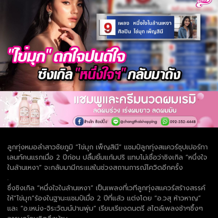
ลูกทุ่งหมอลำสาวชัยภูมิ “ไข่มุก เพ็ญสินี” แชมป์ลูกทุ่งสแควร์ซุปเปอร์ทา
เลนท์คนแรกเมื่อ 2 ปีก่อน ปลื้มยิ้มแก้มปริ แทบไม่เชื่อว่าซิงเกิล “หนึ่งใจ
ในล้านเหงา” จะกลับมามีกระแสในช่วงสถานการณ์โควิดอีกครั้ง
.
ซึ่งซิงเกิล “หนึ่งใจในล้านเหงา” เป็นเพลงที่เวทีลูกทุ่งสแควร์สร้างสรรค์
ให้“ไข่มุก”ร้องในฐานะแชมป์เมื่อ 2 ปีที่แล้ว แต่งโดย “อ.วสุ ห้าวหาญ”
และ “อ.เหน่ง-จิระวัฒน์ปานพุ่ม” เรียบเรียงดนตรี สไตล์เพลงช้าๆซึ้งๆ