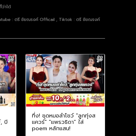
็ว่าได้
ube : ตรี ชัยณรงค์ Officail , Tiktok : ตรี ชัยณรงค์
ทึ่ง! ชุดหมอลำโชว์ "ลูกทุ่งส
, บี
แควร์" "แพรวธิดา" ใส่
poem หลักแสน!