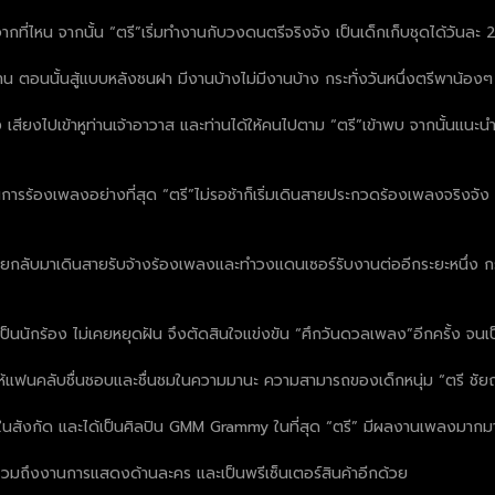
ากที่ไหน จากนั้น “ตรี”เริ่มทำงานกับวงดนตรีจริงจัง เป็นเด็กเก็บชุดได้ว
 ตอนนั้นสู้แบบหลังชนฝา มีงานบ้างไม่มีงานบ้าง กระทั่งวันหนึ่งตรีพาน้องๆ 
ียงไปเข้าหูท่านเจ้าอาวาส และท่านได้ให้คนไปตาม “ตรี”เข้าพบ จากนั้นแนะนำ “
รร้องเพลงอย่างที่สุด “ตรี”ไม่รอช้าก็เริ่มเดินสายประกวดร้องเพลงจริงจัง 
เขาเลยกลับมาเดินสายรับจ้างร้องเพลงและทำวงแดนเซอร์รับงานต่ออีกระยะหนึ่ง ก
็นนักร้อง ไม่เคยหยุดฝัน จึงตัดสินใจแข่งขัน “ศึกวันดวลเพลง”อีกครั้ง จนเ
ให้แฟนคลับชื่นชอบและชื่นชมในความมานะ ความสามารถของเด็กหนุ่ม “ตรี ชัยณรง
ลปินในสังกัด และได้เป็นศิลปิน GMM Grammy ในที่สุด “ตรี” มีผลงานเพลงมา
เอก รวมถึงงานการแสดงด้านละคร และเป็นพรีเซ็นเตอร์สินค้าอีกด้วย