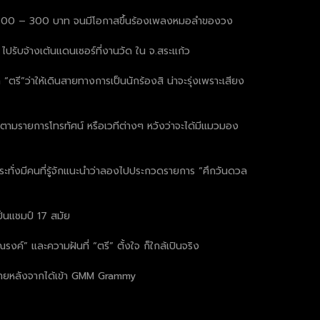
ันละ 200 – 300 บาท จนมีโอกาสขึ้นร้องเพลงหมอลำของวง
ไปรับจ้างเต้นแดนเซอร์ที่งานวัด ใน จ.สระแก้ว
ตรี”ว่าให้เดินสายทางการเป็นนักร้องสิ น่าจะรุ่งเพราะเสียง
ตามรายการโทรทัศน์ หรือเวทีต่างๆ หวังว่าจะได้มีแมวมอง
ระทั่งมีคนที่รู้จักแนะนำว่าลองไปประกวดรายการ “ศึกวันดวล
ป็นแชมป์ 17 สมัย
ค์” และความฝันที่ “ตรี” ตั้งใจ ก็ใกล้เปินจริง
กมายหลังจากได้เข้า GMM Grammy