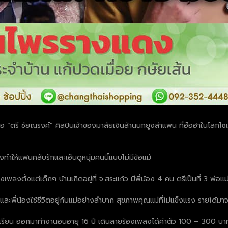
ือ “ตรี ชัยณรงค์” ศิลปินเจ้าของมาลัยเงินล้านนกยูงลำแพน ที่ฮือฮาในโลกโซเชี่
ำให้แฟนคลับรักและเอ็นดูหนุ่มคนนี้แบบไม่มีข้อแม้
เพลงตั้งแต่เด็กๆ บ้านเกิดอยู่ที่ จ.สระแก้ว มีพี่น้อง 4 คน ตรีเป็นที่ 3 
ละพี่น้องใช้ชีวิตอยู่กับแม่อย่างลำบาก สุขภาพคุณแม่ที่ไม่แข็งแรง รายได้
ียน ออกมาทำงานอนอายุ 16 ปี เดินสายร้องเพลงได้ค่าตัว 100 – 300 บาท 