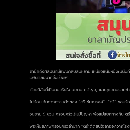
ถ้านึกถึงศิลปินที่มีแฟนคลับล้นหลาม เหนียวแน่นหนึ่งในนั้นค
แฟนคลับมากขึ้นเรื่อยๆ
.
ด้วยนิสัยที่เป็นคนจริงใจ อดทน กตัญญู และดูแลคนรอบข้างท
.
ไปย้อนเส้นทางความดังของ “ตรี ชัยณรงค์” ..”ตรี” ชอบร้อง
.
จนอายุ 9 ขวบ ครอบครัวเริ่มมีปัญหา พ่อแม่แยกทางกัน ตรีแ
.
พอเห็นสภาพครอบครัวลำบาก “ตรี”ตัดสินใจลาออกจากโรงเร