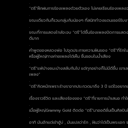
.
“ตรี”ฝึกฝนการร้องเพลงด้วยตัวเอง ไม่เคยเรียนร้องเพลงจ
.
ขณะเดียวกันก็รวมกลุ่มกับน้องๆ ที่สนิททำวงแดนเซอร์รับงาน
.
ขณะที่การแสดงใกล้จะจบ “ตรี”ได้ขึ้นร้องเพลงปิดการแสดง เส
ดีมาก
.
คำพูดของหลวงพ่อ ไปจุดประกายความฝันของ “ตรี”ที่รักในกา
หรือผู้ใหญ่ทางค่ายเพลงได้เห็น ชื่นชอบในน้ำเสียง
.
“ตรี”แพ้บ้างชนะบ้างสลับกันไป แต่ทุกอย่างก็ไม่มีดีขึ้น 
เพลง”
.
“ตรี”คิดหนักเพราะร้างราจากประกวดมาถึง 3 ปี แต่ใจอยากเป
.
เรื่องราวชีวิต และเสียงร้องของ “ตรี”ที่รายการนำเสนอ ทำ
.
เมื่อผู้ใหญ่Grammy Gold ติดต่อ “ตรี”มาออดิชั่นเป็นศิ
.
อาทิ มันฮักแต่เข้าฮู้บ่ , มันแปลว่ารัก , ฝันว่าได้เป็นพระ