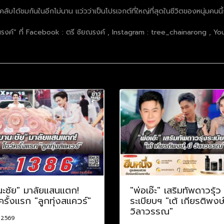
ลับได้ชมกันในอีกไม่นาน แว่วว่าเป็นโปรเจกต์ที่ใหญ่ที่สุดในชีวิตของหนุ่มคนนี้ก
งค์” ที่ Facebook : ตรี ชัยณรงค์ , Instagram : tree_chainarong , Yout
นะชัย" มาลัยแสนแตก!
"พ่อเอ๊ะ" เสริมทัพดาวรุ้ว
ครั้งแรก "ลูกทุ่งสแควร์"
ระเบียบฯ "เต้ เกียรติพงษ์
วิลาวรรณ"
. 2569