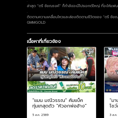
.
ล่าสุด “ตรี ชัยณรงค์” ก็กำลังจะมีโปรเจกต์ใหญ่ ที่จะให้แฟนค
.
ติดตามความเคลื่อนไหวและส่องติดตามชีวิตของ “ตรี ชัยณร
GMMGOLD
เนื้อหาที่เกี่ยวข้อง
"แมน มณีวรรณ" คัมแบ็ค
"มา
ทุ่มเทสุดตัว "หัวอกพ่อฮ้าง"
โชว์
5 ส.ค. 2569
3 ส.ค