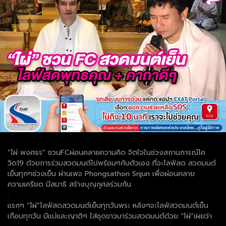
“ไผ่ พงศธร” ชวนFCผ่อนคลายความคิด จิตใจในช่วงสถานการณ์โค
วิด19 ด้วยการร่วมสวดมนต์ไปพร้อมๆกับตัวเอง ที่จะไลฟ์สด สวดมนต์
เย็นทุกๆช่วงเย็น ผ่านเพจ Phongsathon Srijun เพื่อผ่อนคลาย
ความเครียด มีสมาธิ สร้างบุญกุศลร่วมกัน
.
แรกๆ “ไผ่”ไลฟ์สดสวดมนต์เย็นทุกวันพระ หลังๆจะไลฟ์สวดมนต์เย็น
เกือบทุกวัน มีแม่และญาติๆ ใส่ชุดขาวมาร่วมสวดมนต์ด้วย “ไผ่”เผยว่า