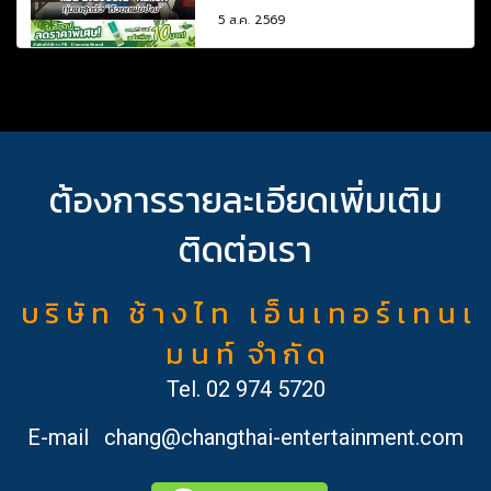
5 ส.ค. 2569
ต้องการรายละเอียดเพิ่มเติม
ติดต่อเรา
บ ริ ษั ท ช้ า ง ไ ท เ อ็ น เ ท อ ร์ เ ท น เ
ม น ท์ จำ กั ด
Tel.
02 974 5720
E-mail
chang@changthai-entertainment.com