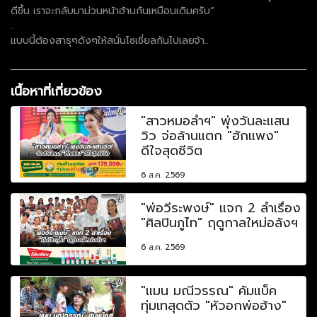
ดีขึ้น เราจะกลับมาม่วนหน้าฮ้านกันเหมือนเดิมครับ”
.
แบบนี้ต้องสาธุๆดังๆให้สนั่นโซเชี่ยลกันไปเลยจ้า..
เนื้อหาที่เกี่ยวข้อง
"สาวหมอลำฯ" พุ่งวันละแสน
วิว จ่อล้านแตก "ฮักแพง"
ดีใจสุดชีวิต
6 ส.ค. 2569
"พ่อวีระพงษ์" แจก 2 ลำเรื่อง
"ศิลปินภูไท" ฤดูกาลใหม่อลังฯ
6 ส.ค. 2569
"แมน มณีวรรณ" คัมแบ็ค
ทุ่มเทสุดตัว "หัวอกพ่อฮ้าง"