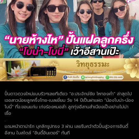
ปั้นดาวดวงใหม่แบบรัวๆเลยทีเดียว “อ.ประจักษ์ชัย ไหทองคำ” ล่าสุดไป
เจอสาวน้อยลูกครึ่งไทย-เบลเยี่ยม วัย 14 ปีเป็นฝาแฝด “น้องโบน่า-น้อง
โบนี่” ที่จ.ขอนแก่น เก่งร้องหมอลำ ลูกทุ่งอีสานสำเนียงเป๊ะอย่างไม่น่า
เชื่อ
.
แถมหน้าตาน่ารัก บุคลิกรูปทรง 3 ผ่าน เลยรีบคว้าตัวปั้นสู่วงการอินดี้
อีสาน ในสไตล์ “อินดี้อินเตอร์” ทันที