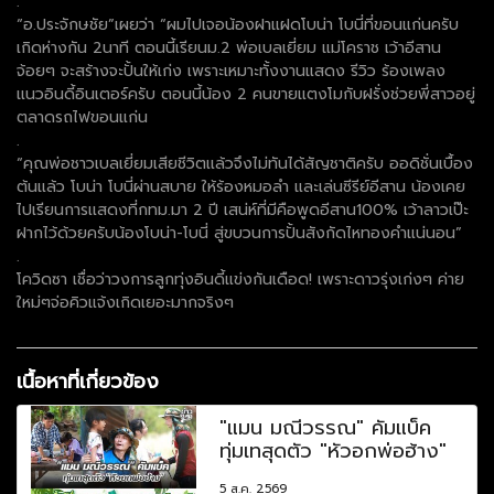
.
“อ.ประจักษชัย”เผยว่า “ผมไปเจอน้องฝาแฝดโบน่า โบนี่ที่ขอนแก่นครับ
เกิดห่างกัน 2นาที ตอนนี้เรียนม.2 พ่อเบลเยี่ยม แม่โคราช เว้าอีสาน
จ้อยๆ จะสร้างจะปั้นให้เก่ง เพราะเหมาะทั้งงานแสดง รีวิว ร้องเพลง
แนวอินดี้อินเตอร์ครับ ตอนนี้น้อง 2 คนขายแตงโมกับฝรั่งช่วยพี่สาวอยู่
ตลาดรถไฟขอนแก่น
.
“คุณพ่อชาวเบลเยี่ยมเสียชีวิตเเล้วจึงไม่ทันได้สัญชาติครับ ออดิชั่นเบื้อง
ต้นแล้ว โบน่า โบนี่ผ่านสบาย ให้ร้องหมอลำ และเล่นซีรีย์อีสาน น้องเคย
ไปเรียนการเเสดงที่กทม.มา 2 ปี เสน่ห์ที่มีคือพูดอีสาน100% เว้าลาวเป๊ะ
ฝากไว้ด้วยครับน้องโบน่า-โบนี่ สู่ขบวนการปั้นสังกัดไหทองคำแน่นอน”
.
โควิดซา เชื่อว่าวงการลูกทุ่งอินดี้แข่งกันเดือด! เพราะดาวรุ่งเก่งๆ ค่าย
ใหม่ๆจ่อคิวแจ้งเกิดเยอะมากจริงๆ
เนื้อหาที่เกี่ยวข้อง
"แมน มณีวรรณ" คัมแบ็ค
ทุ่มเทสุดตัว "หัวอกพ่อฮ้าง"
5 ส.ค. 2569