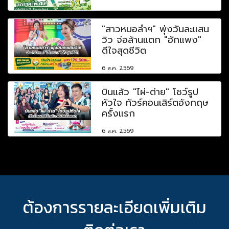
"สาวหมอลำฯ" พุ่งวันละแสน
วิว จ่อล้านแตก "ฮักแพง"
ดีใจสุดชีวิต
6 ส.ค. 2569
บินแล้ว "ไผ่-ต่าย" โชว์รูป
หัวใจ ทัวร์คอนเสิร์ตอังกฤษ
ครั้งแรก
6 ส.ค. 2569
ต้องการรายละเอียดเพิ่มเติม