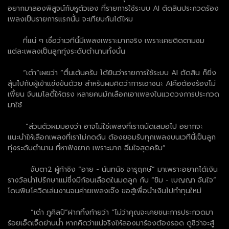
อยากมาลองพิสูจน์กับหูตัวเอง ที่รายการใช้ระบบ AI ตัดสินประกวดร้อง
เพลงเป็นรายการแรกนั้น จะเทียบกันได้ไหม
ที่แน่ ๆ เชื่อว่าเวทีนี้มีเพลงเพราะมากจริง เพราะเคยติดตามชม
แต่ละเพลงเป็นลูกทุ่งระดับตำนานทั้งนั้น
“เต๋า”เผยว่า “ตื่นเต้นครับ ได้ยินว่ารายการใช้ระบบ AI ตัดสิน ก็ยิ่ง
ลุ้นไปกับผู้เข้าแข่งขันด้วย สำหรับผมคิดว่าการเอาชนะ AIคือต้องร้องไม่
เพี้ยน จับเมโลดี้ให้ตรง หลายคนมักเลือกเอาเพลงในแวดวงการประกวด
มาใช้
“ส่วนตัวผมมองว่า อาจไม่ใช่เพลงที่เราถนัดเสมอไป อยากจะ
แนะนำให้เลือกเพลงที่เราไม่กดดัน ต้องยอมรับทุกเพลงบนเวทีนี้เป็นลูก
ทุ่งระดับตำนาน ที่หาฟังยาก เพราะมาก อิ่มใจสุดครับ”
จับตา2 ผู้ท้าชิง “อาย - นันทนัช จารุฤกษ์” มาเพราะอยากได้เงิน
รางวัลนำไปรักษาแม่ซึ่งมีก้อนเลือดในมดลูก กับ “ขิม - เบญญา จันใจ”
โดนพิษโควิดเล่นงานจนค่ายเพลงเจ๊ง ขอสู้เพื่อนำเงินไปทำทุนใหม่
“เต๋า ภูศิลป์”ฝากทิ้งท้ายว่า “ไม่ว่าคุณจะเคยชนะการประกวดมา
ร้อยเอ็ดเจ็ดย่านน้ำ หากคิดว่าแน่จริงให้ลองมาร้องต้องรอด ดูซิว่าจะสู้