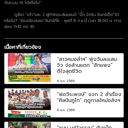
กับระบบ AI ได้หรือไม่”
ดูลีลา “เต๋า”และ 2 ผู้ท้าชิงจะล้มแชมป์ “บิ๊ก จักริน จันทร์เป็ง”ได้
หรือไม่? “ร้องต้องรอด”จันทร์ที่6 - พุธที่ 8 ก.ย.นี้ เวลา 18.00 น. ทาง
ช่อง 7HD กด 35
เนื้อหาที่เกี่ยวข้อง
"สาวหมอลำฯ" พุ่งวันละแสน
วิว จ่อล้านแตก "ฮักแพง"
ดีใจสุดชีวิต
6 ส.ค. 2569
"พ่อวีระพงษ์" แจก 2 ลำเรื่อง
"ศิลปินภูไท" ฤดูกาลใหม่อลังฯ
6 ส.ค. 2569
"แมน มณีวรรณ" คัมแบ็ค