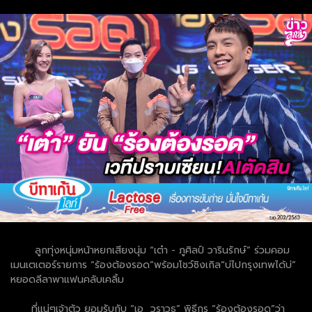
ลูกทุ่งหนุ่มหน้าหยกเสียงนุ่ม “เต๋า - ภูศิลป์ วารินรักษ์” ร่วมคอม
เมนเตเตอร์รายการ “ร้องต้องรอด”พร้อมโชว์ซิงเกิล“บ่ไปกรุงเทพได้บ่”
หยอดลีลาพาแฟนคลับเคลิ้ม
ที่แน่ๆเจ้าตัว ยอมรับกับ “เอ วราวุธ” พิธีกร “ร้องต้องรอด”ว่า