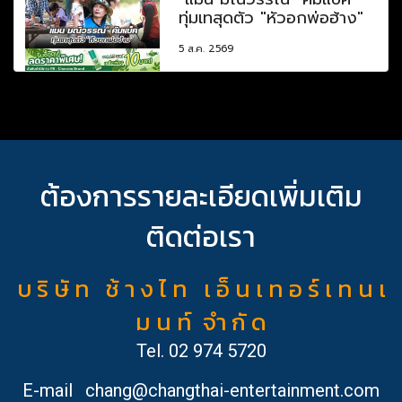
ทุ่มเทสุดตัว "หัวอกพ่อฮ้าง"
5 ส.ค. 2569
ต้องการรายละเอียดเพิ่มเติม
ติดต่อเรา
บ ริ ษั ท ช้ า ง ไ ท เ อ็ น เ ท อ ร์ เ ท น เ
ม น ท์ จำ กั ด
Tel.
02 974 5720
E-mail
chang@changthai-entertainment.com