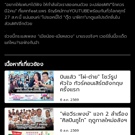
“อยากให้แฟนๆได้ฟัง ให้กำลังใจเราสองคนด้วย จะปล่อยMV"รักควร
มี2คน" ที่แคทfeat.แพร ธัญรัศม์ทางYOUTUBEพร้อมกันทั่วโลกศุกร์
27 ส.ค.นี้ แน่นอนค่ะ”โปรเจคนี้ได้ "ตุ๊ด นาฬิกา"มาดูแลโปรดักชั่นใน
ส่วนMVอีกด้วย
.
ช่วงนี้กระแสเพลง “เมียน้อย-เมียหลวง” มาแรงจริงๆ เวอร์ชั่นนี้จะเด็ด
แค่ไหน?รอฟังกันจ้า
เนื้อหาที่เกี่ยวข้อง
บินแล้ว "ไผ่-ต่าย" โชว์รูป
หัวใจ ทัวร์คอนเสิร์ตอังกฤษ
ครั้งแรก
6 ส.ค. 2569
"พ่อวีระพงษ์" แจก 2 ลำเรื่อง
"ศิลปินภูไท" ฤดูกาลใหม่อลังฯ
6 ส.ค. 2569