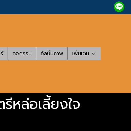
ร์
กิจกรรม
อัลบั้มภาพ
เพิ่มเติม
รีหล่อเลี้ยงใจ