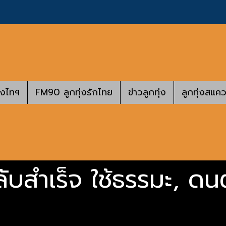
างไทฯ
FM90 ลูกทุ่งรักไทย
ข่าวลูกทุ่ง
ลูกทุ่งสแคว
ับสำเร็จ ใช้ธรรมะ, ดนต