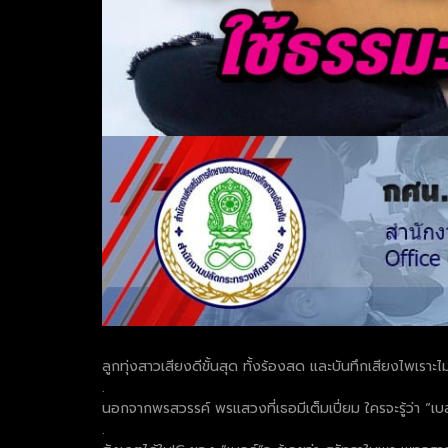
ลูกทุ่งสาวเสียงดีขั้นสุด ทั้งร้องสด และบันทึกเสียงไพ
.
นอกจากพรสวรรค์ พรแสวงที่เธอมีเต็มเปี่ยม ใครจะรู้ว่า “เบ
.