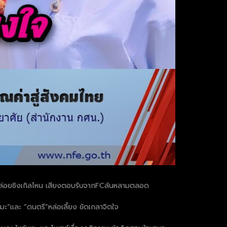
MYปล่อยซิงเกิลไหน เสียงตอบรับจากFCล้นหลามตลอด
รมะ”และ “ดนตรี”หล่อเลี้ยง ขัดเกลาจิตใจ