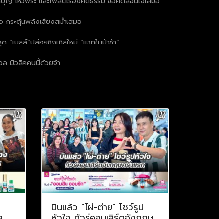
ดทำบุญ ไหว้พระ และโพสต์เรื่องคติธรรม ข้อคิดสอนใจเสมอ
ือ กระตุ้นพลังเสียงสม่ำเสมอ
สุด “เบลล์”ปล่อยซิงเกิลใหม่ “แชทในป่าช้า”
ล มิวสิคคนนี้ด้วยจ้า
บินแล้ว "ไผ่-ต่าย" โชว์รูป
ล
หัวใจ ทัวร์คอนเสิร์ตอังกฤษ