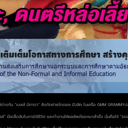
เราะไม่ต่างกัน “เบลล์ นิภาดา” สังกัดค่ายไทดอล มิวสิค ในเครือ GMM GRAM
ลล์” มีเคล็ดลับในการใช้ชีวิต และทำงานให้ผลลัพภ์ออกมาสำเร็จ นั่นคือใช้ “ธร