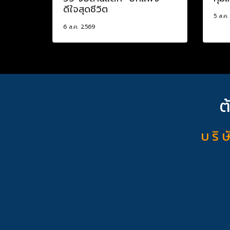
ดีใจสุดชีวิต
5 ส.ค
6 ส.ค. 2569
ต
บ ริ ษ