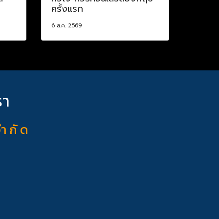
ครั้งแรก
6 ส.ค. 2569
รา
จำ กั ด