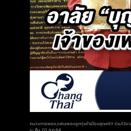
คนวงการเพลง,แฟนเพลงลูกทุ่งคำเมืองสุดเศร้า! ร่วมไว้อาล
น. คืน 20 ส.ค.64