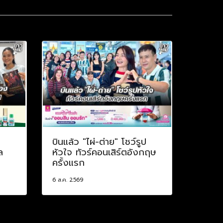
บินแล้ว "ไผ่-ต่าย" โชว์รูป
ล
หัวใจ ทัวร์คอนเสิร์ตอังกฤษ
ครั้งแรก
6 ส.ค. 2569