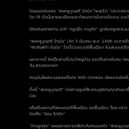
.
โดยแอดมินเพจ “พ่อครูบุญศรี รัตนัง”โพสต์ว่า “ประกาศจาก
วิด-19 ดังนั้นรายละเอียดและกำหนดการในการจัดงาน จะแจ้
.
มีศิลปินหลายท่าน อาทิ “ครูแอ๊ด ภานุทัต” ลูกศิษย์ลูกหารว
.
“พ่อครูบุญศรี รัตนัง” เกิด 5 มีนาคม พ.ศ. 2496 จบการศึกษา
“พ่อสิงห์คำ รัตนัง” จึงตั้งวงดนตรีพื้นเมือง รับเล่นดนตรีต
.
นอกจากนี้ ยังเป็นช่างปี่ประจำหมู่บ้าน และเป็นช่างขับซอ ต่อ
วัน,สามตองฯลฯ
.
ปัจจุบันมีผลงานเพลงที่แต่ง 500 กว่าเพลง มีผลงานอัลบั้ม
.
ทั้งนี้ “พ่อครูบุญศรี” ได้สร้างศูนย์สืบสานภูมิปัญญาล้านนา
ร่วม
.
เพื่อเป็นสถานที่สอนดนตรีพื้นเมือง ซอพื้นเมือง จ๊อย คร
ใหม่คือ “อ้อม รัตนัง”
.
“ข่าวลูกทุ่ง” ขอแสดงความเสียใจกับครอบครัว “พ่อครูบุญศ