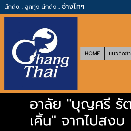
ช้างไทฯ
นึกถึง... ลูกทุ่ง
นึกถึง...
HOME
แนวคิดช้
อาลัย "บุญศรี รั
เคิ้น" จากไปสงบ