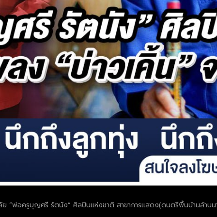
ัย “พ่อครูบุญศรี รัตนัง” ศิลปินแห่งชาติ สาขาการแสดง(ดนตรีพื้นบ้านล้าน