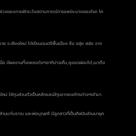
เป็นช่วงของการเฝ้าระวังสถานการณ์การแพร่ระบาดของโรค โค
ย จ.เชียงใหม่ ได้เรียนดนตรีพื้นเมือง ซึง ขลุ่ย สล้อ จาก
เหนือ มีผลงานทั้งเพลงดังๆอาทิบ่าวเคิ้น,ลุงอดผ่อบ่ได้,เมาตึง
ยงใหม่ ใช้ทุนส่วนตัวเป็นหลักและมีทุนจากองค์กรต่างๆเข้ามา
านนาโบราณ และพ่อบุญศรี มีลูกสาวที่เป็นศิลปินล้านนายุค