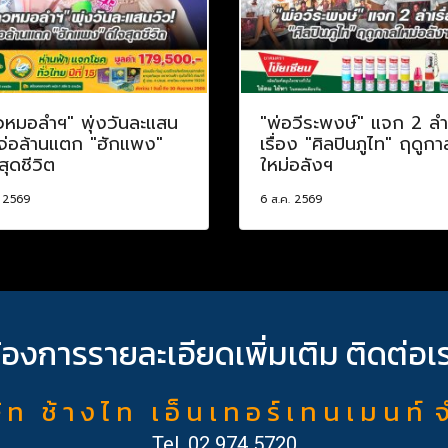
วหมอลำฯ" พุ่งวันละแสน
"พ่อวีระพงษ์" แจก 2 ลำ
 จ่อล้านแตก "ฮักแพง"
เรื่อง "ศิลปินภูไท" ฤดูกา
สุดชีวิต
ใหม่อลังฯ
. 2569
6 ส.ค. 2569
้องการรายละเอียดเพิ่มเติม ติดต่อเ
ั ท ช้ า ง ไ ท เ อ็ น เ ท อ ร์ เ ท น เ ม น ท์ 
Tel.
02 974 5720