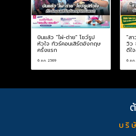
บินแล้ว "ไผ่-ต่าย" โชว์รูป
"สา
หัวใจ ทัวร์คอนเสิร์ตอังกฤษ
วิว
ครั้งแรก
ดีใจ
6 ส.ค. 2569
6 ส.ค
ต
บ ริ ษ