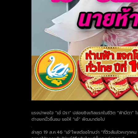
แรงน่าพอใจ “เอ๋ มิรา” ปล่อยซิงเกิลแรกในชีวิต “ฟ้ามีตา
ต่างยกนิ้วชื่นชม ขอให้ “เอ๋” พัฒนาต่อไป
.
ล่าสุด 19 ส.ค.46 “เอ๋”โพสต์ขอโทษว่า “กี่วิวส์แล้วคะทุกค