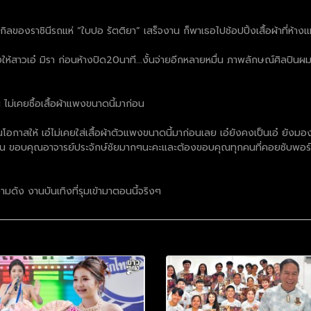
ของราชินีรถแห่ “ใบปอ รัตติยา” เสร็จงาน ก็พาเธอไปช้อปปิ้งเสื้อผ้าที่ห้างแห
าวเอ๋ มิรา ก่อนห้างปิด20นาที...งั้นจ่ายอีกหลายหมื่น ภาพลักษณ์ศิลปินผมต้
น ไม่เคยซื้อเสื้อผ้าแพงขนาดนี้มาก่อน
ิบยื่นโอกาสให้ เอ๋ไม่เคยใส่เสื้อผ้าตัวแพงขนาดนี้มาก่อนเลย เอ๋ยังคงเป็นเอ๋ ยังม
ทุกคน ขอบคุณอาจารย์ประจักษ์ชัยมากๆนะคะและต้องขอบคุณทุกคนที่คอยซับพอร์ตเอ๋ใ
ดัง งานบันเทิงที่รุมเข้ามาตอนนี้จริงๆ