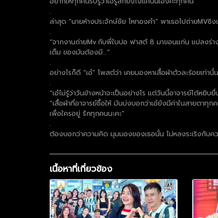
อยากให้ทุกคนรับรู้ว่าเอ๋รู้สึกยังไงแค่นั้นเองค่ะทุกคน”
.
ล่าสุด “นายห้างประจักษ์ชัย ไหทองคำ” พาเธอไปถ่ายMVซิงเกิล
.
“จากงานถ่ายMv.กับพี่ใบปอ ฟาสต์ 8 มาขอนแก่น แปลงร่างให้ส
เต็ม ของมันต้องมี...”
.
อย่างไรก็ดี “เอ๋” โพสต์ว่า เคยมองหาเสื้อผ้าตัวละร้อยเท่านั้
.
“เอ๋ไม่รู้ว่าวันข้างหน้าจะเป็นอย่างไร แต่วันนี้อาจารย์ได้หย
“เสื้อผ้าที่อาจารย์ซื้อให้ มันบ่งบอกว่าเอ๋ยังมีค่าในสายตา
เพื่อใครอยู่ รักทุกคนนะคะ”
.
ต้องบอกว่าความคิด มุมมองของเธอนั้น ไม่หลงระเริงกับความ
เนื้อหาที่เกี่ยวข้อง