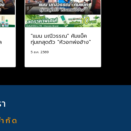
"แมน มณีวรรณ" คัมแบ็ค
ล
ทุ่มเทสุดตัว "หัวอกพ่อฮ้าง"
5 ส.ค. 2569
รา
จำ กั ด