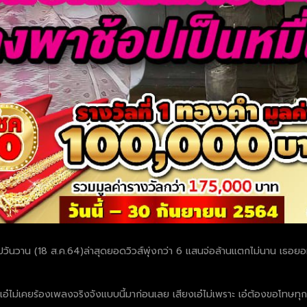
” ไปวันวาน (18 ส.ค.64)ล่าสุดยอดวิวส์พุ่งกว่า 6 แสนจ่อล้านแตกไม่นาน เธอ
น เอ๋ไม่เคยร้องเพลงจริงจังแบบนี้มาก่อนเลย เสียงเอ๋ไม่เพราะ เอ๋ต้องขอโทษ