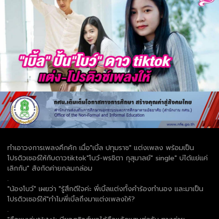
ทำเอาวงการเพลงคึกคัก เมื่อ"เบิ้ล ปทุมราช" แต่งเพลง พร้อมเป็น
โปรดิวเซอร์ให้กับดาวtiktok"โบว์-พรชิตา กุสุมาลย์" single" บ่ได้แย่แค่
เลิกกัน" สังกัดค่ายกลมกล่อม
.
"น้องโบว์" เผยว่า "รู้สึกดีใจค่ะ พี่เบิ้ลแต่งทั้งคำร้องทำนอง และมาเป็น
โปรดิวเซอร์ให้"ทำไมพี่เบิ้ลถึงมาแต่งเพลงให้?
.