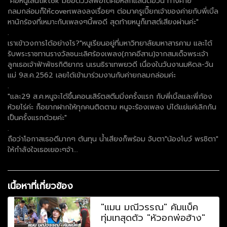
"คือหนูเล่นtiktok มียอดวิวส์พอได้คือหลักแสนต่อวัน ทางค่าย
กลมกล่อมก็ให้coverเพลงลงเรื่อยๆ ต่อมาครูเปี๊ยกเจ้าของค่ายกับพี่เบิ้ล
หานักร้องที่เหมาะกับเพลงๆนี้พอดี สุดท้ายหนูก็เทสต์เสียงผ่านค่ะ"
.
เราเข้าวงการได้อย่างไร?"หนูเรียนอยู่ที่มหาวิทยาลัยมหาสารคาม และได้
รับพระราชทานรางวัลชนะเลิศร้องเพลง(ภาคอีสาน)จากสมเด็จพระเจ้า
ลูกเธอเจ้าฟ้าพัชรกิติยากร นเรนธิราเทพยวดี เนื่องในวันงานมหิดล-วัน
แม่ 9ส.ค.2562 เลยได้เข้ามาร่วมงานกับค่ายกลมกล่อมค่ะ
.
"และ29 ส.ค.หนูจะได้ขึ้นคอนเสิร์ตสตีมมิ่งครั้งแรก กับพี่เบิ้ลและพี่ก้อง
ห้วยไร่ค่ะ ก็อยากฝากให้ทุกคนติดตาม หนูจะร้องเพลง บ่ได้แย่แค่เลิกกัน
เป็นครั้งแรกด้วยค่ะ"
.
ถือว่าโอกาสเธอดีมากๆ ต้นทุน น้ำเสียงก็พร้อม จับตา"น้องโบว์ พรชิตา"
ให้กำลังใจเธอเยอะๆจ้า...
เนื้อหาที่เกี่ยวข้อง
"แมน มณีวรรณ" คัมแบ็ค
ทุ่มเทสุดตัว "หัวอกพ่อฮ้าง"