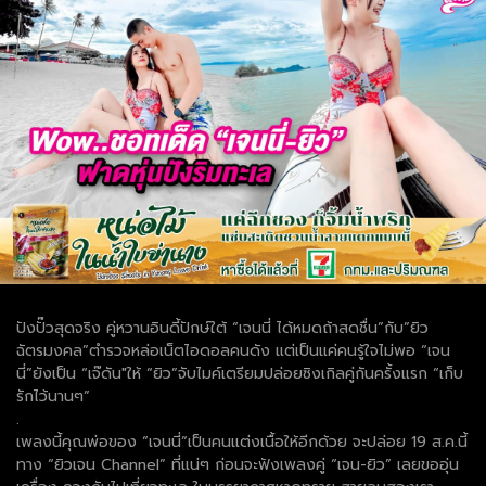
ปังปั๊วสุดจริง คู่หวานอินดี้ปักษ์ใต้ “เจนนี่ ได้หมดถ้าสดชื่น”กับ”ยิว
ฉัตรมงคล”ตำรวจหล่อเน็ตไอดอลคนดัง แต่เป็นแค่คนรู้ใจไม่พอ “เจน
นี่”ยังเป็น “เจ๊ดัน"ให้ “ยิว”จับไมค์เตรียมปล่อยซิงเกิลคู่กันครั้งแรก “เก็บ
รักไว้นานๆ”
.
เพลงนี้คุณพ่อของ “เจนนี่”เป็นคนแต่งเนื้อให้อีกด้วย จะปล่อย 19 ส.ค.นี้
ทาง “ยิวเจน Channel” ที่แน่ๆ ก่อนจะฟังเพลงคู่ “เจน-ยิว” เลยขออุ่น