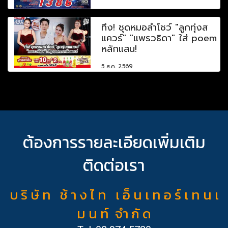
ทึ่ง! ชุดหมอลำโชว์ "ลูกทุ่งส
แควร์" "แพรวธิดา" ใส่ poem
หลักแสน!
5 ส.ค. 2569
ต้องการรายละเอียดเพิ่มเติม
ติดต่อเรา
บ ริ ษั ท ช้ า ง ไ ท เ อ็ น เ ท อ ร์ เ ท น เ
ม น ท์ จำ กั ด