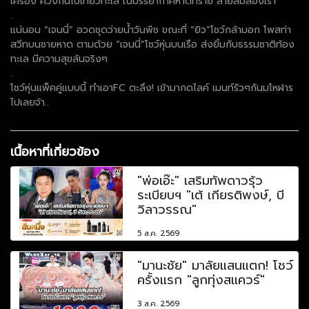
เครื่อง ควงกันไปเที่ยวทะเล ในบรรยากาศหาดทราย สายลมสองเรา
.
แน่นอน “เจนนี่” อวดชุดว่ายน้ำวันพีช ขณะที่ “ยิว”โชว์กล้ามอก โพสท่า
สวีทบนชายหาด ตามด้วย “เจนนี่”โชว์หุ่นบนเรือ ส่งยิ้มกับธรรมชาติท้อง
ทะเล มีความสุขล้นจริงๆ
.
โชว์หุ่นแพ็คคู่แบบนี้ ทำเอาFC ตะลึง! เข้ามากดไลค์ เมนท์รัวๆกันมโหฬาร
ไปเลยจ้า..
เนื้อหาที่เกี่ยวข้อง
"พ่อเอ๊ะ" เสริมทัพดาวรุ้ว
ระเบียบฯ "เต้ เกียรติพงษ์, บี
วิลาวรรณ"
5 ส.ค. 2569
"มานะชัย" มาลัยแสนแตก! โชว์
ครั้งแรก "ลูกทุ่งสแควร์"
3 ส.ค. 2569