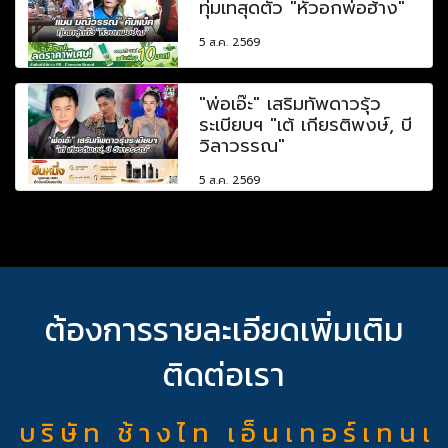
ทุ่มเทสุดตัว "หัวอกพ่อฮ้าง"
5 ส.ค. 2569
"พ่อเอ๊ะ" เสริมทัพดาวรุ้ว
ระเบียบฯ "เต้ เกียรติพงษ์, บี
วิลาวรรณ"
5 ส.ค. 2569
ต้องการรายละเอียดเพิ่มเติม
ติดต่อเรา
บ ริ ษั ท ช้ า ง ไ ท เ อ็ น เ ท อ ร์ เ ท น เ