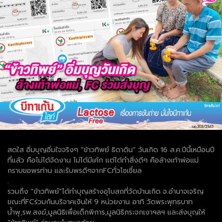
สดใส อิ่มบุญอิ่มใจจริงๆ “ข้าวทิพย์ ธิดาดิน” วันเกิด 16 ส.ค.ปีนี้เหมือนปี
ที่แล้ว คือไม่ได้จัดงาน ไม่ได้มีเค้ก แต่ได้ทำสิ่งดีๆ คือล้างเท้าพ่อแม่
กราบขอพรท่าน และรับพรดีๆจากFCทั่วโซเชี่ยล
.
รวมถึง “ข้าวทิพย์”ได้ทำบุญสร้างอุโบสถที่วัดบ้านเกิด จ.อำนาจเจริญ
ขณะที่FCร่วมกันบริจาคเงินให้ 9 หน่วยงาน อาทิ วัดพระพุทธบาท
น้ำพุ,รพ.สงฆ์,มูลนิธิเพื่อเด็กพิการ,มูลนิธิกระจกเงาฯลฯ และส่งบุญให้