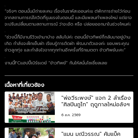
.
“จริงๆ ตอนนั้นมีถ่ายละคน เรื่องโนราห์สะออนค่ะแ ต่พักการถ่ายไว้ก่อน
จากสถานการณ์โควิดที่รุนแรงในตอนนี้ และมีแพลนทำเพลงใหม่ แต่อาจ
จะปรับเปลี่ยนตามสถานการณ์ ว่าจะอัด หรือ ปล่อยออกมาในช่วงไหนค่ะ
.
“ช่วงนี้ก็มีงานรีวิวเข้ามาบ้าง สลับไปค่ะ ตอนนี้ข้าวทิพย์ก็กลับมาอยู่บ้าน
เกิด กำลังจะฝึกเย็บผ้า เรียนรู้การตัดผ้า พัฒนาตัวเองค่ะ ขอบพระคุณ
ข่าวลูกทุ่ง และกำลังใจจากทุกท่านอีกครั้งที่รักเมตตา ข้าวทิพย์นะคะ”
.
งานนี้FCแฮปปี้เบิร์ธเดย์ “ข้าวทิพย์” กันให้สนั่นโซเชี่ยลเลย
เนื้อหาที่เกี่ยวข้อง
"พ่อวีระพงษ์" แจก 2 ลำเรื่อง
"ศิลปินภูไท" ฤดูกาลใหม่อลังฯ
6 ส.ค. 2569
"แมน มณีวรรณ" คัมแบ็ค