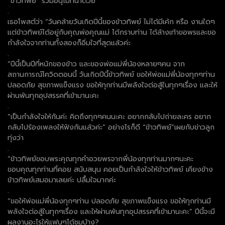
“ข้าวทิพย์” ร่วมอนุโมทนาด้วย
.
เธอโพสต์ว่า “วันคล้ายวันเกิดปีนี้ของข้าวทิพย์ ไม่ได้มีเค้ก หรือ งานใดๆ
แต่ข้าวทิพย์ได้อยู่กับคุณพ่อคุณแม่ ได้กราบท่าน ได้ล้างเท้าขอพรและขอ
กำลังใจจากท่านทั้งสองก็อิ่มใจที่สุดแล้วค่ะ
.
“ปีนี้เป็นปีที่หนักของข้าว และของพ่อแม่พี่น้องหลายๆคน จาก
สถานการณ์โควิดตอนนี้ วันเกิดปีนี้ข้าวทิพย์ ขอให้พ่อแม่พี่น้องทุกๆท่าน
ปลอดภัย สุขภาพแข็งแรง ขอให้ทุกท่านมีพลังใจต่อสู้ในทุกๆเรื่อง และให้
ผ่านพ้นทุกอุปสรรคที่เข้ามานะคะ
.
“เป็นกำลังใจให้กันค่ะ คิดถึงทุกๆคนนะคะ อยากกลับไปถ่ายละคร อยาก
กลับไปร้องเพลงให้ฟังกันแล้วค่ะ” อย่างไรก็ดี “ข้าวทิพย์”เผยกับข่าวลูก
ทุ่งว่า
.
“ข้าวทิพย์ขอบพระคุณทุกคำอวยพรจากพี่น้องทุกท่านมากๆนะคะ
ขอบคุณทุกท่านที่คอย สนับสนุน คอยเป็นกำลังใจให้ข้าวทิพย์ เคียงข้าง
ข้าวทิพย์เสมอมาเลยค่ะ ปลื้มใจมากค่ะ
.
“ขอให้พ่อแม่พี่น้องทุกๆท่าน ปลอดภัย สุขภาพแข็งแรง ขอให้ทุกท่านมี
พลังใจต่อสู้ในทุกๆเรื่อง และให้ผ่านพ้นทุกอุปสรรคที่เข้ามานะคะ” ปีนี้จะมี
ผลงานอะไรให้แฟนๆได้ชมบ้าง?