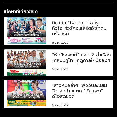
เนื้อหาที่เกี่ยวข้อง
บินแล้ว "ไผ่-ต่าย" โชว์รูป
หัวใจ ทัวร์คอนเสิร์ตอังกฤษ
ครั้งแรก
6 ส.ค. 2569
"พ่อวีระพงษ์" แจก 2 ลำเรื่อง
"ศิลปินภูไท" ฤดูกาลใหม่อลังฯ
6 ส.ค. 2569
"สาวหมอลำฯ" พุ่งวันละแสน
วิว จ่อล้านแตก "ฮักแพง"
ดีใจสุดชีวิต
6 ส.ค. 2569