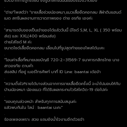
ชีวิตจากการถูกรถชน ซึ่งรูปที่สกรีนนั้นเธอบรรจงวาดเอง
.
"ต่าย"โพสต์ว่า "ขายเสื้อช่วยน้องหมา,แมวเสื้อยืดคอกลม สีผ้าดิบแฮนด์
เมด สกรีนผลงานการวาดภาพของ ต่าย อรทัย เองค่ะ
.
"สามารถจับจองเป็นเจ้าของได้แล้ววันนี้ มีไซด์ S,M, L, XL ( 350 พร้อม
ส่ง) และ XXL(400 พร้อมส่ง)
ต่ายใส่ไซด์ M ค่ะ
ขนาดไซด์เสื้อยืดคอกลม เลื่อนไปที่รูปสุดท้ายของโพสได้นะคะ
.
"โอนค่าเสื้อที่หมายเลขบัญชี 720-2–31569-7 ธนาคารกสิกรไทย นาง
สาวอรทัย ดาบคำ
ส่งสลิป ที่อยู่ เบอร์โทรศัพท์ มาที่ ID Line: baantai เด้อจ้า
.
"ความตั้งใจ!!รายได้บางส่วนจากการขายเสื้อยืดครั้งนี้ จะนำไปมอบให้กับ
บ้านน้องหมา น้องแมว ที่ได้รับผลกระทบไวรัสโควิด-19 ต่อไปค่ะ
.
"ขอบคุณล่วงหน้า สำหรับทุกการสนับสนุนค่ะ
แล้วพบกันใน ไลน์ : baantai นะคะ"
.
ร้องเพลงเพราะ สวย แถมยังน้ำใจงามอีกด้วยจ้า