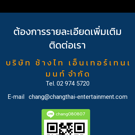
ต้องการรายละเอียดเพิ่มเติม
ติดต่อเรา
บ ริ ษั ท ช้ า ง ไ ท เ อ็ น เ ท อ ร์ เ ท น เ
ม น ท์ จำ กั ด
Tel.
02 974 5720
E-mail
chang@changthai-entertainment.com
chang080807