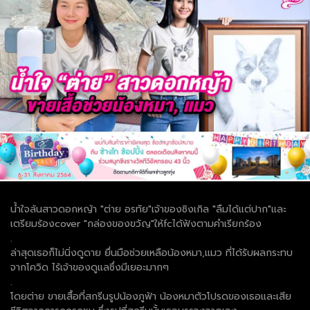
น้ำใจล้นสาวดอกหญ้า "ต่าย อรทัย"เจ้าของซิงเกิล "ลืมได้แต่ปาก"และ
เตรียมร้องcover "กล่องของขวัญ"ให้fcได้ฟังตามคำเรียกร้อง
.
ล่าสุดเธอก็ไม่นิ่งดูดาย ยื่นมือช่วยเหลือน้องหมา,แมว ที่ได้รับผลกระทบ
จากโควิด ไร้เจ้าของดูแลซึ่งมีเยอะมากๆ
.
โดยต่าย ขายเสื้อที่สกรีนรูปน้องภูฟ้า น้องหมาตัวโปรดของเธอและเสีย