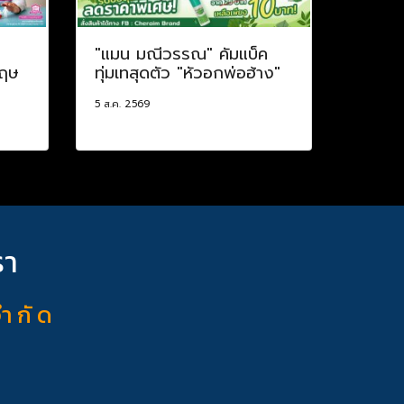
ป
"แมน มณีวรรณ" คัมแบ็ค
กฤษ
ทุ่มเทสุดตัว "หัวอกพ่อฮ้าง"
5 ส.ค. 2569
รา
จำ กั ด