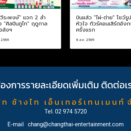
อวีระพงษ์" แจก 2 ลำ
บินแล้ว "ไผ่-ต่าย" โชว์รู
อง "ศิลปินภูไท" ฤดูกาล
หัวใจ ทัวร์คอนเสิร์ตอัง
อลังฯ
ครั้งแรก
. 2569
6 ส.ค. 2569
้องการรายละเอียดเพิ่มเติม ติดต่อเ
ั ท ช้ า ง ไ ท เ อ็ น เ ท อ ร์ เ ท น เ ม น ท์ 
Tel.
02 974 5720
E-mail
chang@changthai-entertainment.com