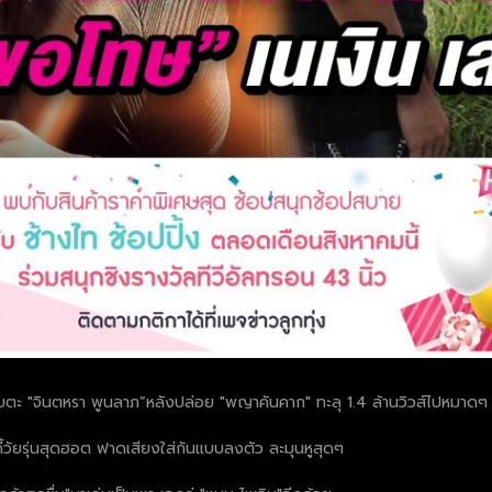
าอมตะ "จินตหรา พูนลาภ”หลังปล่อย "พญาคันคาก" ทะลุ 1.4 ล้านวิวส์ไปหมาดๆ
ี้วัยรุ่นสุดฮอต ฟาดเสียงใส่กันแบบลงตัว ละมุนหูสุดๆ