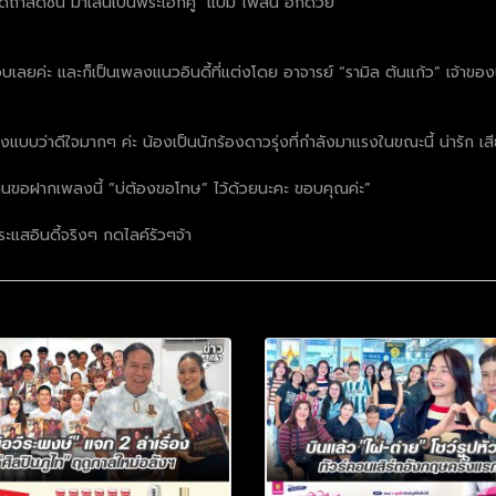
ดถ้าสดชื่น"มาเล่นเป็นพระเอกคู่ "แบม ไพลิน"อีกด้วย
ลยค่ะ และก็เป็นเพลงแนวอินดี้ที่แต่งโดย อาจารย์ “รามิล ต้นแก้ว” เจ้าของ
่งแบบว่าดีใจมากๆ ค่ะ น้องเป็นนักร้องดาวรุ่งที่กำลังมาแรงในขณะนี้ น่ารัก เส
านขอฝากเพลงนี้ “บ่ต้องขอโทษ” ไว้ด้วยนะคะ ขอบคุณค่ะ”
แสอินดี้จริงๆ กดไลค์รัวๆจ้า