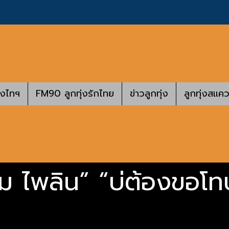
างไทฯ
FM90 ลูกทุ่งรักไทย
ข่าวลูกทุ่ง
ลูกทุ่งสแคว
บม ไพลิน” “บ่ต้องขอโท