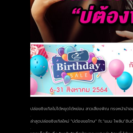
ปล่อยซิงเกิลไม่ได้หยุดได้หย่อน สาวเสียงพิณ ทรงหน้าม้
.
ล่าสุดปล่อยซิงเกิลใหม่ "บ่ต้องขอโทษ" ft.“แบม ไพลิน”อินด
.