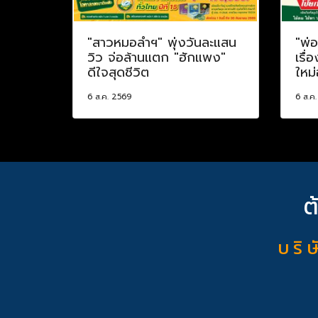
"สาวหมอลำฯ" พุ่งวันละแสน
"พ่
วิว จ่อล้านแตก "ฮักแพง"
เรื่
ดีใจสุดชีวิต
ใหม่
6 ส.ค. 2569
6 ส.ค
ต
บ ริ ษ