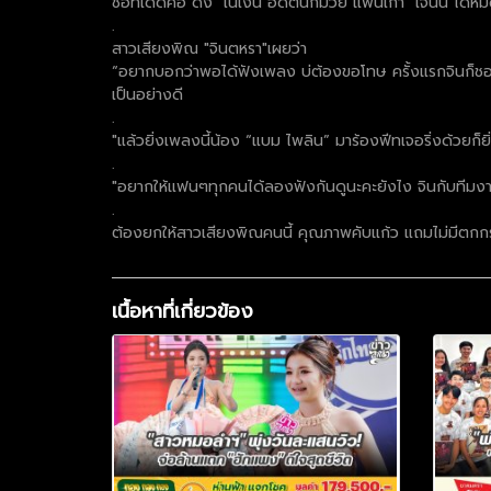
ชอทเด็ดคือ ดึง "เนเงิน"อดีตนักมวย แฟนเก่า "เจนนี่ ได้หม
.
สาวเสียงพิณ "จินตหรา"เผยว่า
“อยากบอกว่าพอได้ฟังเพลง บ่ต้องขอโทษ ครั้งแรกจินก็ชอบเ
เป็นอย่างดี
.
"แล้วยิ่งเพลงนี้น้อง “แบม ไพลิน” มาร้องฟีทเจอริ่งด้วยก็ยิ
.
"อยากให้แฟนๆทุกคนได้ลองฟังกันดูนะคะยังไง จินกับทีมง
.
ต้องยกให้สาวเสียงพิณคนนี้ คุณภาพคับแก้ว แถมไม่มีตกกระ
เนื้อหาที่เกี่ยวข้อง