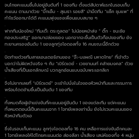
จนโกยคะแนนขึ้นไปอยู่อันดับที่ 1 ของทีม ตั้งแต่สัปดาห์แรกในรอบเก็บ
คะแนน ตามมาด้วย “บิ๊กเอ็ม - สุเมธา รอยสี” ม้ามืดทีม “แซ็ค ชุมแพ” ที่
ทำโชว์ออกมาได้ดี คะแนนพุ่งแซงเพื่อนแบบสบาย ๆ
.
ฟากทีมน้องใหม่ “ทีมเต๊ะ ตระกูลตอ” ไม่น้อยหน้าส่ง “ ติ๊ก - ชนะชัย
ทองประเสริฐ” ออกมาปล่อยของ นอกจากจะขึ้นเป็นตัวท็อปของทีม ยัง
ทะยานครองอันดับ 1 ของลูกทุ่งไอดอลทั้ง 16 คนขณะนี้อีกด้วย
.
ปิดท้ายด้วยทีมสายเอนเตอร์เทนของ “จ๊ะ-นงผณี มหาดไทย” ที่เจ้าตัว
บอกว่าไม่ผิดหวังจริง ๆ กับ “เบิร์ดเดย์ - เวชยานนท์ คล้ายมงคล” ด้วย
น้ำเสียงที่เป็นเอกลักษณ์ บวกลูกอ้อนแบบฉบับพระเอกลิเก
.
จึงไม่ยากเลยที่ “เบิร์ดเดย์” จะเข้าไปนั่งในใจของหัวหน้าทีมและกรรมการ
พร้อมโดดข้ามขึ้นเป็นอันดับ 1 ของทีม
.
ทั้งหมดคือผู้เข้าแข่งขันที่คะแนนอยู่อันดับ 1 ของแต่ละทีม แต่คะแนน
ทั้งหมดตอนนี้เป็นคะแนนจาก 1 โจทย์เพลงเท่านั้น ยังไม่รวมคะแนนของ
หัวหน้าทีมตัวเอ
.
ซึ่งในรอบเก็บคะแนน ลูกทุ่งไอดอลทั้ง 16 คน เหลือการแข่งขันอีกคนละ
1 โจทย์เพลงให้ได้โกยคะแนนต่อ ส่องลีลา น้ำเสียง เสน่ห์ของทั้ง 4 หนุ่ม