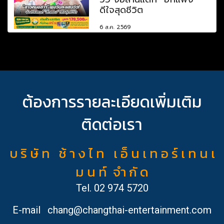
ดีใจสุดชีวิต
6 ส.ค. 2569
ต้องการรายละเอียดเพิ่มเติม
ติดต่อเรา
บ ริ ษั ท ช้ า ง ไ ท เ อ็ น เ ท อ ร์ เ ท น เ
ม น ท์ จำ กั ด
Tel.
02 974 5720
E-mail
chang@changthai-entertainment.com