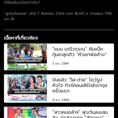
ได้ใครมีแววปังกว่ากัน?
.
“ลูกทุ่งไอดอล” เสาร์ 7 สิงหาคม 2564 เวลา 18.00 น. ทางช่อง 7HD
กด 35
เนื้อหาที่เกี่ยวข้อง
"แมน มณีวรรณ" คัมแบ็ค
ทุ่มเทสุดตัว "หัวอกพ่อฮ้าง"
5 ส.ค. 2569
บินแล้ว "ไผ่-ต่าย" โชว์รูป
หัวใจ ทัวร์คอนเสิร์ตอังกฤษ
ครั้งแรก
6 ส.ค. 2569
"สาวหมอลำฯ" พุ่งวันละแสน
วิว จ่อล้านแตก "ฮักแพง"