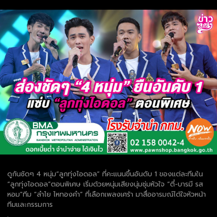
ดูกันชัดๆ 4 หนุ่ม“ลูกทุ่งไอดอล” ที่คะแนนขึ้นอันดับ 1 ของแต่ละทีมใน
“ลูกทุ่งไอดอล”ตอนพิเศษ เริ่มด้วยหนุ่มเสียงนุ่มชุ่มหัวใจ “ตี๋-บารมี รส
หอม”ทีม “ลำไย ไหทองคำ” ที่เลือกเพลงเศร้า มาสื่ออารมณ์ได้ใจหัวหน้า
ทีมและกรรมการ
.