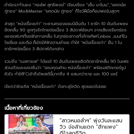
คำร้อง/ทำนอง “กอล์ฟ สุทธิพงษ์” เรียบเรียง “เอ็ม นาโนน”,”ยศดนัย
ภู่ทอง” Mix&Master “ยศดนัย ภู่ทอง” ก็โชว์ฝีมือท็อปฟอร์มสุดๆ
.
ล่าสุด “หนังเรื่องเก่า” ทะยานครองแชมป์อันดับ 1 ชาร์ท 10 อันดับเพลง
ฮิตคลื่น 90 ลูกทุ่งรักไทยต่อเนื่อง 3 สัปดาห์ซ้อนๆ จากเสียงเรียกร้อง
ของแฟนๆที่ขอฟังทางคลื่น ในทุกช่องทางทั้งโทรศัพท์,inbox ,เมนท์ใน
โซเชี่ยล และดีเจ.ก็เปิดให้ฟังตามคำขอ ทำให้ “หนังเรื่องเก่า” ยืน 1 ใน
ชาร์ทฯต่อเนื่อง 3 สัปดาห์ดังกล่าว
.
รวมถึง “เนสกาแฟ” ได้แชร์ 10 อันดับเพลงฮิตติดชาร์ทคลื่น 90 ในเฟซ
ส่วนตัวและแคปชั่นว่า “ขอบคุณค้าบ หนังเรื่องเก่า” พร้อมสติกเกอร์รูป
หัวใจ ทำให้FCเข้าถึงโพสต์นี้มากถึง 4 แสนกว่าราย และ 100 แชร์
.
เรียกว่าซิงเกิล “หนังเรื่องเก่า” ดังทะลุโควิด สุดยอดไปเลย
เนื้อหาที่เกี่ยวข้อง
"สาวหมอลำฯ" พุ่งวันละแสน
วิว จ่อล้านแตก "ฮักแพง"
ดีใจสุดชีวิต