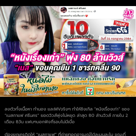
ลงตัวทั้งเนื้อหา ทำนอง และMVจริงๆ ทำให้ซิงเกิล “หนังเรื่องเก่า” ของ
“เนสกาแฟ ศรีนคร” ยอดวิวส์พุ่งไม่หยุด ล่าสุด 80 ล้านวิวส์ ภายใน 2
เดือน 8วัน แฟนๆบอกฟังกี่รอบไม่มีเบื่อ
.
ต้องยกเครดิตให้ “เนสกาแฟ” ที่ถ่ายทอดอารมณ์ได้ละมุนละไม ขณะที่