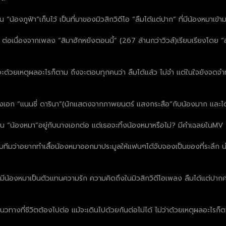
“น้องภูฟ้า”เก็บไว้ เป็นที่มาของมิวสิกวิดีโอ “ลืมได้แต่ปาก” ที่มีน้องหมาเข้า
อเนื่องจากเพลง “สิมาฮักหยังตอนนี้” (267 ล้านกว่าวิวส์)เรียบเรียงโดย “อ.บอ
าจะด้วยเหตุผลอะไรก็ตาม ถึงจะตอบทุกคนว่า ลืมได้แล้ว ไม่จำ แต่ในใจยังจดจำทุกเ
งนางเอก “แนนซี่ ดารินา”(นักแสดงจากภาพยนตร์ แสงกระสือ”กับน้องมาก และได้
กัน “น้องหมา”อยู่กับนางเอกต่อ แต่เธอจะทิ้งน้องหมาหรือไม่? มีคำเฉลยในMV
ับทีมว่าอยากทำเสื้อน้องหมาออกมาประมูลให้แฟนๆได้จับจองเป็นของที่ระลึก นำรา
ี่มารมีน้องหมาเป็นตัวแทนความรัก ความคิดถึงในมิวสิกวิดีโอเพลง ลืมได้แต่ปาก
นวทางที่ชีวิตต้องไปต่อ แม้จะเดินไปด้วยกันต่อไม่ได้ ไม่ว่าด้วยเหตุผลอะไรก