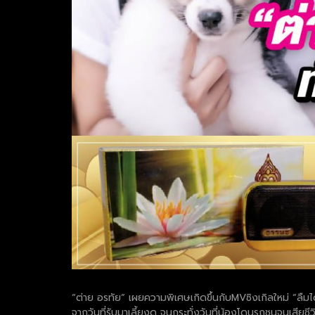
“ต่าย อรทัย” เผยความพิเศษเกิดขึ้นกับMVซิงเกิลใหม่ “ลืมได
จากวันที่รับมาเลี้ยงดู จนกระทั่งวันที่น้องโดนรถชนจนเสียชีว