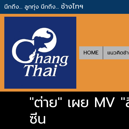
ช้างไทฯ
นึกถึง... ลูกทุ่ง
นึกถึง...
HOME
แนวคิดช้
"ต่าย" เผย MV "ล
ซีน