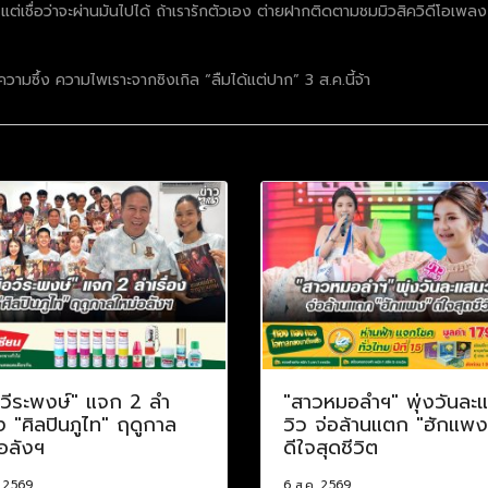
 แต่เชื่อว่าจะผ่านมันไปได้ ถ้าเรารักตัวเอง ต่ายฝากติดตามชมมิวสิควิดีโอเพ
ามซึ้ง ความไพเราะจากซิงเกิล “ลืมได้แต่ปาก” 3 ส.ค.นี้จ้า
อวีระพงษ์" แจก 2 ลำ
"สาวหมอลำฯ" พุ่งวันละ
อง "ศิลปินภูไท" ฤดูกาล
วิว จ่อล้านแตก "ฮักแพง
อลังฯ
ดีใจสุดชีวิต
. 2569
6 ส.ค. 2569