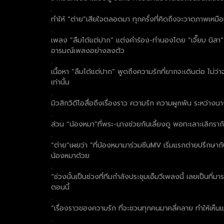
.
ทำให้ “ต่าย”เสียใจตลอดมา ทุกครั้งที่คิดถึงจะวาดภาพเหมือน 
.
เพลง “ลืมได้แต่ปาก” แต่งคำร้อง-ทำนองโดย “เจี๊ยบ นิสา” ต่
อารมณ์เพลงอย่างลงตัว
.
เนื้อหา “ลืมได้แต่ปาก” พูดถึงความรักที่ยากจะเดินต่อ ไม่ว่
เท่านั้น
.
มิวสิกวิดีโอสื่อถึงเรื่องราว ความรัก ความผูกพัน ระหว่า
.
ส่วน “น้องหมา”ที่พระ-นางช่วยกันเลี้ยงดู พอทะเลาะเลิกรา
.
“ต่าย”เผยว่า “ที่น้องหมามาร่วมซีนMV เริ่มแรกต่ายปรึกษาก
น้องหมาด้วย
.
“ช่วงนั้นเป็นช่วงที่ทีมกำลังประชุมเอ็มวีเพลงนี้ เลยเป็นท
ตอนนี้
.
“เรื่องราวของความรัก ที่จะชวนทุกคนมาคลี่คลาย ทำให้เห็นแ
.