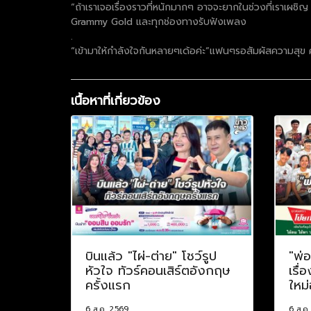
“ถ้าเราเจอเรื่องราวที่หนักมากๆ อาจจะยากในช่วงที่เราเผชิญ
Grammy Gold และทุกช่องทางรับฟังเพลง
.
“เข้ามาให้กำลังใจกันหลายๆเด้อค่ะ”แฟนๆรอสัมผัสความสุข คว
เนื้อหาที่เกี่ยวข้อง
บินแล้ว "ไผ่-ต่าย" โชว์รูป
"พ่
หัวใจ ทัวร์คอนเสิร์ตอังกฤษ
เรื่
ครั้งแรก
ใหม่
6 ส.ค. 2569
6 ส.ค