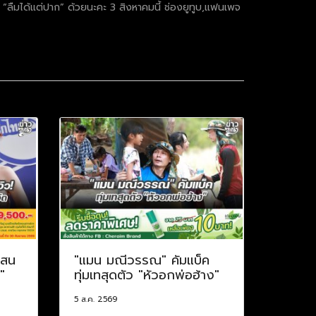
ลง “ลืมได้แต่ปาก” ด้วยนะคะ 3 สิงหาคมนี้ ช่องยูทูบ,แฟนเพจ
แสน
"แมน มณีวรรณ" คัมแบ็ค
"
ทุ่มเทสุดตัว "หัวอกพ่อฮ้าง"
5 ส.ค. 2569