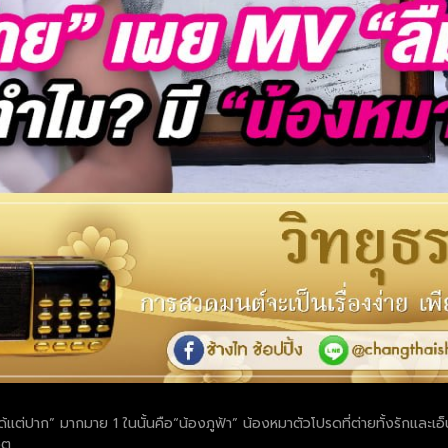
้แต่ปาก” มากมาย 1 ในนั้นคือ“น้องภูฟ้า” น้องหมาตัวโปรดที่ต่ายทั้งรักและเอ็
ิต