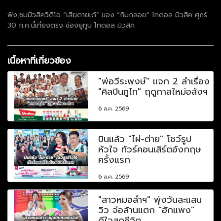
.
ฟัง,ชมมิวสิควิดีโอ “เสียดายเด้” ของ “กิมกลอย” ไทดอล มิวสิค ศุกร์
30 ก.ค.นี้เที่ยงตรง ช่องยูทูบ ไทดอล มิวสิค
เนื้อหาที่เกี่ยวข้อง
"พ่อวีระพงษ์" แจก 2 ลำเรื่อง
"ศิลปินภูไท" ฤดูกาลใหม่อลังฯ
6 ส.ค. 2569
บินแล้ว "ไผ่-ต่าย" โชว์รูป
หัวใจ ทัวร์คอนเสิร์ตอังกฤษ
ครั้งแรก
6 ส.ค. 2569
"สาวหมอลำฯ" พุ่งวันละแสน
วิว จ่อล้านแตก "ฮักแพง"
ดีใจสุดชีวิต