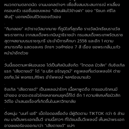
หมวกตามตลาดนัด งานมงคลต่างๆ เพื่อสั่งสมประสบการณ์ หาเลี้ยง
ครอบครัว เธอชื่นชอบเพลง “เขียนฝันไว้ข้างฝา” ของ “รัชนก ศรีโล
พันธุ์” บอกเหมือนชีวิตของตัวเอง
.
“กิมกลอย” คว้ารางวัลมากมาย ที่ภูมิใจที่สุดคือ รางวัลนักเรียนรางวัล
พระราชทาน จากสมเด็จพระกนิษฐาธิราชเจ้า กรมสมเด็จพระเทพรัตนราช
สุดาฯสยามบรมราชกุมารี ประจำปีการศึกษา 2558 และอีก 1 ความ
สามารถคือ แสดงละคร จักรๆ วงศ์ๆช่อง 7 สี เรื่อง ยอพระกลิ่น,แก้ว
หน้าม้าอีกด้วย
.
วันนี้เธอตามหาฝันจนเจอ ได้เป็นศิลปินสังกัด “ไทดอล มิวสิค” กับซิงเกิล
แรก “เสียดายเด้” ได้ “อ.นริศ อรัญรุตม์” ครูเพลงที่แต่งเพลงให้ ต่าย
อรทัย,ไผ่ พงศธร,ศิริพร อำไพพงษ์ ฯลฯร้องมาแล้ว
.
ซิงเกิล “เสียดายเด้” เป็นเพลงน่ารักๆ เนื้อหาพูดถึง การแอบรักคนมี
เจ้าของ อาจจะตรงใจใครหลายคนยุคนี้ก็ได้ อีก 1 ความพิเศษคือมิวสิก
วิดีโอ นำเสนอเรื่องที่เกิดขึ้นในมหาวิทยาลัย
.
ดึงหนุ่ม “นนท์ เอซี” เน็ตไอดอลชื่อดัง มีผู้ติดตาม TIKTOK กว่า 6 ล้าน
คน มาเป็นพระเอกเอ็มวี งานนี้สาวๆ ที่ได้ชมเอ็มวีเพลงนี้ เห็นหน้าพระเอก
อาจเผลอร้องออกมาว่า “เสียดายเด้” แน่ๆ