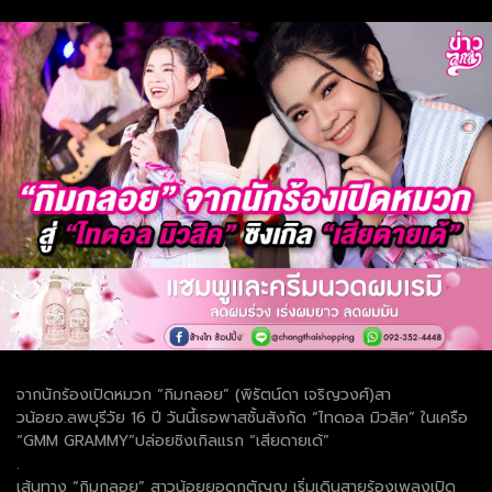
จากนักร้องเปิดหมวก “กิมกลอย” (พิรัตน์ดา เจริญวงศ์)สา
วน้อยจ.ลพบุรีวัย 16 ปี วันนี้เธอพาสชั้นสังกัด “ไทดอล มิวสิค” ในเครือ
“GMM GRAMMY”ปล่อยซิงเกิลแรก “เสียดายเด้”
.
เส้นทาง “กิมกลอย” สาวน้อยยอดกตัญญู เริ่มเดินสายร้องเพลงเปิด