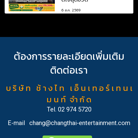
6 ส.ค. 2569
ต้องการรายละเอียดเพิ่มเติม
ติดต่อเรา
บ ริ ษั ท ช้ า ง ไ ท เ อ็ น เ ท อ ร์ เ ท น เ
ม น ท์ จำ กั ด
Tel.
02 974 5720
E-mail
chang@changthai-entertainment.com