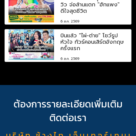
วิว จ่อล้านแตก "ฮักแพง"
ดีใจสุดชีวิต
6 ส.ค. 2569
บินแล้ว "ไผ่-ต่าย" โชว์รูป
หัวใจ ทัวร์คอนเสิร์ตอังกฤษ
ครั้งแรก
6 ส.ค. 2569
ต้องการรายละเอียดเพิ่มเติม
ติดต่อเรา
บ ริ ษั ท ช้ า ง ไ ท เ อ็ น เ ท อ ร์ เ ท น เ