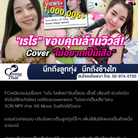
FCเหนียวแน่นเรื่อยๆ "เรไร ไลฟ์สด"อินดี้สวย เซ็กซี่ เสียงดี ช่วงโควิด
ยังไม่มีซิงเกิลใหม่ แต่ร้องcoverเพลง "ไม่อยากเป็นเสือ"ของ
SON NPY ค่าย V6 Music ในสไตล์ตัวเอง
.
แถมช่วงท่อนจบ ปรับจังหวะเป็นลูกทุ่งโจ๊ะๆ เพิ่มสีสันให้เพลงเป็นอีกหนึ่ง
อารมณ์
.