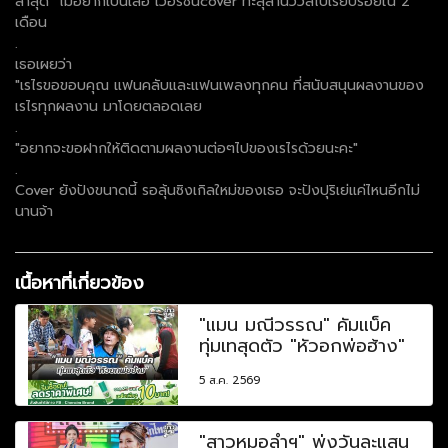
ล่าสุด "ไม่อยากเป็นเสือ"เวอร์ชั่นcover ทะลุล้านวิวส์ไปเรียบร้อยใน 2
เดือน
.
เธอเผยว่า
"เรไรขอขอบคุณ แฟนคลับและแฟนเพลงทุกคน ที่สนับสนุนผลงานของ
เรไรทุกผลงาน มาโดยตลอดเลย
.
"อยากจะขอฝากให้ติดตามผลงานต่อๆไปของเรไรด้วยนะคะ"
.
Cover ยังปังขนาดนี้ รอลุ้นซิงเกิลใหม่ของเธอ จะปังปุริเย่แค่ไหนอีกไม่
นานจ้า
เนื้อหาที่เกี่ยวข้อง
"แมน มณีวรรณ" คัมแบ็ค
ทุ่มเทสุดตัว "หัวอกพ่อฮ้าง"
5 ส.ค. 2569
"สาวหมอลำฯ" พุ่งวันละแสน