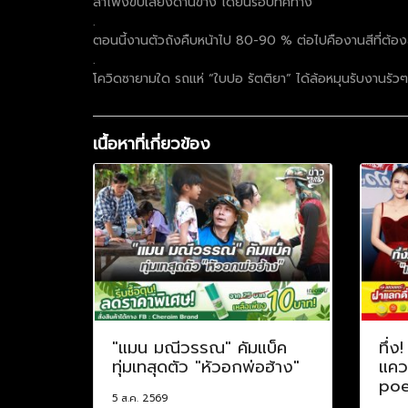
ลำโพงขับเสียงด้านข้าง ได้ยินรอบทิศทาง
.
ตอนนี้งานตัวถังคืบหน้าไป 80-90 % ต่อไปคืองานสีที่ต้องล
.
โควิดซายามใด รถแห่ “ใบปอ รัตติยา” ได้ล้อหมุนรับงานรัว
เนื้อหาที่เกี่ยวข้อง
"แมน มณีวรรณ" คัมแบ็ค
ทึ่ง
ทุ่มเทสุดตัว "หัวอกพ่อฮ้าง"
แควร
poe
5 ส.ค. 2569