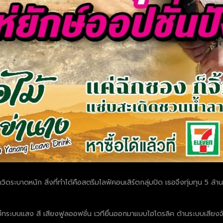
ควิดระบาดหนัก สิ่งที่ทำได้คือสตรีมไลฟ์คอนเสิร์ตกลุ่มปิด เธอจึงทุ่มทุน 5 ล้
น เซ็ทระบบแสง สี เสียงฟูลออฟชั่น เวทียื่นออกมาแบบไฮโดรลิค ด้านระบบเสียงจ