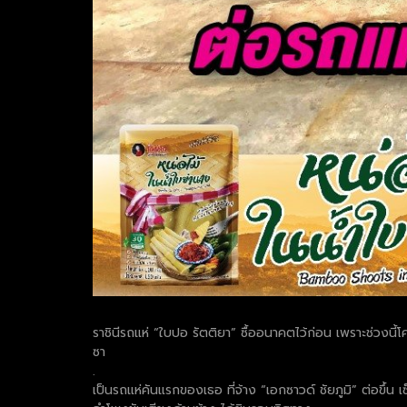
ราชินีรถแห่ “ใบปอ รัตติยา” ซื้ออนาคตไว้ก่อน เพราะช่วงนี้โ
ซา
.
เป็นรถแห่คันแรกของเธอ ที่จ้าง “เอกซาวด์ ชัยภูมิ” ต่อขึ้