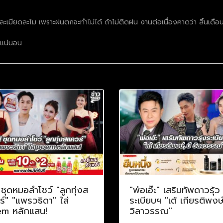
ะเมียดละไม เพราะฝนตกจะทำไม่ได้ ถ้าไม่ติดฝน งานต่อเนื่องคาดว่า สิ้นเดือน
ๆแน่นอน
! ชุดหมอลำโชว์ "ลูกทุ่งส
"พ่อเอ๊ะ" เสริมทัพดาวรุ้ว
์" "แพรวธิดา" ใส่
ระเบียบฯ "เต้ เกียรติพงษ์
m หลักแสน!
วิลาวรรณ"