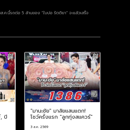
ส.ค.นี้รถต่อ 5 ล้านของ “ใบปอ รัตติยา” จะแล้วเสร็จ
"มานะชัย" มาลัยแสนแตก!
, บี
โชว์ครั้งแรก "ลูกทุ่งสแควร์"
3 ส.ค. 2569