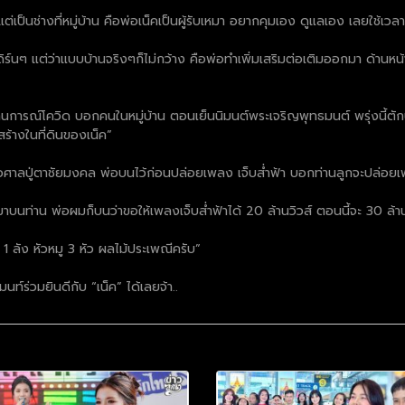
า แต่เป็นช่างที่หมู่บ้าน คือพ่อเน็คเป็นผู้รับเหมา อยากคุมเอง ดูแลเอง เลยใช
ดิร์นๆ แต่ว่าแบบบ้านจริงๆก็ไม่กว้าง คือพ่อทำเพิ่มเสริมต่อเติมออกมา ด้านห
นการณ์โควิด บอกคนในหมู่บ้าน ตอนเย็นนิมนต์พระเจริญพุทธมนต์ พรุ่งนี้ตักบาตร
่สร้างในที่ดินของเน็ค”
่ หรือศาลปู่ตาชัยมงคล พ่อบนไว้ก่อนปล่อยเพลง เจ็บส่ำฟ้า บอกท่านลูกจะปล่อย
บนท่าน พ่อผมก็บนว่าขอให้เพลงเจ็บส่ำฟ้าได้ 20 ล้านวิวส์ ตอนนี้จะ 30 ล้าน
 1 ลัง หัวหมู 3 หัว ผลไม้ประเพณีครับ”
นท์ร่วมยินดีกับ “เน็ค” ได้เลยจ้า..