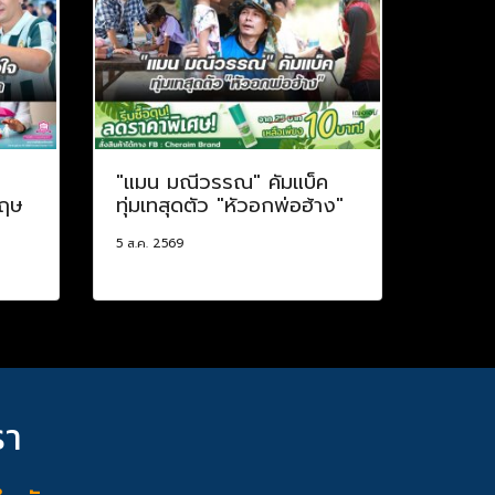
ป
"แมน มณีวรรณ" คัมแบ็ค
กฤษ
ทุ่มเทสุดตัว "หัวอกพ่อฮ้าง"
5 ส.ค. 2569
รา