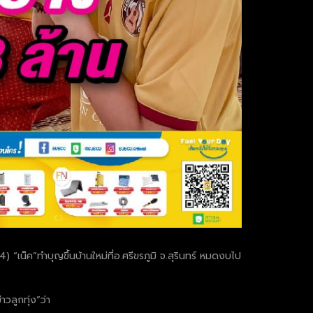
4) “เน็ค”ทำบุญขึ้นบ้านใหม่ที่อ.ศรีขรภูมิ จ.สุรินทร์ หมดงบไป
วลูกทุ่ง”ว่า