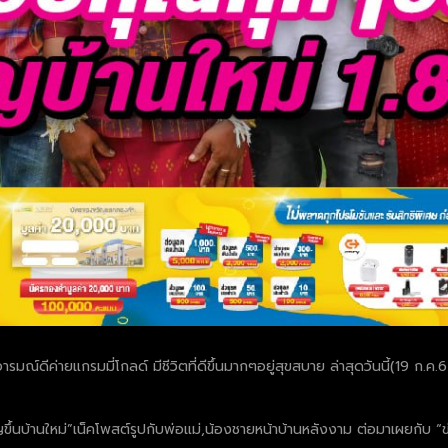
ารมณ์ดีค่ายแกรมมี่โกลด์ มีชีวิตที่ดีขึ้นมากๆอยู่สุขสบาย ล่าสุดวันนี้(19 ก.ค.6
ขึ้นบ้านใหม่”เน็คโพสต์รูปกับพ่อแม่,น้องชายหน้าบ้านหลังงาม ต่อมาเผยกับ “ข่า