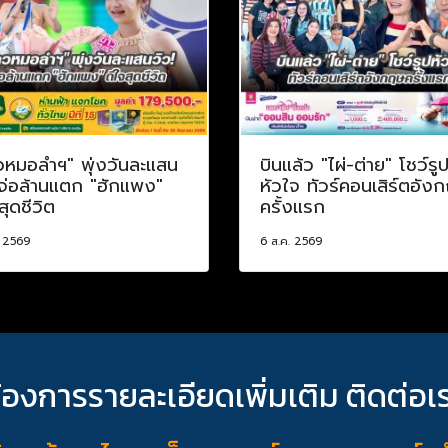
วหมอลำฯ" พุ่งวันละแสน
บินแล้ว "ไผ่-ต่าย" โชว์รู
 จ่อล้านแตก "ฮักแพง"
หัวใจ ทัวร์คอนเสิร์ตอัง
สุดชีวิต
ครั้งแรก
. 2569
6 ส.ค. 2569
้องการรายละเอียดเพิ่มเติม ติดต่อเ