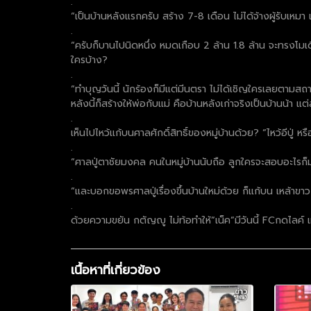
.
“เป็นบ้านหลังแรกครับ สร้าง 7-8 เดือน ไม่ได้จ้างผู้รับเหม
.
“ครับก็บานไปนิดหนึ่ง หมดเกือบ 2 ล้าน 1.8 ล้าน จะทรงโมเ
ใครบ้าง?
.
“ทำบุญวันนี้ นักร้องก็มีแต่มีนตรา ไม่ได้เชิญใครเลยตามสถา
หลังนี้ก็สร้างให้พ่อกับแม่ คือบ้านหลังเก่าจริงเป็นบ้านน้า แต
.
เห็นไปไหว้แก้บนศาลศักดิ์สิทธิ์ของหมู่บ้านด้วย? “ไหว้อีปู
.
“ศาลปู่ตาชัยมงคล คนในหมู่บ้านนับถือ ลูกใครจะสอบอะไรก็มา
.
“และบอกขอพรศาลปู่เรื่องขึ้นบ้านใหม่ด้วย ก็แก้บน เหล้าขาว
.
ด้วยความขยัน กตัญญู ไม่ท้อทำให้”เน็ค”มีวันนี้ FCกดไลค์ เม
เนื้อหาที่เกี่ยวข้อง