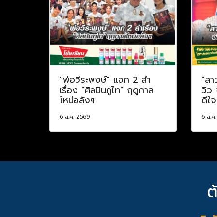
"พ่อวีระพงษ์" แจก 2 ลำ
"สา
เรื่อง "ศิลปินภูไท" ฤดูกาล
วิว
ใหม่อลังฯ
ดีใจ
6 ส.ค. 2569
6 ส.ค
ต