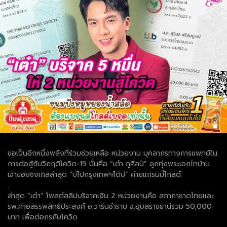
ขอเป็นอีกหนึ่งพลังที่ร่วมช่วยเหลือ หน่วยงาน บุคลากรทางการแพทย์ใน
การต่อสู้กับวิกฤติโควิด-19 นั่นคือ “เต๋า ภูศิลป์” ลูกทุ่งพระเอกไทบ้าน
เจ้าของซิงเกิลล่าสุด “บ่ไปกรุงเทพฯได้บ่” ค่ายแกรมมี่โกลด์
.
ล่าสุด “เต๋า” โพสต์สลิปบริจาคเงิน 2 หน่วยงานคือ สภากาชาดไทยและ
รพ.ค่ายสรรพสิทธิประสงค์ อ.วารินชำราบ จ.อุบลราชธานีรวม 50,000
บาท เพื่อต่อกรกับโควิด