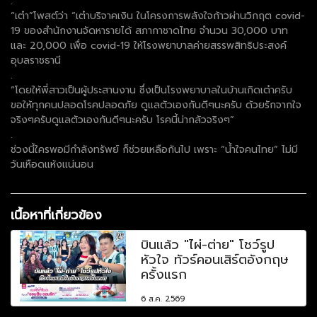
.
“เต๋า”โพสต์ว่า “เต๋าบริจาคเงิน ในโครงการพลังใจก้าวผ่านวิกฤต covid-
19 ของสำนักงานจัดหารายได้ สภากาชาดไทย จำนวน 30,000 บาท
และ 20,000 เพื่อ covid-19 ให้โรงพยาบาลค่ายสรรพสิทธิประสงค์
อุบลราชธานี
.
“โดยให้พี่สาวเป็นผู้ประสานงาน ซึ่งเป็นโรงพยาบาลในบ้านเกิดเต๋าครับ
ขอให้ทุกคนปลอดโรคปลอดภัย ดูแลตัวเองกันดีๆนะครับ ด้วยรักจากใจ
จริงๆครับดูแลตัวเองกันดีๆนะครับ โรคนี้น่ากลัวจริงๆ”
.
ช่วงนี้ใครพอมีกำลังทรัพย์ ก็ช่วยเหลือกันไป เพราะ “น้ำใจคนไทย” ไม่มี
วันเหือดแห้งแน่นอน
เนื้อหาที่เกี่ยวข้อง
บินแล้ว "ไผ่-ต่าย" โชว์รูป
หัวใจ ทัวร์คอนเสิร์ตอังกฤษ
ครั้งแรก
6 ส.ค. 2569