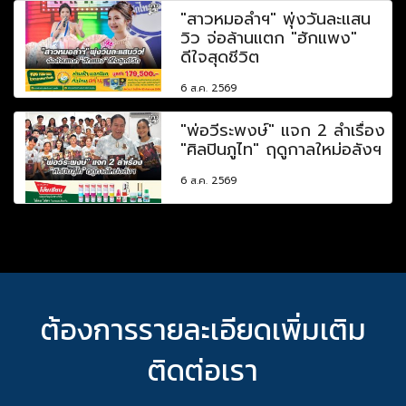
"สาวหมอลำฯ" พุ่งวันละแสน
วิว จ่อล้านแตก "ฮักแพง"
ดีใจสุดชีวิต
6 ส.ค. 2569
"พ่อวีระพงษ์" แจก 2 ลำเรื่อง
"ศิลปินภูไท" ฤดูกาลใหม่อลังฯ
6 ส.ค. 2569
ต้องการรายละเอียดเพิ่มเติม
ติดต่อเรา