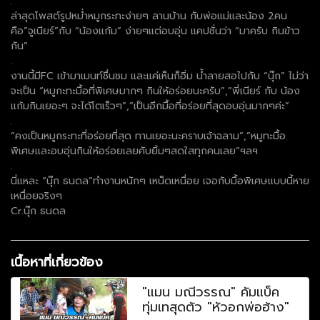
.
ล่าสุดโพสต์รูปหม่ำหมูกระทะง่ายๆ ลานบ้าน กับพ่อแม่และน้อง 2คน
คือ”จูเนียร์”กับ “น้องแก้ม” ง่ายๆแต่อบอุ่น แคปชั่นว่า “มาครับ กินข้าว
กัน”
.
งานนี้มีFC เข้ามาเมนท์ชื่นชม และแค่เห็นก็อิ่ม น้ำลายสอไปกับ “นุ๊ก” ไม่ว่า
จะเป็น “หมูกะทะมื้อที่พิเศษมากๆ กินให้อร่อยนะครับ”,”พี่เนียร์ กับ น้อง
แก้มกินเยอะๆ จะได้โตเร็วๆ”,”เป็นอีกมื้อที่อร่อยที่สุดอบอุ่นมากๆค่ะ”
.
“คงเป็นหมูกระทะที่อร่อยที่สุด ทานเยอะนะคราบเจ้าฉลาม”,”หมูทะมื้อ
พิเศษและอบอุ่นกินให้อร่อยเลยคับยิ้มๆสดใสทุกคนเลย”ฯลฯ
.
นี่แหละ “นุ๊ก ธนดล”ทำงานหนักๆ เหน็ดเหนื่อย เจอกับมื้อพิเศษแบบนี้หาย
เหนื่อยจริงๆ
Cr.นุ๊ก ธนดล
เนื้อหาที่เกี่ยวข้อง
"แมน มณีวรรณ" คัมแบ็ค
ทุ่มเทสุดตัว "หัวอกพ่อฮ้าง"