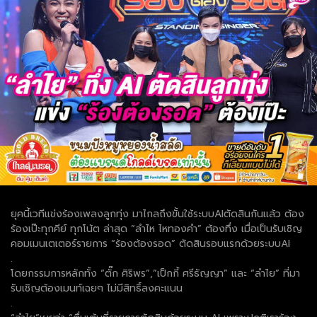
ยุคนี้เวทีแข่งร้องเพลงลูกทุ่ง มาไกลถึงขั้นใช้ระบบAIตัดสินกันแล้ว ต้อง
ร้องเป๊ะทุกคีย์ ทุกโน้ต ล่าสุด “ลำไห ไหทองคำ” ต้องทึ่ง เมื่อเป็นรับเชิญ
คอมเมนเตเตอร์รายการ “ร้องต้องรอด” ตัดสินรอบแรกด้วยระบบAI
.
โดยกรรมการหลักทั้ง “ตั๊ก ศิริพร”,”เป็กกี้ ศรีธัญญา” และ “ลำไย” ที่มา
รับเชิญต้องเมนท์เฉยๆ ไม่มีสิทธิ์ลงคะแนน
.