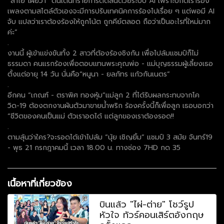
“ลำไย”เผยว่า “ตื่นเต้นที่รายการตัดสินด้วยระบบ AI เพราะปกติเราร้อง
เพลงตามสไตล์ตัวเองจะมีการปรับเทคนิคการร้องไปเรื่อย ๆ แต่พอมี AI
จับ แปลว่าเราต้องร้องให้ถูกโน้ต ถูกคีย์ตลอด ถือว่าเป็นอะไรที่ใหม่มาก
ค่ะ”
.
งานนี้ ผู้เข้าแข่งขันทั้ง 2 สาวที่ต้องร้องชิงกัน เพื่อไปล้มแชมป์ก็ไม่
ธรรมดา คนแรกร้องเพื่อตอบแทนพระคุณพ่อ - แม่บุญธรรมผู้เลี้ยงเธอ
ตั้งแต่อายุ 14 วัน นั่นคือ“หนูนา - ยลภัทร แก้วกันเนตร”
.
อีกคน “เกณฑ์ - ตราพิศ ทองหุ้ม”แม่ลูก 2 ที่ได้รับผลกระทบจากโค
วิด-19 ต้องตกงานผันตัวมาขายน้ำพริก ร้องครั้งนี้ก็เพื่อลูก เธอบอกว่า
“ชีวิตของคนเป็นแม่ ตัวเราอดได้ แต่ลูกของเราต้องรอด!!
.
ตามลุ้นว่าใคร?จะรอดได้เข้าไปล้ม “นุ้ย เชิญยิ้ม” แชมป์ 3 สมัย จันทร์19
- พุธ 21 กรกฎาคมนี้ เวลา 18.00 น. ทางช่อง 7HD กด 35
เนื้อหาที่เกี่ยวข้อง
บินแล้ว "ไผ่-ต่าย" โชว์รูป
หัวใจ ทัวร์คอนเสิร์ตอังกฤษ