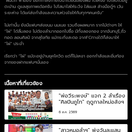
“ฝนตก ฟ้าฮ้อง ออกกำลังกายไปนำได้ยินเสียงฝน ได้เหงื่อ ไปไสบ่ได้อยู่
ตะบ้าน ดูแลสุขภาพเด้อครับ ไปไสมาไสให้ระวัง ใส่แมส ล้างมือดู๋ๆ เว้น
ระยะห่าง ได้แค่ส่งกำลังและความห่วงใยให้กับทุกๆคนครับ”
.
ไม่เท่านั้น ยังมีแฟนๆส่งขนม นมเนย รวมถึงผลหมาก รากไม้ต่างๆ ให้
“ไผ่” ได้ลิ้มลอง ไม่ต้องลำบากออกไปซื้อ มีทั้งลองกอง จากจันทบุรี,ถั่ว
ทอด ลอนศิลป์ จากสุโขทัย แม้กระทั่งสะตอ จากFCทางใต้ก็ส่งมาให้
“ไผ่” ประจำ
.
เรียกว่า “ไผ่” แม้จะอยู่บ้านยุคโควิด แต่ก็ไม่เหงา ออกกำลังและอิ่มท้อง
จากของฝากแฟนๆนั่นเอง
เนื้อหาที่เกี่ยวข้อง
"พ่อวีระพงษ์" แจก 2 ลำเรื่อง
"ศิลปินภูไท" ฤดูกาลใหม่อลังฯ
6 ส.ค. 2569
"สาวหมอลำฯ" พุ่งวันละแสน