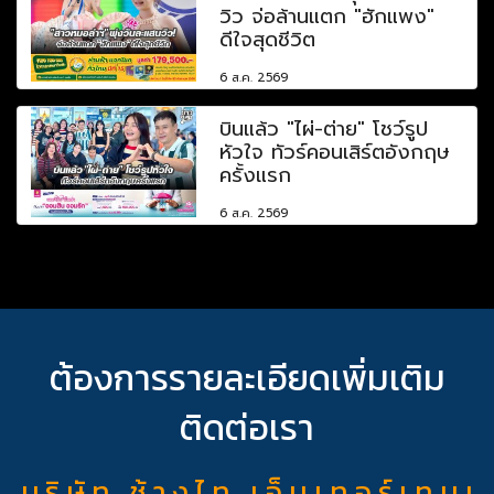
วิว จ่อล้านแตก "ฮักแพง"
ดีใจสุดชีวิต
6 ส.ค. 2569
บินแล้ว "ไผ่-ต่าย" โชว์รูป
หัวใจ ทัวร์คอนเสิร์ตอังกฤษ
ครั้งแรก
6 ส.ค. 2569
ต้องการรายละเอียดเพิ่มเติม
ติดต่อเรา
บ ริ ษั ท ช้ า ง ไ ท เ อ็ น เ ท อ ร์ เ ท น เ