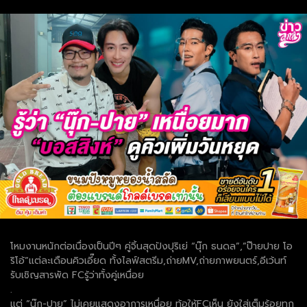
โหมงานหนักต่อเนื่องเป็นปีๆ คู่จิ้นสุดปังปุริเย่ “นุ๊ก ธนดล”,”ป๊ายปาย โอ
ริโอ้”แต่ละเดือนคิวเอี๊ยด ทั้งไลฟ์สตรีม,ถ่ายMV,ถ่ายภาพยนตร์,อีเว้นท์
รับเชิญสารพัด FCรู้ว่าทั้งคู่เหนื่อย
.
แต่ “นุ๊ก-ปาย” ไม่เคยแสดงอาการเหนื่อย ท้อให้FCเห็น ยังใส่เต็มร้อยทุก