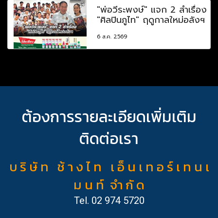
"พ่อวีระพงษ์" แจก 2 ลำเรื่อง
"ศิลปินภูไท" ฤดูกาลใหม่อลังฯ
6 ส.ค. 2569
ต้องการรายละเอียดเพิ่มเติม
ติดต่อเรา
บ ริ ษั ท ช้ า ง ไ ท เ อ็ น เ ท อ ร์ เ ท น เ
ม น ท์ จำ กั ด
Tel.
02 974 5720