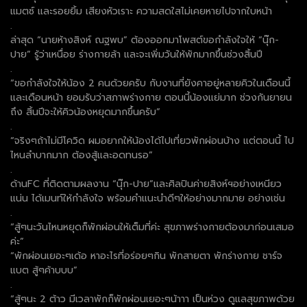
แมตซ์ และรอยยิ้ม เสียงหัวเราะ ความสดใสไม่เคยหายไปจากใบหน้า
.
ล่าสุด “นายห้างสิงห์ ณฐพบ” ต้องออกมาโพสต์ขอกำลังใจให้ “นุ๊ก-
ปาย” รู้ว่าเหนื่อย ร่างกายล้า และจะเพิ่มวันให้พักมากขึ้นช่วงสิ้นปี
.
“ขอกำลังใจให้น้อง 2 คนด้วยครับ กับงานที่ยังคาอยู่หลายคิวในเดือนนี้
และเดือนหน้า ยอมรับว่าสภาพร่างกาย ตอนนี้น้องแย่มาก ช่วงกันยายน
ถึง สิ้นปีจะให้คิวน้องหยุดมากขึ้นครับ”
.
“จริงๆถ้าไม่มีโควิด ผมอยากให้น้องได้ไปเที่ยวพักผ่อนบ้าง แต่ตอนนี้ ไป
ไหนลำบากมาก ต้องสู้และอดทนรอ”
.
ด้านFC ที่ติดตามผลงาน “นุ๊ก-ปาย”และศิลปินค่ายสิงห์ฯอย่างเหนียว
แน่น ได้เมนท์ให้กำลังใจ พร้อมคำแนะนำดีๆให้อย่างมากมาย อย่างเช่น
.
“สู้ๆนะวันไหนหยุดก็พักผ่อนให้เต็มที่ค่ะ สุขภาพร่างกายต้องมาก่อนเสมอ
ค่ะ”
“พักผ่อนเยอะๆเด้อ หาอะไรที่อร่อยๆกิน พักสายตา พักร่างกาย ชาร์จ
แบต สู้ๆค้าบบบ”
.
“สู้ๆนะ 2 ต้าว มีเวลาพักก็พักผ่อนเยอะๆน้าาา เป็นห่วง ดูแลสุขภาพด้วย