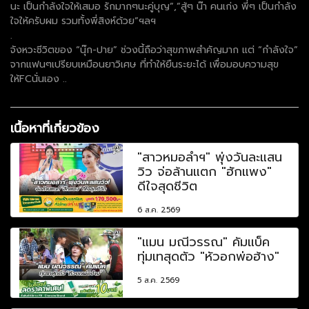
นะ เป็นกำลังใจให้เสมอ รักมากๆนะคู่บุญ”,”สู้ๆ น๊า คนเก่ง พี่ๆ เป็นกำลัง
ใจให้ครับผม รวมทั้งพี่สิงห์ด้วย”ฯลฯ
.
จังหวะชีวิตของ “นุ๊ก-ปาย” ช่วงนี้ถือว่าสุขภาพสำคัญมาก แต่ “กำลังใจ”
จากแฟนๆเปรียบเหมือนยาวิเศษ ที่ทำให้ยืนระยะได้ เพื่อมอบความสุข
ให้FCนั่นเอง ..
เนื้อหาที่เกี่ยวข้อง
"สาวหมอลำฯ" พุ่งวันละแสน
วิว จ่อล้านแตก "ฮักแพง"
ดีใจสุดชีวิต
6 ส.ค. 2569
"แมน มณีวรรณ" คัมแบ็ค
ทุ่มเทสุดตัว "หัวอกพ่อฮ้าง"
5 ส.ค. 2569