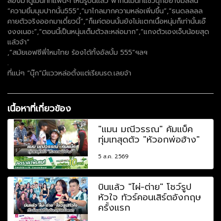
ลองมาดูเมนท์ที่แฟนๆ เห็นรูปนี้แล้ว พากันเมนท์แซวนุ๊กอย่างมีสีสัน
“ความยิ้มมุมปากนั้น555”,“มาไกลมากความหล่อเพิ่มขึ้น”,“ธนดลลลล
คายตัวจริงออกมาเดี๋ยวนี้”,“ก็แค่ตอนนั้นยังไม่แตกเนื้อหนุ่มก็เท่านั้นเอ๊
งงงเนอะ”,“ตอนนี้เป็นหนุ่มเต็มตัวละหล่อมาก”,“แกงตัวเองเจ็บน้อยสุด
แล้วจ้า”
,”สมัยเอฟซีพี่ไหมไทย ร้องได้ทั้งอัลบั้ม 555”ฯลฯ
.
ที่แน่ๆ “นุ๊ก”มีแววหล่อตั้งแต่เรียนรด.เลยจ้า
เนื้อหาที่เกี่ยวข้อง
"แมน มณีวรรณ" คัมแบ็ค
ทุ่มเทสุดตัว "หัวอกพ่อฮ้าง"
5 ส.ค. 2569
บินแล้ว "ไผ่-ต่าย" โชว์รูป
หัวใจ ทัวร์คอนเสิร์ตอังกฤษ
ครั้งแรก