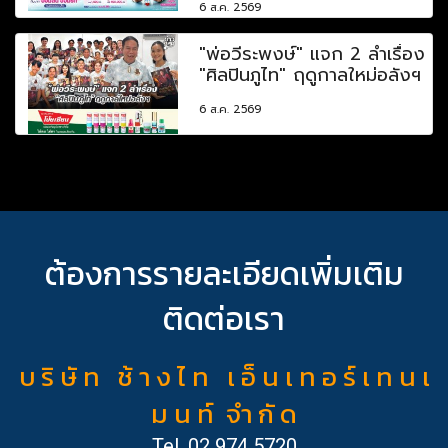
6 ส.ค. 2569
"พ่อวีระพงษ์" แจก 2 ลำเรื่อง
"ศิลปินภูไท" ฤดูกาลใหม่อลังฯ
6 ส.ค. 2569
ต้องการรายละเอียดเพิ่มเติม
ติดต่อเรา
บ ริ ษั ท ช้ า ง ไ ท เ อ็ น เ ท อ ร์ เ ท น เ
ม น ท์ จำ กั ด
Tel.
02 974 5720