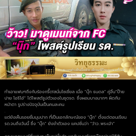
ทำเอาแฟนๆถึงกับร้องกรี๊ด!สนั่นโซเชี่ยล เมื่อ “นุ๊ก ธนดล” คู่จิ้น”ป๊าย
ปาย โอริโอ้” ได้โพสต์รูปตัวเองในชุดรด. ซึ่งผอมบางมากๆ ผิดกับ
หน้าตา รูปร่างปัจจุบันเป็นคนละคน
.
แต่ยังเห็นรอยยิ้มมุมปาก ที่เป็นเอกลักษณ์ของ “นุ๊ก” ตั้งแต่ตอนเรียน
รด.จนถึงวันนี้ ซึ่ง “นุ๊ก” ยังขำตัวเอง แคปชั่นว่า “ว้าว..พระเจ้า”
.