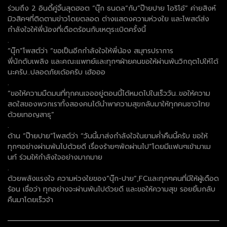
ร่วมถึง 2 อินดี้คู่จิ้นสุดฮอต “นุ๊ก ธนดล”กับ”ป๊ายปาย โอริโอ้” ค่ายสิงห์
มิวสิคฯที่ติดตามข่าวโดยตลอด ต่างแสดงความห่วงใย และโพสต์ส่ง
กำลังใจให้พี่น้องที่เดือดร้อนกับเหตุระเบิดครั้งนี้
.
“นุ๊ก”โพสต์ว่า “ขอเป็นอีกกำลังใจให้พี่น้อง สมุทรปราการ
พี่นักดับเพลิง และคณะแพทย์และทุกๆฝ่ายคนขอให้ผ่านพ้นวิกฤตไปให้ได้
นะครับ..ปลอดภัยเด้อครับ เฮ้อออ
.
“ขอให้ความมืดมนที่ทุกคนเจออยู่ตอนนี้ได้หมดไปในเร็ววัน..ขอให้ความ
สดใสของพวกเราทั้งสองคนได้นำพาความสุขกลับมาให้ทุกคนชาวไทย
ด้วยเทอญสาธุ”
.
ด้าน “ป๊ายปาย”โพสต์ว่า “วันนี้มาส่งกำลังใจในยามค่ำคืนนี้ครับ ขอให้
ทุกๆอย่างผ่านพ้นไปด้วยดี เรื่องร้ายๆพัดผ่านไป”โดยมีแฟนๆเข้ามาเม
นท์ ร่วมให้กำลังใจอย่างมากมาย
.
ด้วยพลังแรงใจ ความห่วงใยของ”นุ๊ก-ปาย”,FCและทุกๆคนที่มีให้ผู้เดือด
ร้อน เชื่อว่า ทุกอย่างจะผ่านพ้นไปด้วยดี และขอให้ความสุข รอยยิ้มกลับ
คืนมาโดยเร็วจ้า