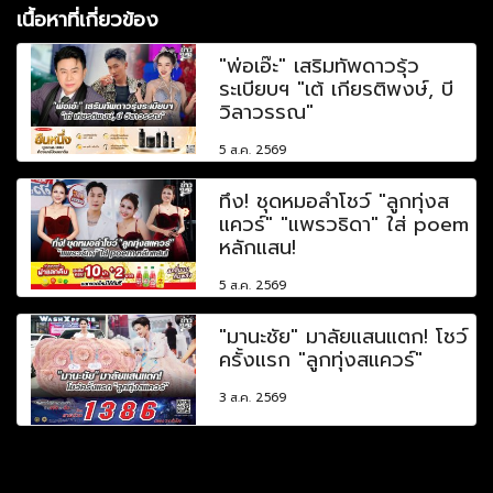
เนื้อหาที่เกี่ยวข้อง
"พ่อเอ๊ะ" เสริมทัพดาวรุ้ว
ระเบียบฯ "เต้ เกียรติพงษ์, บี
วิลาวรรณ"
5 ส.ค. 2569
ทึ่ง! ชุดหมอลำโชว์ "ลูกทุ่งส
แควร์" "แพรวธิดา" ใส่ poem
หลักแสน!
5 ส.ค. 2569
"มานะชัย" มาลัยแสนแตก! โชว์
ครั้งแรก "ลูกทุ่งสแควร์"
3 ส.ค. 2569