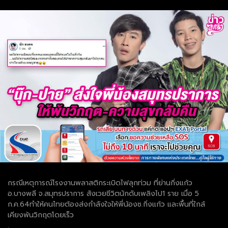
กรณีเหตุการณ์โรงงานพลาสติกระเบิดไฟลุกท่วม ที่ย่านกิ่งแก้ว
อ.บางพลี จ.สมุทรปราการ สังเวยชีวิตนักดับเพลิงไป1 ราย เมื่อ 5
ก.ค.64ทำให้คนไทยต้องส่งกำลังใจให้พี่น้องซ.กิ่งแก้ว และพื้นที่ใกล้
เคียงพ้นวิกฤตโดยเร็ว
.