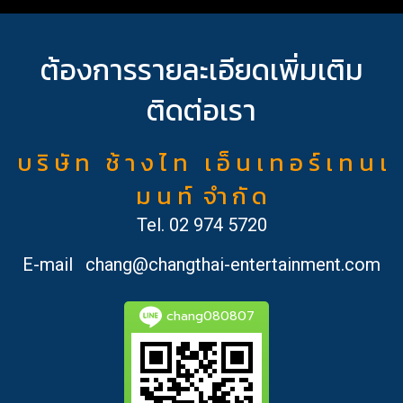
ต้องการรายละเอียดเพิ่มเติม
ติดต่อเรา
บ ริ ษั ท ช้ า ง ไ ท เ อ็ น เ ท อ ร์ เ ท น เ
ม น ท์ จำ กั ด
Tel.
02 974 5720
E-mail
chang@changthai-entertainment.com
chang080807