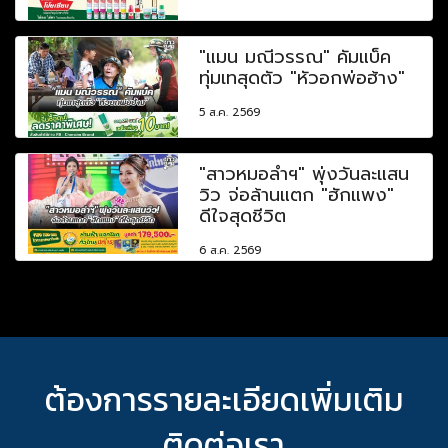
"แมน มณีวรรณ" คัมแบ็ค
ทุ่มเทสุดตัว "หัวอกพ่อฮ้าง"
5 ส.ค. 2569
"สาวหมอลำฯ" พุ่งวันละแสน
วิว จ่อล้านแตก "ฮักแพง"
ดีใจสุดชีวิต
6 ส.ค. 2569
ต้องการรายละเอียดเพิ่มเติม
ติดต่อเรา