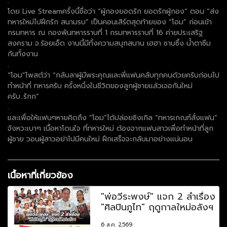
.
โดย Live Streamครั้งนี้ชื่อว่า “ผู้กองยอดรัก ยอดรักผู้กอง” ตอน “ส่ง
ทหารใหม่ไปฝึกรัก สนามรบ” เป็นคอนเสิร์ตสุดท้ายของ “โอม” ก่อนเข้า
กรมทหาร ณ กองพันทหารราบที่ 1 กรมทหารราบที่ 16 ค่ายประเสริฐ
สงคราม จ.ร้อยเอ็ด งานนี้มีทั้งความสนุกสนาน เฮฮา ซาบซึ้ง น้ำตาซึม
กันทั้งงาน
.
“โอม”โพสต์ว่า “กลับลาผู้มีพระคุณและพี่แฟนคลับทุกคนด้วยครับก่อนไป
ทำหน้าที่ ทหารครับ ครั้งหนึ่งในชีวิตของลูกผู้ชายแล้วเจอกันใหม่
ครับ..รักก”
.
และเพื่อให้แฟนๆหายคิดถึง “โอม”ได้ปล่อยซิงเกิล “ทหารเกณฑ์สั่งแฟน”
จังหวะเบาๆ เนื้อหาโดนใจ ที่ทหารใหม่ ต้องจากแฟนสาวเพื่อทำหน้าที่ลูก
ผู้ชาย วอนผู้สาวอย่าไปมีคนใหม่ ฝึกเสร็จจะกลับมาอย่างแน่นอน
เนื้อหาที่เกี่ยวข้อง
"พ่อวีระพงษ์" แจก 2 ลำเรื่อง
"ศิลปินภูไท" ฤดูกาลใหม่อลังฯ
6 ส.ค. 2569