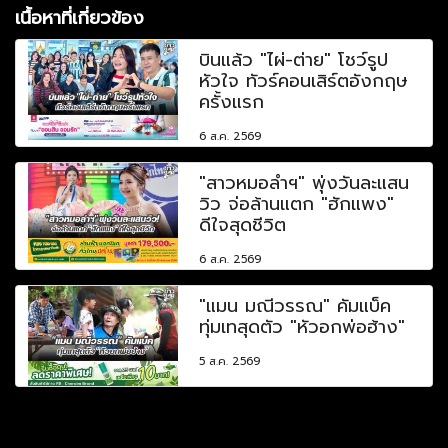
เนื้อหาที่เกี่ยวข้อง
บินแล้ว "ไผ่-ต่าย" โชว์รูป
หัวใจ ทัวร์คอนเสิร์ตอังกฤษ
ครั้งแรก
6 ส.ค. 2569
"สาวหมอลำฯ" พุ่งวันละแสน
วิว จ่อล้านแตก "ฮักแพง"
ดีใจสุดชีวิต
6 ส.ค. 2569
"แมน มณีวรรณ" คัมแบ็ค
ทุ่มเทสุดตัว "หัวอกพ่อฮ้าง"
5 ส.ค. 2569