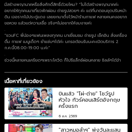
มีสร้างพญานาคหรือสิ่งศักดิ์สิทธิ์ด้วยไหม? “ไม่ได้สร้างพญานาคค่ะ
อยากให้ทุกคนมาเที่ยวพักผ่อน ถ่ายรูปสวยๆ ค่ะ แต่ที่นาตอนขุดปรับหน้า
ดิน เจอรากไม้ประดู่แดง เลยยกมาตั้งไว้หน้าร้านกาแฟ หลายคนคงอยาก
ขอหวย แล้วแต่ความเชื่อ จริงๆไม่อยากให้งมงายค่ะ
.
“ชวนFC พี่น้องๆแฟนเพลงทุกคน มาเยี่ยมชม ถ่ายรูป เช็คอิน สั่งเครื่อง
ดื่ม กาแฟ เมนูเด็ดๆ ยำแซ่บๆได้ค่ะ นกรอต้อนรับนะคะเปิดบริการ 2
ก.ค.นี้08.00-19.00 น.ค่ะ”
.
ช่วงนี้หลายคนเครียดๆเพราะโควิด ก็ไปรีแล็กซ์ผ่อนคลาย ชิลล์ๆได้จ้า
เนื้อหาที่เกี่ยวข้อง
บินแล้ว "ไผ่-ต่าย" โชว์รูป
หัวใจ ทัวร์คอนเสิร์ตอังกฤษ
ครั้งแรก
6 ส.ค. 2569
"สาวหมอลำฯ" พุ่งวันละแสน