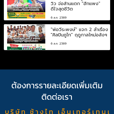
วิว จ่อล้านแตก "ฮักแพง"
ดีใจสุดชีวิต
6 ส.ค. 2569
"พ่อวีระพงษ์" แจก 2 ลำเรื่อง
"ศิลปินภูไท" ฤดูกาลใหม่อลังฯ
6 ส.ค. 2569
ต้องการรายละเอียดเพิ่มเติม
ติดต่อเรา
บ ริ ษั ท ช้ า ง ไ ท เ อ็ น เ ท อ ร์ เ ท น เ