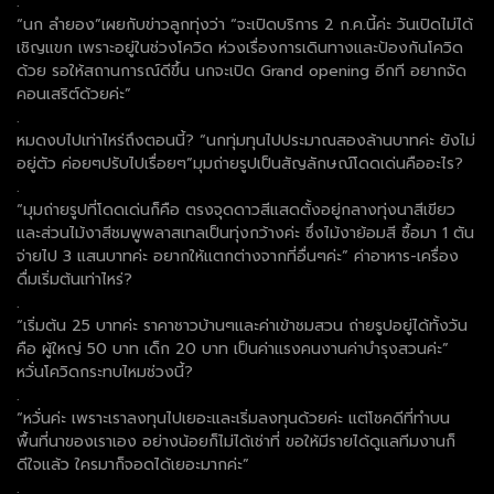
.
“นก ลำยอง”เผยกับข่าวลูกทุ่งว่า “จะเปิดบริการ 2 ก.ค.นี้ค่ะ วันเปิดไม่ได้
เชิญแขก เพราะอยู่ในช่วงโควิด ห่วงเรื่องการเดินทางและป้องกันโควิด
ด้วย รอให้สถานการณ์ดีขึ้น นกจะเปิด Grand opening อีกที อยากจัด
คอนเสริต์ด้วยค่ะ”
.
หมดงบไปเท่าไหร่ถึงตอนนี้? “นกทุ่มทุนไปประมาณสองล้านบาทค่ะ ยังไม่
อยู่ตัว ค่อยๆปรับไปเรื่อยๆ”มุมถ่ายรูปเป็นสัญลักษณ์โดดเด่นคืออะไร?
.
“มุมถ่ายรูปที่โดดเด่นก็คือ ตรงจุดดาวสีแสดตั้งอยู่กลางทุ่งนาสีเขียว
และส่วนไม้งาสีชมพูพลาสเทลเป็นทุ่งกว้างค่ะ ซึ่งไม้งาย้อมสี ซื้อมา 1 ตัน
จ่ายไป 3 แสนบาทค่ะ อยากให้แตกต่างจากที่อื่นๆค่ะ” ค่าอาหาร-เครื่อง
ดื่มเริ่มต้นเท่าไหร่?
.
“เริ่มต้น 25 บาทค่ะ ราคาชาวบ้านๆและค่าเข้าชมสวน ถ่ายรูปอยู่ได้ทั้งวัน
คือ ผู้ใหญ่ 50 บาท เด็ก 20 บาท เป็นค่าแรงคนงานค่าบำรุงสวนค่ะ”
หวั่นโควิดกระทบไหมช่วงนี้?
.
“หวั่นค่ะ เพราะเราลงทุนไปเยอะและเริ่มลงทุนด้วยค่ะ แต่โชคดีที่ทำบน
พื้นที่นาของเราเอง อย่างน้อยก็ไม่ได้เช่าที่ ขอให้มีรายได้ดูแลทีมงานก็
ดีใจแล้ว ใครมาก็จอดได้เยอะมากค่ะ”
.