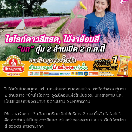
ไม่ได้ทำเล่นๆสนุกๆ แต่ “นก-ลำยอง หนองหินห่าว” ตั้งใจทำจริง ทุ่มทุน
2 ล้านสร้าง “บ้านไร่ไอดาว”จุดเช็คอินแห่งใหม่ของจ. มหาสารคาม และ
เป็นแห่งแรกของต.นาข่า อ.วาปีปทุม จ.มหาสารคาม
.
ใช้เวลาสร้างราว 2 เดือน เตรียมเปิดให้บริการ 2 ก.ค.นี้แล้ว ไฮไลท์เด็ด
คือ จุดถ่ายรูปเป็นรูปดาวสีแสด เด่นสง่ากลางสวน และประดับไม้งาย้อม
สี สวยตระการตามากๆ