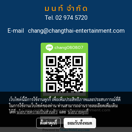
ม น ท์ จำ กั ด
Tel.
02 974 5720
E-mail
chang@changthai-entertainment.com
chang080807
เว็บไซต์นี้มีการใช้งานคุกกี้ เพื่อเพิ่มประสิทธิภาพและประสบการณ์ที่ดี
ในการใช้งานเว็บไซต์ของท่าน ท่านสามารถอ่านรายละเอียดเพิ่มเติม
Copy right by Changthai-entertainment.com
ได้ที่
นโยบายความเป็นส่วนตัว
และ
นโยบายคุกกี้
ผู้เข้าชมวันนี้
1
ตั้งค่าคุกกี้
ยอมรับทั้งหมด
Powered by
MakeWebEasy.com