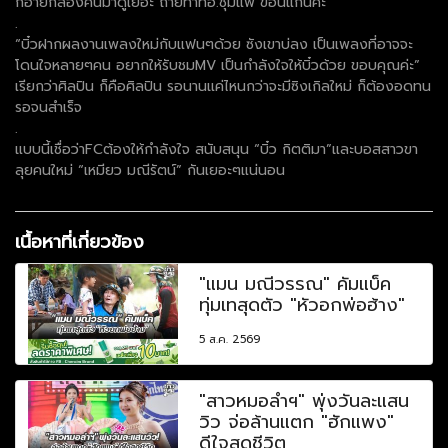
ก็อายกล้องคนมาดูเยอะ ถ่ายทำที่อ.ชุมแพ ขอนแกนค่ะ
.
“บิ๋วฝากผลงานเพลงใหม่กับแฟนๆด้วย ซังเขาบ่ลง เป็นเพลงที่อาจจะ
โดนใจหลายๆคน อยากให้รับชมMV เป็นกำลังใจให้บิ๋วด้วย ขอบคุณค่ะ”
เรียกว่าศิลปิน ก็คือศิลปิน รอนานแค่ไหนกว่าจะมีซิงเกิลใหม่ ก็ต้องอดทน
รอจนสำเร็จ
.
แบบนี้เชื่อว่าFCต้องให้กำลังใจ สนับสนุน “บิ๋ว กิตติมา”และบอสสาวขา
ลุยคนใหม่ “เหมียว มณีรัตน์” กันเยอะๆแน่นอน
เนื้อหาที่เกี่ยวข้อง
"แมน มณีวรรณ" คัมแบ็ค
ทุ่มเทสุดตัว "หัวอกพ่อฮ้าง"
5 ส.ค. 2569
"สาวหมอลำฯ" พุ่งวันละแสน
วิว จ่อล้านแตก "ฮักแพง"
ดีใจสุดชีวิต