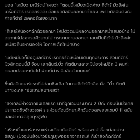
บอส “เหมียว มณีรัตน์”เผยว่า “ตอนนี้เหมียวเปิดค่าย กีต้าร์ มิวสิคใน
เครือกีต้าร์ เรคคอร์ดค่ะ คือแยกศิลปินออกมาทำเอง เพราะศิลปินดังใน
ค่ายกีต้าร์ เรคคอร์ดเยอะมาก
.
“ก็เลยให้น้องๆฉีกตัวออกมา ให้มีตัวตนมีผลงานออกมาสม่ำเสมอบ้าง ไม่
อยากให้น้องๆรอคิวนานไป กระจายงานออกมา เลยเป็นกีต้าร์ มิวสิคค่ะ
เหมียวก็บริหารเองให้ โอกาสเด็กใหม่ๆบ้าง
.
“แต่เหมียวก็ยังดูแลกีต้าร์ เรคคอร์ดเหมือนเดิมทุกประการ ส่วนกีต้าร์
มิวสิคตอนนี้มี จ๊อบ เสกสันต์,บิ๋ว กิตติมาและจะมีน้องใหม่อีก 3 คนค่ะ
ทยอยปล่อยๆกันไป ฝากกีต้าร์ มิวสิคด้วยนะคะ”
.
ซึ่งศิลปินเบอร์แรกที่ปล่อยซิงเกิล ในนามกีต้าร์มิวสิค คือ “บิ๋ว กิตติ
มา”ซิงเกิล “ซังเขาบ่ลง”เผยว่า
.
“ซิงเกิลนี้ห่างจากซิงเกิลแรก นาทีฉุกเฉินประมาณ 2 ปีค่ะ ก่อนนั้นบิ๋วเคย
ประกวดชิงช้าสวรรค์ ร.ร.ห้วยต้อนวิทยา,ศึกวันดวลเพลงแชมป์ 11 สมัย
และประกวดลูกทุ่งสู้ฟัด
.
“จริงๆบิ๋วเคยร้องรถแห่วงเดียวกับเบียร์ พร้อมพงษ์ ชื่อหย่องบ่าง
ชัยภูมิ (ปัจจุบันยังบ่าวชัยภูมิ)พอออกจากรถแห่ ก็เข้าสังกัดกีต้าร์