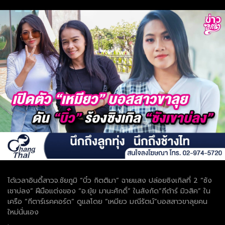
ได้เวลาอินดี้สาวจ.ชัยภูมิ “บิ๋ว กิตติมา” ฉายแสง ปล่อยซิงเกิลที่ 2 “ซัง
เชาบ่ลง” ฝีมือแต่งของ “อ.ยุ้ย มานะศักดิ์” ในสังกัด”กีต้าร์ มิวสิค” ใน
เครือ “กีตาร์เรคคอร์ด” ดูแลโดย “เหมียว มณีรัตน์”บอสสาวขาลุยคน
ใหม่นั่นเอง
.