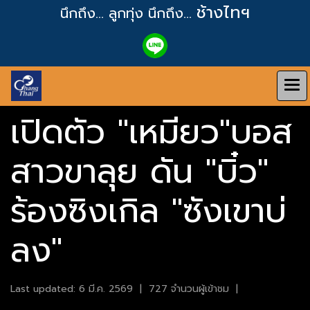
ช้างไทฯ
นึกถึง... ลูกทุ่ง
นึกถึง...
เปิดตัว "เหมียว"บอส
สาวขาลุย ดัน "บิ๋ว"
ร้องซิงเกิล "ซังเขาบ่
ลง"
Last updated: 6 มี.ค. 2569
|
727 จำนวนผู้เข้าชม
|