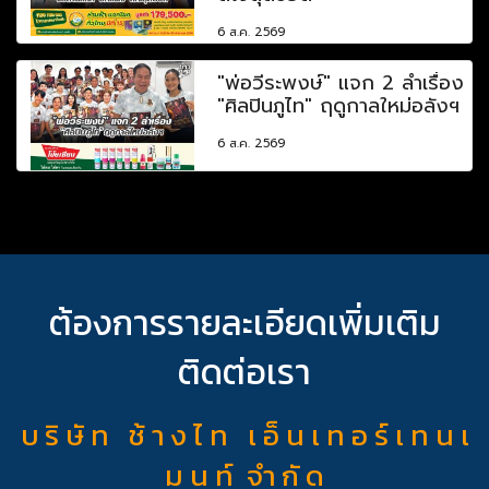
6 ส.ค. 2569
"พ่อวีระพงษ์" แจก 2 ลำเรื่อง
"ศิลปินภูไท" ฤดูกาลใหม่อลังฯ
6 ส.ค. 2569
ต้องการรายละเอียดเพิ่มเติม
ติดต่อเรา
บ ริ ษั ท ช้ า ง ไ ท เ อ็ น เ ท อ ร์ เ ท น เ
ม น ท์ จำ กั ด