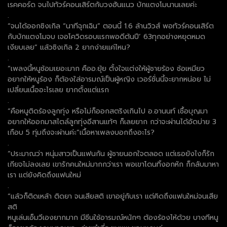
เรคคอร์ด จนไปทัวร์คอนเสิร์ตกับวงฮันแนว บักแตงโมนานเลยค่ะ
.
“จนได้ออกซิงเกิล “นาทีฉุกเฉิน” ตอนนี้ 1.6 ล้านวิวส์ พอทัวร์คอนเสิร์ต
กับบักแตงโมจบ เจอโควิดรอบแรกพอดีต้นปี’ 63ทุกอย่างหยุดหมด
เงียบเลย” แล้วซิงเกิล 2 ยากง่ายแค่ไหน?
.
“เพลงนี้หนูซ้อมเยอะมาก คืออ.ยุ้ย ตั้งใจแต่งให้ผู้ชายร้อง ซ้อเหมียว
อยากให้หนูร้อง ก็ต้องใส่อารมณ์เป็นผู้หญิง เวอร์ชั่นนี้จะยากหน่อย ไม่
เปลี่ยนเนื้ออะไรเลย ยากตั้งแต่แรก
.
“คือหนูติดร้องลูกทุ่ง หรือไม่ก็ออกสตริงเกินไป อ.อานนท์ เชื้อบุญมา
อยากให้ออกมาสไตล์ลูกทุ่งอีสานแท้ๆ ก็เลยยาก กว่าจะผ่านได้อัดบ่าย 3
เกือบ 5 ทุ่มถึงจะผ่านค่ะ”เนื้อหาเพลงบอกถึงอะไร?
.
“ประมาณว่า หนุ่มสาวเป็นแฟนกัน ผู้ชายนอกใจตลอด แต่เธอยังไงก็รัก
เกียจไม่ลงเลย เขารักคนใหม่มากกว่าเรา พอเขาโดนทิ้งอกหัก ก็กลับมาหา
เรา แต่ยังคิดถึงแฟนใหม่
.
“แล้วก็ติดเหล้า ติดยา จนเสียสติ เขาอยู่กับเรา แต่คิดถึงแฟนใหม่จนเสีย
สติ
หนูเล่นเอ็มวีเองยากมาก มีซีนใช้อารมณ์หนักๆ ต้องร้องไห้ด้วย บางทีหนู