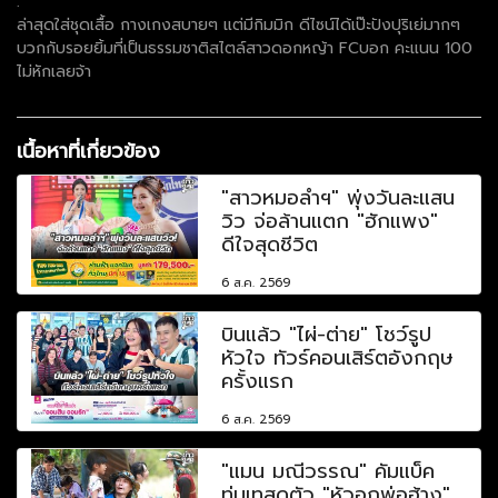
.
ล่าสุดใส่ชุดเสื้อ กางเกงสบายๆ แต่มีกิมมิก ดีไซน์ได้เป๊ะปังปุริเย่มากๆ
บวกกับรอยยิ้มที่เป็นธรรมชาติสไตล์สาวดอกหญ้า FCบอก คะแนน 100
ไม่หักเลยจ้า
เนื้อหาที่เกี่ยวข้อง
"สาวหมอลำฯ" พุ่งวันละแสน
วิว จ่อล้านแตก "ฮักแพง"
ดีใจสุดชีวิต
6 ส.ค. 2569
บินแล้ว "ไผ่-ต่าย" โชว์รูป
หัวใจ ทัวร์คอนเสิร์ตอังกฤษ
ครั้งแรก
6 ส.ค. 2569
"แมน มณีวรรณ" คัมแบ็ค
ทุ่มเทสุดตัว "หัวอกพ่อฮ้าง"