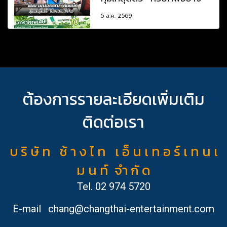
5 ส.ค. 2569
ต้องการรายละเอียดเพิ่มเติม
ติดต่อเรา
บ ริ ษั ท ช้ า ง ไ ท เ อ็ น เ ท อ ร์ เ ท น เ
ม น ท์ จำ กั ด
Tel.
02 974 5720
E-mail
chang@changthai-entertainment.com