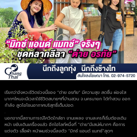
เรียกว่าจังหวะชีวิตช่วงนี้ของ “ต่าย อรทัย” มีความสุข สดชื่น ผ่องใส
มากๆไหนจะมีเวลาใช้ชีวิตสบายๆที่บ้านสวน จ.นครนายก ได้ทำสวน ออก
กำลัง สูดโอโซนอากาศบริสุทธิ์เต็มปอด
.
นอกจากนี้สถานการณ์โควิดใกล้ซา งานเพลง งานละครก็เริ่มต้องเดิน
หน้า ขยับเดินเครื่องแล้ว อีกไฮไลท์หนึ่งที่ “ต่าย”มีเสน่ห์มากๆ คือการ
แต่งตัว เสื้อผ้า หน้าผมช่วงนี้ลงตัว “มิกซ์ แอนด์ แมทช์”สุดๆ