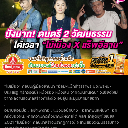
“ไม้เมือง” ศิลปินคู่เมืองล้านนา “อ้อม-แม็กซ์”(ธีราพร บุญพรหม-
ประเสริฐ ศรีกิจรัตน์) หนึ่งร้อง หนึ่งเล่น จากถนนคนเดิน” จ.เชียงใหม่
จากผลงานซิงเกิลสร้างกำลังใจ อบอุ่น ละมุนมากมายอาทิ
.
อย่าปล่อยมือ , อย่าเพิ่งท้อ , แมงปอปีกบาง , อยากพับแผ่นฟ้า, อีก
ครึ่งของฝัน, หากความคิดถึงฆ่าคนให้ตายได้ ฯลฯ ล่าสุดยุคโซเชี่ยล
2021 “ไม้เมือง” กลับมาสร้างปรากฏการณ์ ผสานสองวัฒนธรรมทาง