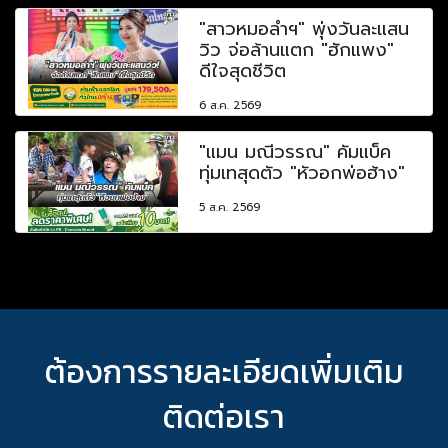
"สาวหมอลำฯ" พุ่งวันละแสน
วิว จ่อล้านแตก "ฮักแพง"
ดีใจสุดชีวิต
6 ส.ค. 2569
"แมน มณีวรรณ" คัมแบ็ค
ทุ่มเทสุดตัว "หัวอกพ่อฮ้าง"
5 ส.ค. 2569
ต้องการรายละเอียดเพิ่มเติม
ติดต่อเรา