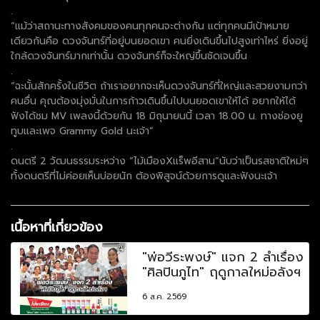
.
“แม้ว่าสถานะทางสังคมของคนทุกคนจะต่างกัน แต่ทุกคนมีเป้าหมาย
เดียวกันคือ ดวงจันทร์ที่อยู่บนยอดเขา คนยิ่งเดินขึ้นไปสูงเท่าไหร่ ยิ่งอยู่
ใกล้ดวงจันทร์มากเท่านั้น ดวงจันทร์ก็จะใหญ่ขึ้นชัดเจนขึ้น
.
“ฉะนั้นสักครั้งในชีวิต ถ้าเราอยากจะเห็นดวงจันทร์ที่ใหญ่และสวยงามกว่า
คนอื่น คุณต้องมุ่งมั่นในการก้าวเดินขึ้นไปบนยอดเขาให้ได้ อยากให้ได้
ฟังได้ชม MV เพลงนี้ด้วยกัน 18 มิถุนายนนี้ เวลา 18.00 น. ทางช่องยู
ทูบและเพจ Grammy Gold นะเจ้า”
.
ดนตรี 2 วัฒนธรรมระหว่าง “ไม้เมืองXแร็พอีสาน”นับว่าเป็นรสชาติใหม่ๆ
ทั้งดนตรีที่ไม่ค่อยเห็นบ่อยนัก ต้องพิสูจน์ด้วยการดูและฟังนะเจ้า
เนื้อหาที่เกี่ยวข้อง
"พ่อวีระพงษ์" แจก 2 ลำเรื่อง
"ศิลปินภูไท" ฤดูกาลใหม่อลังฯ
6 ส.ค. 2569