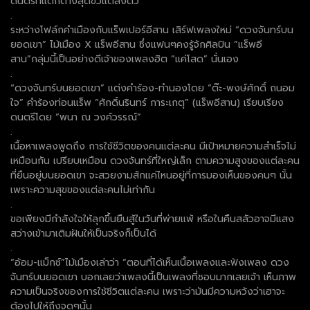
ดนตรีที่แตกต่างสุดขั้วแต่ลงตัว
.
ระหว่างโฟล์กคำเมืองกับแร็พเปอร์อีสาน เสิร์ฟเพลงใหม่ “ดวงจันทร์บน
ยอดเขา” ไม้เมือง X แร็พอีสาน ซึ่งแฟนๆคงรู้จักศิลปิน “แร็พอี
สาน”กลุ่มนี้เป็นอย่างดีเจ้าของเพลงฮิต “แค่โสด” นั่นเอง
.
“ดวงจันทร์บนยอดเขา” แต่งคำร้อง-ทำนองโดย “ต๊ะ-พงษ์ศักดิ์ ถนอม
ใจ” คำร้องท่อนแร็พ “ศักดิ์นรินทร์ การะเกตุ” (แร็พอีสาน) เรียบเรียง
ดนตรีโดย “พนา ณ วงค์วรรณ์”
.
เนื้อหาเพลงพูดถึง การใช้ชีวิตของคนแต่ละคน มีเป้าหมายความสำเร็จไม่
เหมือนกัน เปรียบเหมือน ดวงจันทร์ที่ใหญ่เล็ก ตามความสูงของแต่ละคน
ที่ยืนอยู่บนยอดเขา จะสวยงามสักแค่ไหนอยู่ที่การมองเห็นของคนๆ นั้น
เพราะความสุขของแต่ละคนไม่เท่ากัน
.
ขอเพียงมีกำลังใจให้ลุกขึ้นยืนสู้ในวันที่พ่ายแพ้ หรือในคืนสลัวอาจมีแสง
สว่างเข้ามาเติมฝันให้เป็นจริงก็เป็นได้
.
“อ้อม-แม็กซ์”ไม้เมืองเล่าว่า “ตอนที่ได้เห็นเนื้อเพลงและฟังเพลง ดวง
จันทร์บนยอดเขา บอกเลยว่าเพลงนี้เป็นเพลงที่ชอบมากเลยเจ้า เห็นภาพ
ความเป็นจริงของการใช้ชีวิตแต่ละคน เพราะว่ามันมีความหวังว่าเฮาจะ
ต้องไปให้ถึงจุดๆนั้น