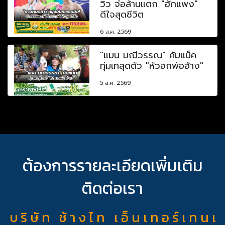
วิว จ่อล้านแตก "ฮักแพง"
ดีใจสุดชีวิต
6 ส.ค. 2569
"แมน มณีวรรณ" คัมแบ็ค
ทุ่มเทสุดตัว "หัวอกพ่อฮ้าง"
5 ส.ค. 2569
ต้องการรายละเอียดเพิ่มเติม
ติดต่อเรา
บ ริ ษั ท ช้ า ง ไ ท เ อ็ น เ ท อ ร์ เ ท น เ