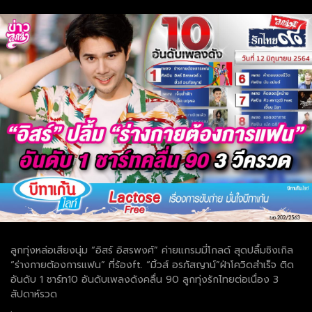
ลูกทุ่งหล่อเสียงนุ่ม “อิสร์ อิสรพงศ์” ค่ายแกรมมี่โกลด์ สุดปลื้มซิงเกิล
“ร่างกายต้องการแฟน” ที่ร้องft. “มิ้วส์ อรภัสญาน์”ฝ่าโควิดสำเร็จ ติด
อันดับ 1 ชาร์ท10 อันดับเพลงดังคลื่น 90 ลูกทุ่งรักไทยต่อเนื่อง 3
สัปดาห์รวด
.