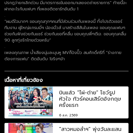
ปรกฎว่ายกเลิกด่วน มีมาตรการเข้มออกมาเลยงดถ่ายรายการ” ท้ายนี้จะ
ฝากอะไรกับแฟนๆ ที่เพลงติดชาร์ทอันดับ 1
.
“ผมดีใจมากๆ ขอบคุณทุกๆคนที่มีส่วนร่วมกับเพลงนี้ ทั้งโปรดิวเซอร์
ทีมงาน ผู้ใหญ่แกรมมี่ฯ น้องมิ้วส์ มาสร้างสีสันในเพลง ขอบคุณแฟนๆ
ช่วยกันฟังช่วยกันแชร์ ช่วยกันขอที่คลื่น ขอบคุณพี่ๆดีเจ. ขอบคุณคลื่น
90 ลูกทุ่งรักไทยด้วยครับ”
.
เพลงคุณภาพ น้ำเสียงนุ่มละมุนหู MVก็ปังปั๊ว สมศักดิ์ศรีที่ “ร่างกาย
ต้องการแฟน” ติดอันดับ 1จริงๆจ้า
เนื้อหาที่เกี่ยวข้อง
บินแล้ว "ไผ่-ต่าย" โชว์รูป
หัวใจ ทัวร์คอนเสิร์ตอังกฤษ
ครั้งแรก
6 ส.ค. 2569
"สาวหมอลำฯ" พุ่งวันละแสน