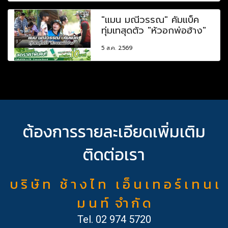
"แมน มณีวรรณ" คัมแบ็ค
ทุ่มเทสุดตัว "หัวอกพ่อฮ้าง"
5 ส.ค. 2569
ต้องการรายละเอียดเพิ่มเติม
ติดต่อเรา
บ ริ ษั ท ช้ า ง ไ ท เ อ็ น เ ท อ ร์ เ ท น เ
ม น ท์ จำ กั ด
Tel.
02 974 5720