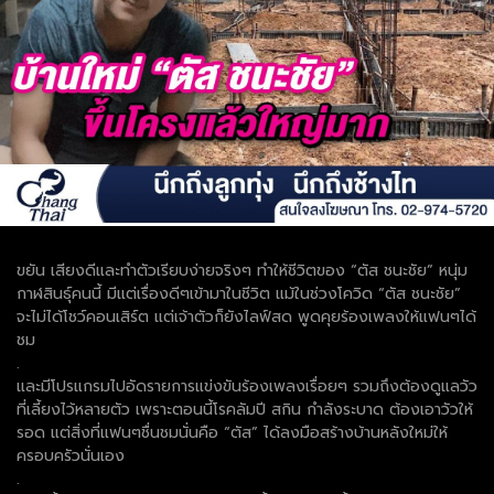
ขยัน เสียงดีและทำตัวเรียบง่ายจริงๆ ทำให้ชีวิตของ “ตัส ชนะชัย” หนุ่ม
กาฬสินธุ์คนนี้ มีแต่เรื่องดีๆเข้ามาในชีวิต แม้ในช่วงโควิด “ตัส ชนะชัย”
จะไม่ได้โชว์คอนเสิร์ต แต่เจ้าตัวก็ยังไลฟ์สด พูดคุยร้องเพลงให้แฟนๆได้
ชม
.
และมีโปรแกรมไปอัดรายการแข่งขันร้องเพลงเรื่อยๆ รวมถึงต้องดูแลวัว
ที่เลี้ยงไว้หลายตัว เพราะตอนนี้โรคลัมปี สกิน กำลังระบาด ต้องเอาวัวให้
รอด แต่สิ่งที่แฟนๆชื่นชมนั่นคือ “ตัส” ได้ลงมือสร้างบ้านหลังใหม่ให้
ครอบครัวนั่นเอง
.