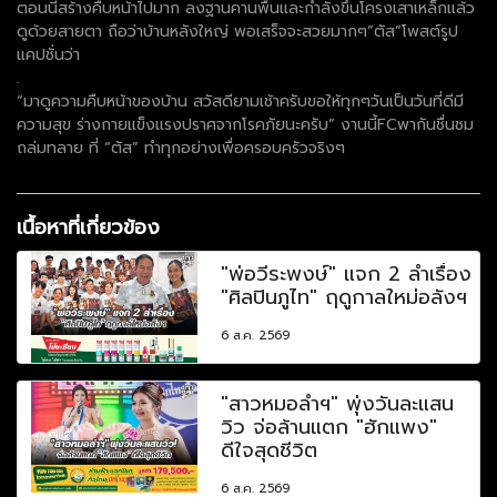
ตอนนี้สร้างคืบหน้าไปมาก ลงฐานคานพื้นและกำลังขึ้นโครงเสาเหล็กแล้ว
ดูด้วยสายตา ถือว่าบ้านหลังใหญ่ พอเสร็จจะสวยมากๆ”ตัส”โพสต์รูป
แคปชั่นว่า
.
“มาดูความคืบหน้าของบ้าน สวัสดียามเช้าครับขอให้ทุกๆวันเป็นวันที่ดีมี
ความสุข ร่างกายแข็งแรงปราศจากโรคภัยนะครับ” งานนี้FCพากันชื่นชม
ถล่มทลาย ที่ “ตัส” ทำทุกอย่างเพื่อครอบครัวจริงๆ
เนื้อหาที่เกี่ยวข้อง
"พ่อวีระพงษ์" แจก 2 ลำเรื่อง
"ศิลปินภูไท" ฤดูกาลใหม่อลังฯ
6 ส.ค. 2569
"สาวหมอลำฯ" พุ่งวันละแสน
วิว จ่อล้านแตก "ฮักแพง"
ดีใจสุดชีวิต
6 ส.ค. 2569