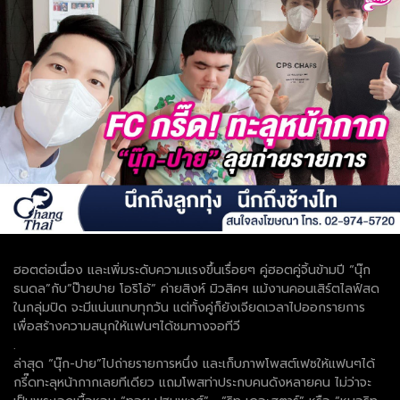
ฮอตต่อเนื่อง และเพิ่มระดับความแรงขึ้นเรื่อยๆ คู่ฮอตคู่จิ้นข้ามปี “นุ๊ก
ธนดล”กับ”ป๊ายปาย โอริโอ้” ค่ายสิงห์ มิวสิคฯ แม้งานคอนเสิร์ตไลฟ์สด
ในกลุ่มปิด จะมีแน่นแทบทุกวัน แต่ทั้งคู่ก็ยังเจียดเวลาไปออกรายการ
เพื่อสร้างความสนุกให้แฟนๆได้ชมทางจอทีวี
.
ล่าสุด “นุ๊ก-ปาย”ไปถ่ายรายการหนึ่ง และเก็บภาพโพสต์เฟซให้แฟนๆได้
กรี๊ดทะลุหน้ากากเลยทีเดียว แถมโพสท่าประกบคนดังหลายคน ไม่ว่าจะ