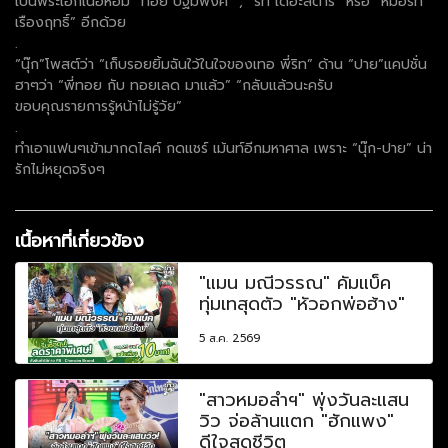
เป็นพระเอกเนื้อหอม “ทอย ปฐมพงศ์” , “ริท เดอะสตาร์” หรือ “หมอริท
เรืองฤทธิ์” อีกด้วย
.
“นุ๊ก”โพสต์ว่า “เก็บรอยยิ้มฉันใว้ในใจของเทอ พี่ริท” ด้าน “ปาย”แคปชั่น
ฮาๆว่า “พี่ทอย กับ ทอยเลด มาแล้ว” “กลับแล้วนะครับ
ขอบคุณรายการรู้หน้าไม่รู้วัย”
.
ทำเอาแฟนๆเข้ามากดไลค์ กดแชร์ เม้นท์อีกมหาศาล เพราะ “นุ๊ก-ปาย” น่า
รักไม่หยุดจริงๆ
เนื้อหาที่เกี่ยวข้อง
"แมน มณีวรรณ" คัมแบ็ค
ทุ่มเทสุดตัว "หัวอกพ่อฮ้าง"
5 ส.ค. 2569
"สาวหมอลำฯ" พุ่งวันละแสน
วิว จ่อล้านแตก "ฮักแพง"
ดีใจสุดชีวิต