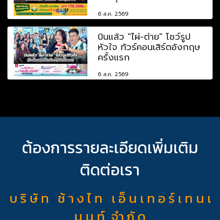
6 ส.ค. 2569
บินแล้ว "ไผ่-ต่าย" โชว์รูป
หัวใจ ทัวร์คอนเสิร์ตอังกฤษ
ครั้งแรก
6 ส.ค. 2569
ต้องการรายละเอียดเพิ่มเติม
ติดต่อเรา
บ ริ ษั ท ช้ า ง ไ ท เ อ็ น เ ท อ ร์ เ ท น เ
ม น ท์ จำ กั ด