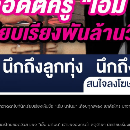
พุ่ง กวาดตาไปที่นักเรียบเรียงเห็นชื่อ “เอ็ม นาโนน” เกือบทุกเพลง เขาคือใคร ม
ียงดนตรีโกยยอดวิวส์ ของ “เอ็ม นาโนน” เจ้าของมังกรดำ สตูดิโอฯ นักเรียบเรียง