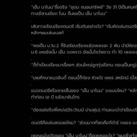
.
“เอ็ม นาโนน”ชื่อจริง “อุดม ถนอมทรัพย์” วัย 31 ปีเป็นคนศรี
ทางอีสานเรียก โนน ก็เลยเป็น เอ็ม นาโนน”
.
เส้นทางเรียบเรียงดนตรี เริ่มต้นอย่างไร? “เริ่มหัดเล่นดนต
หลักๆผมเล่นเบสท์
.
“พอเป็น ม.1ม.2 ก็รับเรียบเรียงแล้วเพลงละ 2 พัน น้ามีห้
ม.6 เคยอัลบั้ม เอ็ม วงพราว อัลบั้มโชว์พราว ทำ 10 เพลง
.
“ก็ทำเรียบเรียงมาเรื่อยๆ ส่วนใหญ่ลูกทุ่งอีสาน ตอนเป็นคร
.
“เลยศึกษาแนวอินดี้ ตอนนี้ก็ก้อง ห้วยไร่ เพชร สหรัตน์ เบิ้
.
แนวดนตรีหรือลายเซ็นของ “เอ็ม นาโนน” จะแบบไหน? “หลักๆ
ทำท่อน เอ บี แล้วมาอินโทร
.
“ต้องเอ่ยถึงพี่เหน่ง(จิระวัฒน์ ปานพุ่ม) ท่านแนะนำว่าเรีย
.
ดนตรีคือเล่นสดเลยไหม? “ส่วนมากที่สดคือกีต้าร์ กลอง เบสท์
.
เพลงแจ้งเกิดของ “เอ็ม นาโนน”คือเพลงอะไร? “ผมเพิ่งทำดนตร