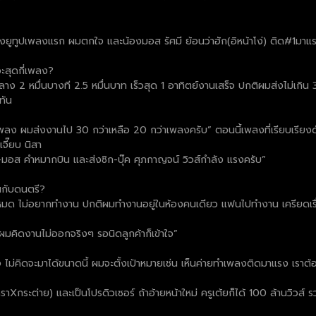
งยูทูปเพลงแรก ผมตกใจ และน้องมอส รัศมี ย้อนว่าฮัก(อิหน้าโง่) ติด#1มาแรงยูท
อะสุดกี่เพลง?
ง 2 หมื่นบางที 2.5 หมื่นบาท เร็วสุด 1 อาทิตย์งานเสร็จ ปกติผมส่งไม่เกิน 
ทัน
พลง ผมส่งงานไป 30 กว่าเหลือ 20 กว่าเพลงครับ” ตอนนี้เพลงที่เรียบเรียง
จี๊ยบ นิสา
อ-มอส คำหมากบิน และส่งซิก-บุ๊ค ศุภกาญจน์ วิวส์กำลัง แรงครับ”
านกับดนตรี?
ปหมด ไม่อยากทำงาน ปกติผมทำงานอยู่ในห้องคนเดียว แฟนไปทำงาน เครียดเรื่อ
มคิดงานไม่ออกจริงๆ รอนิดลูกค้าก็เข้าใจ”
เร็จ ไม่คิดจะมาได้ขนาดนี้ ผมจะตั้งเป้าหมายเช่น เห็นค่ายทำเพลงติดมาแรง เรา
ตหราXกระต่าย) และเป็นโปรดิวเซอร์ ถ้าอ้ายหน้าใหม่ ครูเต้ยก็ได้ 100 ล้านวิวส