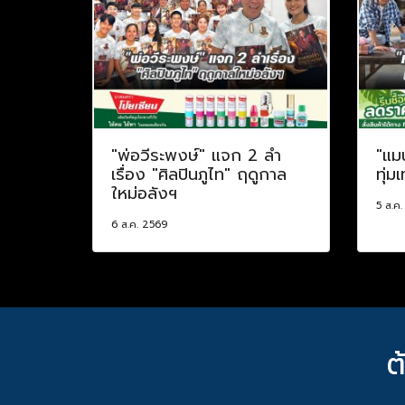
"พ่อวีระพงษ์" แจก 2 ลำ
"แม
เรื่อง "ศิลปินภูไท" ฤดูกาล
ทุ่ม
ใหม่อลังฯ
5 ส.ค
6 ส.ค. 2569
ต