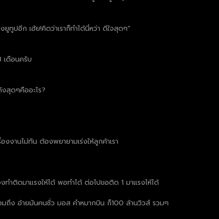
ูปอีก เฮ้ย!คิดว่าเราก็ทำได้นี่หว่า ดีใจสุดๆ”
3 เดือนครับ
ดังสุดๆคืออะไร?
งงานไม่ทัน ต้องพยายามเร่งให้ลูกค้าเรา
ต้องทำติดมาแรงให้ได้ พอทำได้ ต่อไปขอติด 1 มาแรงไห้ได้
์ รวมถึง อ้ายมันคนซั่ว มอส คำหมากบิน ก็100 ล้านวิวส์ รวมๆ