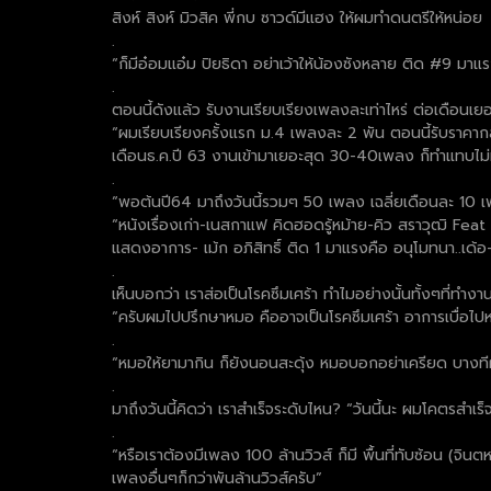
สิงห์ สิงห์ มิวสิค พี่กบ ซาวด์มีแฮง ให้ผมทำดนตรีให้หน่อย
.
“ก็มีอ๋อมแอ๋ม ปิยธิดา อย่าเว้าให้น้องซังหลาย ติด #9 มาแร
.
ตอนนี้ดังแล้ว รับงานเรียบเรียงเพลงละเท่าไหร่ ต่อเดือนเย
“ผมเรียบเรียงครั้งแรก ม.4 เพลงละ 2 พัน ตอนนี้รับราคากลา
เดือนธ.ค.ปี 63 งานเข้ามาเยอะสุด 30-40เพลง ก็ทำแทบไม่
.
“พอต้นปี64 มาถึงวันนี้รวมๆ 50 เพลง เฉลี่ยเดือนละ 10 เ
“หนังเรื่องเก่า-เนสกาแฟ คิดฮอดรู้หม้าย-คิว สราวุฒิ Feat เ
แสดงอาการ- เม้ก อภิสิทธิ์ ติด 1 มาแรงคือ อนุโมทนา..เด้
.
เห็นบอกว่า เราส่อเป็นโรคซึมเศร้า ทำไมอย่างนั้นทั้งๆที่ทำง
“ครับผมไปปรึกษาหมอ คืออาจเป็นโรคซึมเศร้า อาการเบื่อไ
.
“หมอให้ยามากิน ก็ยังนอนสะดุ้ง หมอบอกอย่าเครียด บางทีผ
.
มาถึงวันนี้คิดว่า เราสำเร็จระดับไหน? “วันนี้นะ ผมโคตรสำ
.
“หรือเราต้องมีเพลง 100 ล้านวิวส์ ก็มี พื้นที่ทับซ้อน (จิน
เพลงอื่นๆก็กว่าพันล้านวิวส์ครับ”