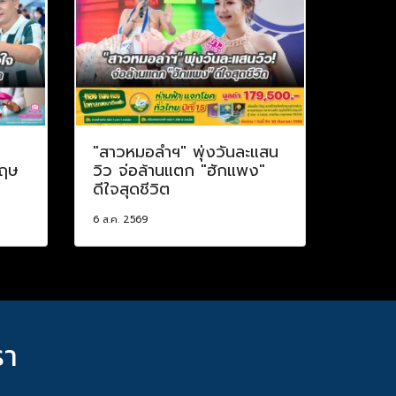
ป
"สาวหมอลำฯ" พุ่งวันละแสน
กฤษ
วิว จ่อล้านแตก "ฮักแพง"
ดีใจสุดชีวิต
6 ส.ค. 2569
รา