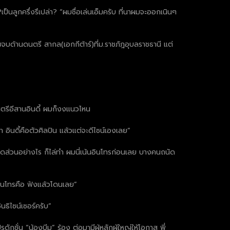
ป็นลูกครึ่งรึเปล่า? “ผมชื่อเล่นเอ็มครับ ที่นาผมจะออกเนินๆ
ผมจบด้านดนตรี สากล(เอกกีต้าร์)ที่ม.ราชภัฎอุบลราชธานี แต่
ดนตรีอีสานอินดี้ ผมก็งงแนวไหน
 อินดี้คือตัวศิลปิน แล้วแต่จะดีไซน์เองเลย”
ส่วนอย่างไร ก็ไล่ทำ ผมนี่เน้นอินโทรก่อนเลย บางคนถนัด
นอินโทรคือ ฟังแล้วโดนเลย”
นธิไซน์เซอร์ครับ”
ั่น “น้องบีม” ร้อง ต่อมามีผู้หลักผู้ใหญ่ให้โอกาส พี่