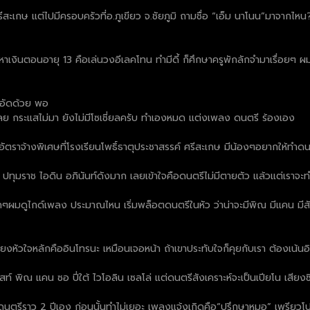
สะเกษ แต่ไปมีครอบครัวที่อ.ภูเขียว จ.ชัยภูมิ ถามชื่อ “เอ็ม นาโนน”มาจากไหน?เ
รีหาเงินตอนอายุ 13 คือเล่นวงอีเลคโทน ทำมีดี้ ก็ศึกษาครูพักลักจำมาเรื่อยๆ 
องอัดด้วย พอ
เลย กระแสไม่มา ยังไม่มีโซเชี่ยลครับ ทำเองหมด แต่งเพลง ดนตรี ร้องเอง
ู(อัตราจ้างพิเศษที่โรงเรียนโพธิ์ธาตุประชาสรรค์ ศรีสะเกษ มีน้องๆอยากให้ทำ
ล ปทุมราช ไอดิน อภินันท์ดังมาก เลยเข้าใจคือดนตรีไม่มีตายตัว แล้วแต่เราจะทำ
ผมดูไกด์เพลง ประมาณไหน เริ่มพล็อตดนตรีในหัว ว่าน่าจะมีพิณ มีแคน มีสัด
บเรียงหัวใจหลักคืออินโทรนะ เหมือนเจอหน้า ถ้าเขาประทับใจก็คุยกับเรา ต้องเน้
 พิณ แคน ซอ ปี่ใต้ ไวโอลิน เซลโล่ แต่ดนตรีสังเคราะห์จะเป็นเปียโน เสียงซิ
ีราว 2 ปีเอง ก่อนนั้นทำไม่เยอะ เพลงแจ้งเกิดคือ“ปรึกษาหมอ” เพรียวโปรดักช