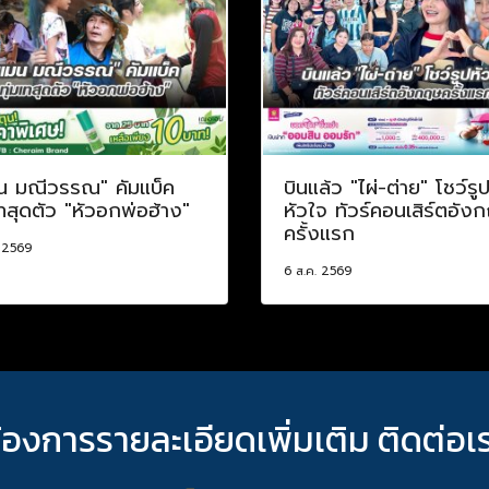
น มณีวรรณ" คัมแบ็ค
บินแล้ว "ไผ่-ต่าย" โชว์รู
เทสุดตัว "หัวอกพ่อฮ้าง"
หัวใจ ทัวร์คอนเสิร์ตอัง
ครั้งแรก
. 2569
6 ส.ค. 2569
้องการรายละเอียดเพิ่มเติม ติดต่อเ