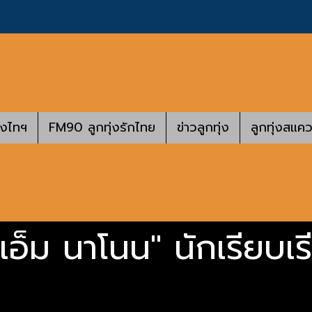
างไทฯ
FM90 ลูกทุ่งรักไทย
ข่าวลูกทุ่ง
ลูกทุ่งสแคว
"เอ็ม นาโนน" นักเรียบเร