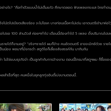
์อย่างไร? “คือทำตัวแบบน้ำไม่เต็มแก้ว ศึกษาตลอด ฟังเพลงกระแส ใครทำดนตรี เ
โน้ตไปเบียดเสียงร้อง จะไม่โอเค บางท่อนเนื้อหาไม่เด่น เอาดนตรีเข้ามาห่อไว้ให
้ ต่อไปขอ 100 ล้านวิวส์ ค่อยๆทำไป เดือนนี้ต้องทำได้ 5 เพลง ตั้งปริมาณไปเลย
สนรายได้ก็งามอยู่? “จริงๆรายได้ ผมก็จ้าง คนอัดดนตรี อาจจะมิกซ์ด้วย รายไ
่เป็นน้อง พอมาที่มังกรดำ สตูดิโอก็เลี้ยงสังสรรค์กัน มากินกัน
ว่า ไม่ใช่แบบธุรกิจจ๋า เป็นลูกค้ากับการจ้างงาน ตอนนี้ใครมาที่สตูฯผม ก็ซ
ลสำเร็จที่สุด คนหนึ่งในยุคลูกทุ่งอินดี้เบ่งบานตอนนี้..