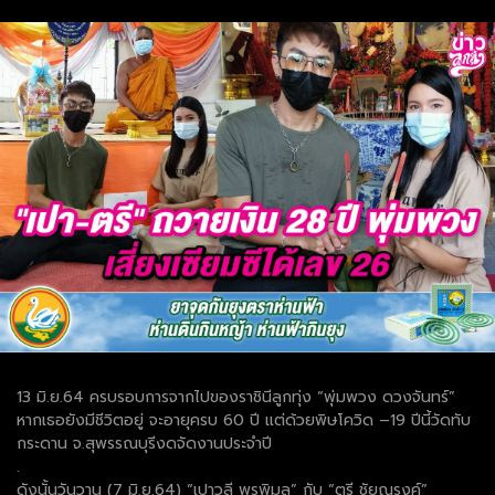
13 มิ.ย.64 ครบรอบการจากไปของราชินีลูกทุ่ง “พุ่มพวง ดวงจันทร์”
หากเธอยังมีชีวิตอยู่ จะอายุครบ 60 ปี แต่ด้วยพิษโควิด –19 ปีนี้วัดทับ
กระดาน จ.สุพรรณบุรีงดจัดงานประจำปี
.
ดังนั้นวันวาน (7 มิ.ย.64) “เปาวลี พรพิมล” กับ “ตรี ชัยณรงค์”