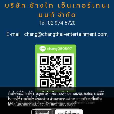
บ ริ ษั ท ช้ า ง ไ ท เ อ็ น เ ท อ ร์ เ ท น เ
ม น ท์ จำ กั ด
Tel.
02 974 5720
E-mail
chang@changthai-entertainment.com
chang080807
เว็บไซต์นี้มีการใช้งานคุกกี้ เพื่อเพิ่มประสิทธิภาพและประสบการณ์ที่ดี
ในการใช้งานเว็บไซต์ของท่าน ท่านสามารถอ่านรายละเอียดเพิ่มเติม
Copy right by Changthai-entertainment.com
ได้ที่
นโยบายความเป็นส่วนตัว
และ
นโยบายคุกกี้
ผู้เข้าชมวันนี้
3,336
ตั้งค่าคุกกี้
ยอมรับทั้งหมด