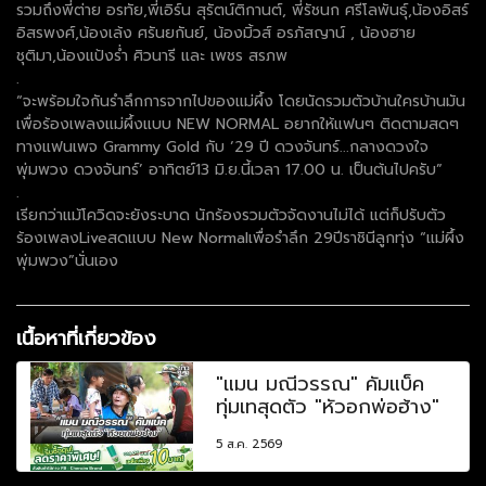
รวมถึงพี่ต่าย อรทัย,พี่เอิร์น สุรัตน์ติกานต์, พี่รัชนก ศรีโลพันธุ์,น้องอิสร์
อิสรพงศ์,น้องเล้ง ศรันยกันย์, น้องมิ้วส์ อรภัสญาน์ , น้องฮาย
ชุติมา,น้องแป้งร่ำ ศิวนารี และ เพชร สรภพ
.
“จะพร้อมใจกันรำลึกการจากไปของแม่ผึ้ง โดยนัดรวมตัวบ้านใครบ้านมัน
เพื่อร้องเพลงแม่ผึ้งแบบ NEW NORMAL อยากให้แฟนๆ ติดตามสดๆ
ทางแฟนเพจ Grammy Gold กับ ‘29 ปี ดวงจันทร์...กลางดวงใจ
พุ่มพวง ดวงจันทร์’ อาทิตย์13 มิ.ย.นี้เวลา 17.00 น. เป็นต้นไปครับ”
.
เรียกว่าแม้โควิดจะยังระบาด นักร้องรวมตัวจัดงานไม่ได้ แต่ก็ปรับตัว
ร้องเพลงLiveสดแบบ New Normalเพื่อรำลึก 29ปีราชินีลูกทุ่ง “แม่ผึ้ง
พุ่มพวง”นั่นเอง
เนื้อหาที่เกี่ยวข้อง
"แมน มณีวรรณ" คัมแบ็ค
ทุ่มเทสุดตัว "หัวอกพ่อฮ้าง"
5 ส.ค. 2569