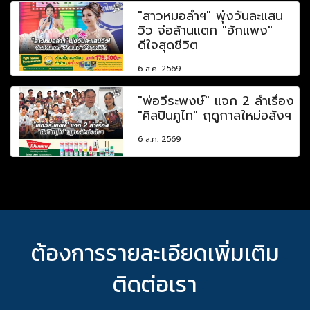
"สาวหมอลำฯ" พุ่งวันละแสน
วิว จ่อล้านแตก "ฮักแพง"
ดีใจสุดชีวิต
6 ส.ค. 2569
"พ่อวีระพงษ์" แจก 2 ลำเรื่อง
"ศิลปินภูไท" ฤดูกาลใหม่อลังฯ
6 ส.ค. 2569
ต้องการรายละเอียดเพิ่มเติม
ติดต่อเรา