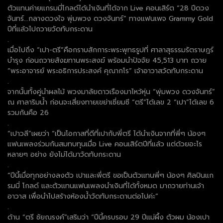
ตัวแทนค่ายแกรมมี่โกลด์ได้นำเงินที่ได้จาก Live คอนเสิร์ต “28 ปีดวง
จันทร์...กลางดวงใจ พุ่มพวง ดวงจันทร์” ทางแฟนเพจ Grammy Gold
ปีที่แล้วไปถวายวัดทับกระดาน
.
เมื่อไปถึง “เปา-ตรี”คือกราบสักการะพระพุทธรูปที่ ศาลาสุธรรมรัตราษฎร์
บำรุง ก่อนถวายสังฆทานพระสงฆ์ พร้อมนำปัจจัย 45,513 บาท ถวาย
“พระอาจารย์ พระอธิการประสงค์ คุณากโร” เจ้าอาวาสวัดทับกระดาน
.
จากนั้นทั้งคู่นำผลไม้ พวงมาลัยดาวเรืองมาไหว้หุ่น “พุ่มพวง ดวงจันทร์”
ณ ศาลาริมน้ำ ก่อนจะเสี่ยงทายเขย่าเซี่ยมซี “ตรี”ได้เลข 2 “เปา”ได้เลข 6
รวมกันคือ 26
.
“เปาวลี”เผยว่า “เป็นโอกาสที่ดีที่เปากับพี่ตรี ได้นำเงินจากที่พี่ๆ น้องๆ
แฟนเพลงร่วมกันสมทบทุนเมื่อ Live คอนเสิร์ตปีที่แล้ว แต่ด้วยอะไร
หลายๆ อย่าง ยังไม่ได้มาวัดทับกระดาน
.
“ปีนี้เมื่อทุกอย่างลงตัว เปาและพี่ตรี ขอเป็นตัวแทนพี่ๆ น้องๆ ศิลปินแก
รมมี่ โกลด์ และตัวแทนแฟนเพลงนำเงินที่ได้ทั้งหมด มาถวายท่านเจ้า
อาวาส เพื่อนำไปสร้างห้องน้ำวัดทับกระดานต่อไปค่ะ”
.
ด้าน “ตรี ชัยณรงค์”เสริมว่า “ปีนี้ครบรอบ 29 ปีแม่ผึ้ง ตัวผม น้องเปา