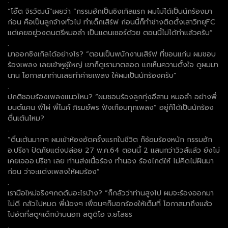
.
“โอ๊ต จิรวัฒน์”เผยว่า “กรรมฮักเป็นซิงเกิลแรก ผมไม่ได้เป็นนักร้องมา
ก่อน คือเป็นลูกจ้างทั่วไป ทำเด็กเสิร์ฟ ก่อนนี้ก็ทำช่างติดตั้งเสาวิทยุFC
แต่เคยอยู่วงดนตรีหมอลำ เป็นแดนเซอร์ด้วย ตอนนี้ไม่ได้ทำแล้วครับ”
.
มาออกซิงเกิลได้อย่างไร? “ตอนเป็นพนักงานเสิร์ฟ ที่ขอนแก่น ผมชอบ
ร้องเพลง เลยเข้าหูผู้ใหญ่ เขาก็ดูเรามาตลอด แกเห็นความตั้งใจ ดูผมมา
นาน โอกาสมาท่านเลยทำค่ายเพลง ให้ผมเป็นนักร้องครับ”
.
ปกติชอบร้องเพลงแนวไหน? “ผมชอบร้องลูกทุ่งอีสาน หมอลำ อย่างพี่
มนต์แคน พี่ไผ่ พี่ไมค์ ภิรมย์พร ฟังเกือบทุกเพลง” อยู่ก็ได้เป็นนักร้อง
ตื่นเต้นไหม?
.
“ตื่นเต้นมากๆ ผมเข้าห้องอัดครั้งแรกในชีวิต ก็ซ้อมร้องหนัก กรรมฮัก
อ.ปรีชา ปัดภัยแต่งปล่อย 27 พ.ค.64 ตอนนี้ 2 แสนกว่าวิวส์แล้ว ยังไม่
เคยเจออ.ปรีชา เลย ท่านส่งเนื้อร้อง ทำนอง ร้องไกด์ให้ ไม่คิดไม่ฝันมา
ก่อน ว่าจะแต่งเพลงให้ผมร้อง”
.
เรามือใหม่จริงๆกดดันอะไรบ้าง? “ก็กลัวว่าท่านสูงไป ผมจะร้องออกมา
ไม่ดี กลัวไปหมด พี่น้องๆ เพื่อนๆก็บอกร้องให้เต็มที่ โอกาสมาถึงแล้ว
ไปอัดที่สตูฯเด็กบ้านนอก สตูดิโอ จ.ยโสธร
.