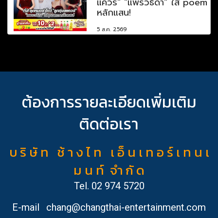
แควร์" "แพรวธิดา" ใส่ poem
หลักแสน!
5 ส.ค. 2569
ต้องการรายละเอียดเพิ่มเติม
ติดต่อเรา
บ ริ ษั ท ช้ า ง ไ ท เ อ็ น เ ท อ ร์ เ ท น เ
ม น ท์ จำ กั ด
Tel.
02 974 5720
E-mail
chang@changthai-entertainment.com