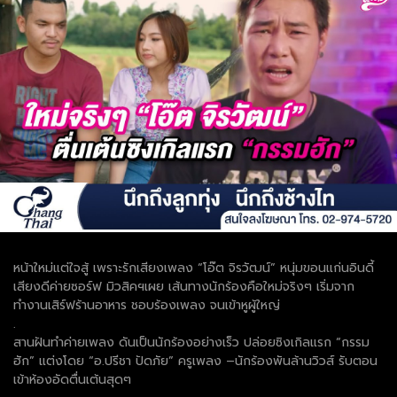
หน้าใหม่แต่ใจสู้ เพราะรักเสียงเพลง “โอ๊ต จิรวัฒน์” หนุ่มขอนแก่นอินดี้
เสียงดีค่ายซอร์ฟ มิวสิคฯเผย เส้นทางนักร้องคือใหม่จริงๆ เริ่มจาก
ทำงานเสิร์ฟร้านอาหาร ชอบร้องเพลง จนเข้าหูผู้ใหญ่
.
สานฝันทำค่ายเพลง ดันเป็นนักร้องอย่างเร็ว ปล่อยซิงเกิลแรก “กรรม
ฮัก” แต่งโดย “อ.ปรีชา ปัดภัย” ครูเพลง –นักร้องพันล้านวิวส์ รับตอน
เข้าห้องอัดตื่นเต้นสุดๆ