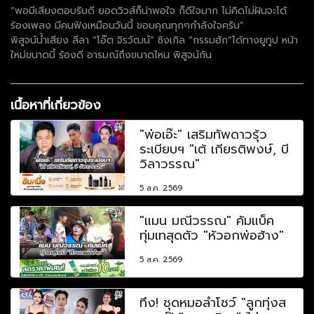
“พอมีเสียงตอบรับดี ยอดวิวส์ก็น่าพอใจ ก็ดีใจมาก ไม่คิดไม่ฝันจะได้
ร้องเพลง มีคนฟังเหมือนวันนี้ ขอบคุณทุกๆกำลังใจครับ”
พิสูจน์น้ำเสียง ลีลา “โอ๊ต จิรวัฒน์” ซิงเกิล “กรรมฮัก”ได้ทางยูทูป หน้า
ใหม่ขนาดนี้ ร้องดี อารมณ์ถึงขนาดไหน พิสูจน์กัน
เนื้อหาที่เกี่ยวข้อง
"พ่อเอ๊ะ" เสริมทัพดาวรุ้ว
ระเบียบฯ "เต้ เกียรติพงษ์, บี
วิลาวรรณ"
5 ส.ค. 2569
"แมน มณีวรรณ" คัมแบ็ค
ทุ่มเทสุดตัว "หัวอกพ่อฮ้าง"
5 ส.ค. 2569
ทึ่ง! ชุดหมอลำโชว์ "ลูกทุ่งส