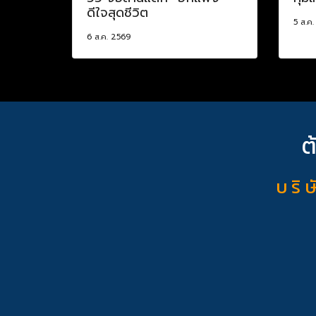
ดีใจสุดชีวิต
5 ส.ค
6 ส.ค. 2569
ต
บ ริ ษ