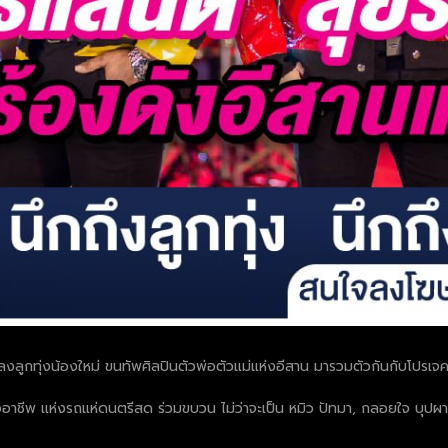
งลูกทุ่งน้องใหม่ ขนทัพศิลปินตัวพ่อตัวแม่แห่งอีสาน มารวมตัวกันกับโปรเจคพ
ืออาชีพ แห่งรถแห่ดนตรีสด ร่วมขบวน ไม่ว่าจะเป็น หมิว ปัทมา, กลอยใจ บุปผ