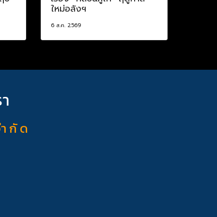
ใหม่อลังฯ
6 ส.ค. 2569
รา
จำ กั ด