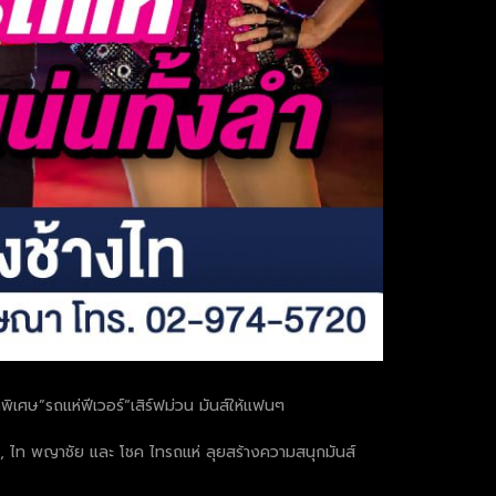
ิเศษ”รถแห่ฟีเวอร์“เสิร์ฟม่วน มันส์ให้แฟนๆ
า, ไท พญาชัย และ โชค ไทรถแห่ ลุยสร้างความสนุกมันส์