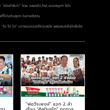
ง “เบิดคำซิเว่า” โดย กลอยใจ,โชค แนวสนุกๆ โย่ๆ
พที่โด่งดังสุดๆ ในภาคอีสาน
็ด “ไป ไป ไป” บวกแนวดนตรีร่วมสมัย ผสมหมอลำมีกลิ่นไอ
ป
"พ่อวีระพงษ์" แจก 2 ลำ
กฤษ
เรื่อง "ศิลปินภูไท" ฤดูกาล