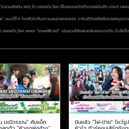
ร์”จะรวมศิลปิน หมิว,ไท,กลอยใจ,โชค เป็นเพลงเปิดตัวรถแห่มันส์ๆ ม่วนๆ เพล
ชัย” แนวโจ๊ะๆ โยกหัวไปกับความสนุกของเพลง การันตีด้วยศิลปินรถแห่คุณภา
ท,กลอยใจ,โชค เพลง “รถแห่ฟีเวอร์” เน้นชวนให้แฟนคลับออกมาเต้น มีวลีเด
น มณีวรรณ" คัมแบ็ค
บินแล้ว "ไผ่-ต่าย" โชว์รู
เทสุดตัว "หัวอกพ่อฮ้าง"
หัวใจ ทัวร์คอนเสิร์ตอัง