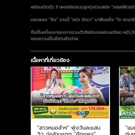
.
พร้อมเปิดตัว 3 เพลงใหม่แนวลูกทุ่งร่วมสมัย “รถแห่ฟีเวอ
.
และเพลง “ซิต” งานนี้ “หมิว ปัทมา” มาฟีเจอริ่ง “ไท พญา
.
ถือเป็นครั้งแรกของการรวมตัวศิลปินรถแห่ดนตรีสด หมิว,ไ
ของความเป็นอีสานอีกด้วย
เนื้อหาที่เกี่ยวข้อง
"สาวหมอลำฯ" พุ่งวันละแสน
"แม
วิว จ่อล้านแตก "ฮักแพง"
ทุ่ม