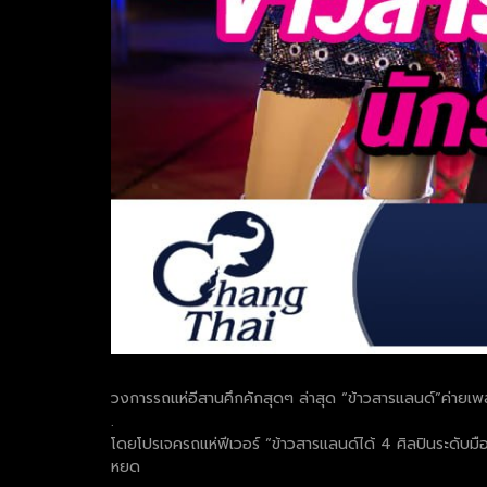
วงการรถแห่อีสานคึกคักสุดๆ ล่าสุด “ข้าวสารแลนด์”ค่ายเพล
.
โดยโปรเจครถแห่ฟีเวอร์ “ข้าวสารแลนด์ได้ 4 ศิลปินระดับม
หยด