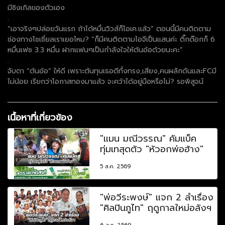
มีซิงเกิลของตัวเอง
.
“เอาจริงๆปล่อยวันแรก ถ้าได้หมื่นวิวส์ก็โอเค.แล้ว” ตอนนี้มีคนติดตาม
ช่องทางโชเชี่ยลเราเยอไหม? “ก็มีคนติดตามไอจีเป็นแสนค่ะ ติ๊กต๊อกก็ 6
หมื่นเฟซ 3.3 หมื่น ฝากแฟนๆเป็นกำลังใจให้ต้นอ้อด้วยนะคะ”
.
จับตา “ต้นอ้อ” ให้ดี เพราะต้นทุนเธอดีทั้งทรง,เสียง,คนผลักดันและFCมี
ไม่น้อย เรียกว่าโอกาสทองมาแล้ว จะคว้าได้อยู่มือหรือไม่? รอพิสูจน์
เนื้อหาที่เกี่ยวข้อง
"แมน มณีวรรณ" คัมแบ็ค
ทุ่มเทสุดตัว "หัวอกพ่อฮ้าง"
5 ส.ค. 2569
"พ่อวีระพงษ์" แจก 2 ลำเรื่อง
"ศิลปินภูไท" ฤดูกาลใหม่อลังฯ