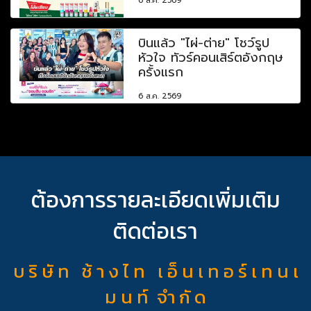
6 ส.ค. 2569
บินแล้ว "ไผ่-ต่าย" โชว์รูป
หัวใจ ทัวร์คอนเสิร์ตอังกฤษ
ครั้งแรก
6 ส.ค. 2569
ต้องการรายละเอียดเพิ่มเติม
ติดต่อเรา
บ ริ ษั ท ช้ า ง ไ ท เ อ็ น เ ท อ ร์ เ ท น เ
ม น ท์ จำ กั ด