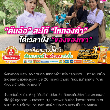
ถึงเวลาฉายแสงแล้ว “ต้นอ้อ ไหทองคำ” หรือ “รัตนรัตน์ เนาวรัตน์”เน็ต
ไอดอลสาวสวยจ.อุบลฯ วัย 20 ทรงดีหวานใจ “ออมสิน”ลูกชาย “นาย
ห้างประจักษ์ชัย ไหทองคำ”
.
ล่าสุดวันนี้(4 ่มิ.ย.64) “ต้นอ้อ” ปล่อยซิงเกิลแรกในชีวิต “ของของเขา”
ที่ได้คู่จิ้นสุดฮอต หมอลำสาว “นุ่น ธิดาพร”กับบ่าวมือพิณ”ทองเบส ทับ
ถนน”มาเล่นเอ็มวีให้ “ต้นอ้อ”เผยฝึกหนักมาก เพราะเป็นซิงเกิลแรก