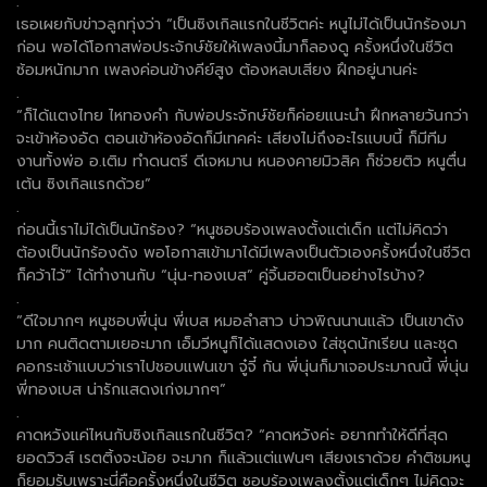
.
เธอเผยกับข่าวลูกทุ่งว่า “เป็นซิงเกิลแรกในชีวิตค่ะ หนูไม่ได้เป็นนักร้องมา
ก่อน พอได้โอกาสพ่อประจักษ์ชัยให้เพลงนี้มาก็ลองดู ครั้งหนึ่งในชีวิต
ซ้อมหนักมาก เพลงค่อนข้างคีย์สูง ต้องหลบเสียง ฝึกอยู่นานค่ะ
.
“ก็ได้แตงไทย ไหทองคำ กับพ่อประจักษ์ชัยก็ค่อยแนะนำ ฝึกหลายวันกว่า
จะเข้าห้องอัด ตอนเข้าห้องอัดก็มีเทคค่ะ เสียงไม่ถึงอะไรแบบนี้ ก็มีทีม
งานทั้งพ่อ อ.เติม ทำดนตรี ดีเจหมาน หนองคายมิวสิค ก็ช่วยติว หนูตื่น
เต้น ซิงเกิลแรกด้วย”
.
ก่อนนี้เราไม่ได้เป็นนักร้อง? “หนูชอบร้องเพลงตั้งแต่เด็ก แต่ไม่คิดว่า
ต้องเป็นนักร้องดัง พอโอกาสเข้ามาได้มีเพลงเป็นตัวเองครั้งหนึ่งในชีวิต
ก็คว้าไว้” ได้ทำงานกับ “นุ่น-ทองเบส” คู่จิ้นฮอตเป็นอย่างไรบ้าง?
.
“ดีใจมากๆ หนูชอบพี่นุ่น พี่เบส หมอลำสาว บ่าวพิณนานแล้ว เป็นเขาดัง
มาก คนติดตามเยอะมาก เอ็มวีหนูก็ได้แสดงเอง ใส่ชุดนักเรียน และชุด
คอกระเช้าแบบว่าเราไปชอบแฟนเขา จู๋จี๋ กัน พี่นุ่นก็มาเจอประมาณนี้ พี่นุ่น
พี่ทองเบส น่ารักแสดงเก่งมากๆ”
.
คาดหวังแค่ไหนกับซิงเกิลแรกในชีวิต? “คาดหวังค่ะ อยากทำให้ดีที่สุด
ยอดวิวส์ เรตติ้งจะน้อย จะมาก ก็แล้วแต่แฟนๆ เสียงเราด้วย คำติชมหนู
ก็ยอมรับเพราะนี่คือครั้งหนึ่งในชีวิต ชอบร้องเพลงตั้งแต่เด็กๆ ไม่คิดจะ