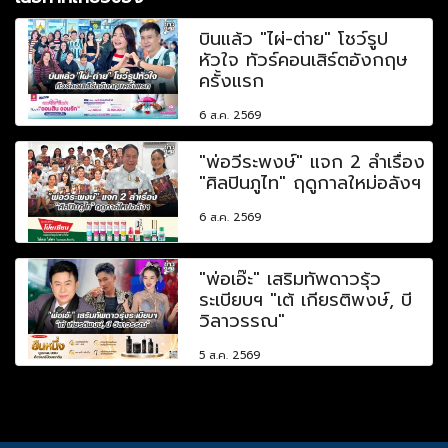
บินแล้ว "ไผ่-ต่าย" โชว์รูป
หัวใจ ทัวร์คอนเสิร์ตอังกฤษ
ครั้งแรก
6 ส.ค. 2569
"พ่อวีระพงษ์" แจก 2 ลำเรื่อง
"ศิลปินภูไท" ฤดูกาลใหม่อลังฯ
6 ส.ค. 2569
"พ่อเอ๊ะ" เสริมทัพดาวรุ้ว
ระเบียบฯ "เต้ เกียรติพงษ์, บี
วิลาวรรณ"
5 ส.ค. 2569