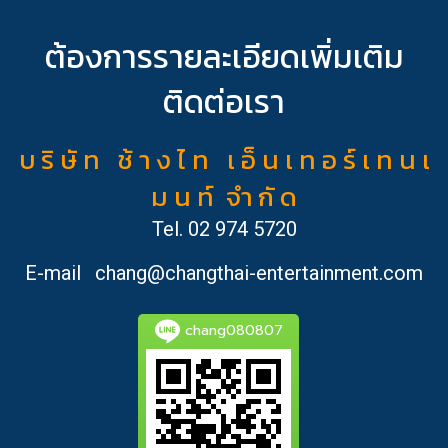
ต้องการรายละเอียดเพิ่มเติม
ติดต่อเรา
บ ริ ษั ท ช้ า ง ไ ท เ อ็ น เ ท อ ร์ เ ท น เ
ม น ท์ จำ กั ด
Tel.
02 974 5720
E-mail
chang@changthai-entertainment.com
chang080807