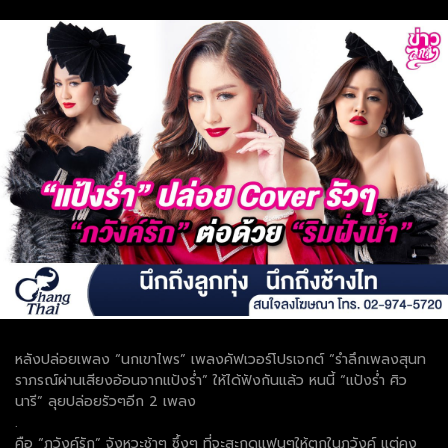
หลังปล่อยเพลง “นกเขาไพร” เพลงคัฟเวอร์โปรเจกต์ “รำลึกเพลงสุนท
ราภรณ์ผ่านเสียงอ้อนจากแป้งร่ำ” ให้ได้ฟังกันแล้ว หนนี้ “แป้งร่ำ ศิว
นารี” ลุยปล่อยรัวๆอีก 2 เพลง
.
คือ “ภวังค์รัก” จังหวะช้าๆ ซึ้งๆ ที่จะสะกดแฟนๆให้ตกในภวังค์ แต่คง