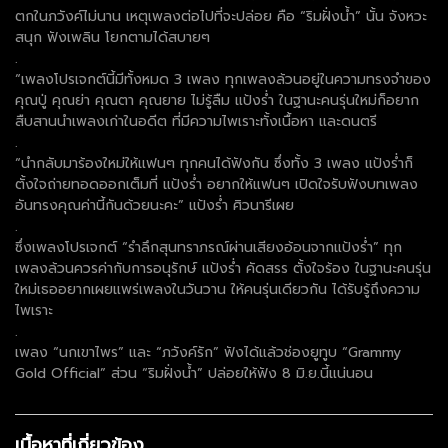
ตกในภวังค์ไม่นาน เหตุเพลงต่อไปที่จะปล่อย คือ “ริมฝั่งน้ำ” นั้น จังหวะ
สนุก ฟังเพลิน โยกตามได้สบายๆ
.
“เพลงโปรเจกต์นี้มีทั้งหมด 3 เพลง ทุกเพลงล้วนอยู่ในความทรงจำของ
คุณปู่ คุณย่า คุณตา คุณยาย ไม่รู้ลืม แป้งร่ำ ในฐานะคนรุ่นใหม่ก็อยาก
สืบสานนำเพลงเก่าในอดีต ที่มีความไพเราะทั้งเนื้อหา และดนตรี
.
“นำกลับมาร้องใหม่ให้แฟนๆ ทุกคนได้ฟังกัน ซึ่งทั้ง 3 เพลง แป้งร่ำก็
ตั้งใจถ่ายทอดออกเต็มที่ แป้งร่ำ อยากให้แฟนๆ เปิดใจรับฟังบทเพลง
อันทรงคุณค่านี้กันด้วยนะคะ” แป้งร่ำ ศิวนารีเผย
.
ซึ่งเพลงโปรเจกต์ “รำลึกสุนทราภรณ์ผ่านเสียงอ้อนจากแป้งร่ำ” ทุก
เพลงล้วนควรค่ากับการอนุรักษ์ แป้งร่ำ คัดสรร ตั้งใจร้อง ในฐานะคนรุ่น
ใหม่เธออยากเผยแพร่เพลงในวันวาน ให้คนรุ่นเดียวกัน ได้รับรู้ถึงความ
ไพเราะ
.
เพลง “นกเขาไพร” และ “ภวังค์รัก” ฟังได้แล้วช่องยูทูบ “Grammy
Gold Official” ส่วน “ริมฝั่งน้ำ” ปล่อยให้ฟัง 8 มิ.ย.นี้แน่นอน
เนื้อหาที่เกี่ยวข้อง