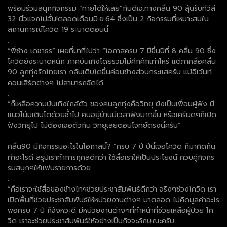
พร้อมร่วมสนุกกิจกรรม “ทายได้ให้เลย”กับดีเจ.ทางคลื่น 90 ลุ้นรับทีวีสี
32 นิ้วแจกไม่อั้น!ตลอดเดือนมิ.ย.64 ซึ่งเป็น 2 กิจกรรมที่เหมาะสมใน
สถานการณ์โควิด 19 ระบาดตอนนี้
.
“พี่ช้าง เดชาธร” เผยที่มาที่ไปว่า “โอกาสครบ 7 ปีขึ้นปีที่ 8 คลื่น 90 ซึ่ง
โควิดยังระบาดหนัก ภาคบันเทิงโดยรวมไม่คึกคักเท่าไหร่ แต่ภาคสื่อคลื่น
90 ลูกทุ่งรักไทยเรา กลับเติบโตขึ้นค่อนข้างส่วนกระแสครับ แม้อีเว้นท์
คอนเสิร์ตต่างๆ ไม่สามารถจัดได้
.
“ก็เหลือความบันเทิงใกล้ตัว ของคนลูกทุ่งคือวิทยุ ยังเป็นเพื่อนผู้ฟัง มี
แนวโน้มเติบโตด้วยซ้ำไป คนอยู่บ้านมีเวลาฟังมากขึ้น หรือเครียดๆก็เปิด
ฟังวิทยุไป ไม่ต้องเจอตัวกัน วิทยุเลยตอบโจทย์ตรงนี้ครับ”
.
คลื่น90 มีกิจกรรมอะไรในโอกาสนี้? “ครบ 7 ปี ปีนี้เจอโควิด ก็มาคิดกัน
ทำอะไรดี สรุปเราทำการกุศลดีกว่า ใช้สื่อเราให้เป็นประโยชน์ ควบคู่กิจกร
รมสนุกๆให้แฟนรายการด้วย
.
“คือเราจะใช้สื่อของช้างไทฯช่วยประชาสัมพันธ์ดีกว่า จริงๆช่วงโควิด เรา
เปิดพื้นที่ช่วยประชาสัมพันธ์ให้หน่วยงานต่างๆ มาตลอด ไม่คิดมูลค่าอะไร
พอครบ 7 ปี ก็จังหวะดี มีหน่วยงานต่างๆที่ทำหน้าที่ช่วยเหลือผู้ป่วย โค
วิด เราจะช่วยประชาสัมพันธ์ให้อย่างเป็นกิจจะลักษณะครับ