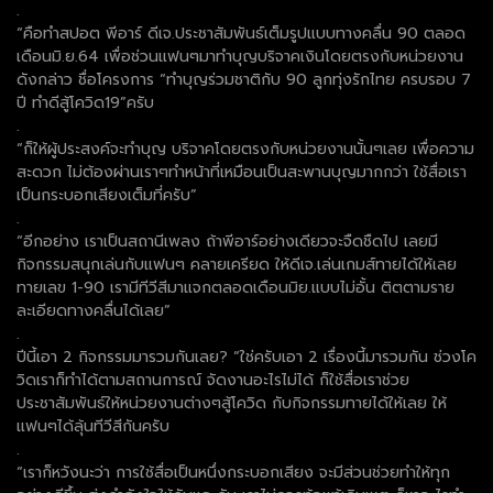
.
“คือทำสปอต พีอาร์ ดีเจ.ประชาสัมพันธ์เต็มรูปแบบทางคลื่น 90 ตลอด
เดือนมิ.ย.64 เพื่อช่วนแฟนๆมาทำบุญบริจาคเงินโดยตรงกับหน่วยงาน
ดังกล่าว ชื่อโครงการ “ทำบุญร่วมชาติกับ 90 ลูกทุ่งรักไทย ครบรอบ 7
ปี ทำดีสู้โควิด19”ครับ
.
“ก็ให้ผู้ประสงค์จะทำบุญ บริจาคโดยตรงกับหน่วยงานนั้นๆเลย เพื่อความ
สะดวก ไม่ต้องผ่านเราๆทำหน้าที่เหมือนเป็นสะพานบุญมากกว่า ใช้สื่อเรา
เป็นกระบอกเสียงเต็มที่ครับ”
.
“อีกอย่าง เราเป็นสถานีเพลง ถ้าพีอาร์อย่างเดียวจะจืดชืดไป เลยมี
กิจกรรมสนุกเล่นกับแฟนๆ คลายเครียด ให้ดีเจ.เล่นเกมส์ทายได้ให้เลย
ทายเลข 1-90 เรามีทีวีสีมาแจกตลอดเดือนมิย.แบบไม่อั้น ติตตามราย
ละเอียดทางคลื่นได้เลย”
.
ปีนี้เอา 2 กิจกรรมมารวมกันเลย? “ใช่ครับเอา 2 เรื่องนี้มารวมกัน ช่วงโค
วิดเราก็ทำได้ตามสถานการณ์ จัดงานอะไรไม่ได้ ก็ใช้สื่อเราช่วย
ประชาสัมพันธ์ให้หน่วยงานต่างๆสู้โควิด กับกิจกรรมทายได้ให้เลย ให้
แฟนๆได้ลุ้นทีวีสีกันครับ
.
“เราก็หวังนะว่า การใช้สื่อเป็นหนึ่งกระบอกเสียง จะมีส่วนช่วยทำให้ทุก