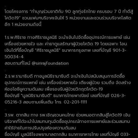
.
โดยโครงการ “ทำบุญร่วมชาติกับ 90 ลูกทุ่งรักไทย ครบรอบ 7 ปี ทำดีสู้
โควิด19” ชวนแฟนๆบริจาคเงินให้ 5 หน่วยงานและชวนร่วมบริจาคโลหิต
อีก 1 หน่วยงานดังนี้
1.ร.พ.ศิริราช ทางศิริราชมูลนิธิ จะนำเงินไปจัดซื้ออุปกรณ์การแพทย์ เช่น
เครื่องช่วยหายใจ และ ค่ายาดูแลรักษาผู้ป่วยโควิด 19 โดยเฉพาะ โอน
เงินได้ที่ชื่อบัญชี "ศิริราชมูลนิธิ" ธนาคารกรุงเทพ เลขที่บัญชี 901-3-
50034-4
สอบถามที่ไลน์ @sirirajfoundation
.
2.ร.พ.รามาธิบดี ทางมูลนิธิรามาธิบดี จะนำเงินไปสนับสนุนการจัดซื้อ
อุปกรณ์การแพทย์ เช่น เครื่องช่วยหายใจ เตียงผู้ป่วย รวมถึง จัดสร้าง
ห้องไอซียูความดันลบ เพื่อรองรับผู้ป่วยวิกฤตโควิด-19
ชื่อบัญชี "มูลนิธิรามาธิบดี" ธนาคารไทยพาณิชย์ เลขที่บัญชี 026-3-
05216-3 สอบถามเพิ่มเติม โทร. 02-201-1111
.
3.รพ. ตากสิน ทาง รพ.เชิญชวนคนไทย ช่วยหมอตากสินสู้โควิด19 เงิน
บริจาคที่ได้จะนำไปสมทบทุนจัดซื้ออุปกรณ์ทางการแพทย์และร่วมสมทบ
ค่าใช้จ่ายในการปรับปรุงห้องความดันลบ
ชื่อบัญชี มูลนิธิโรงพยาบาลตากสิน ธนาคารทหารไทย เลขที่บัญชี 033-