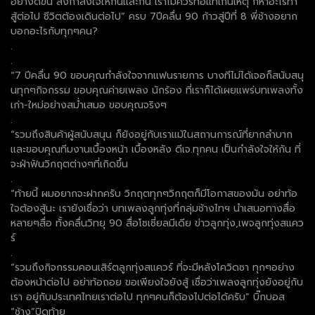
อย่างดีขึ้น ส่งกำลังใจให้กันและกัน เราไม่ควรท้อแท้เกินเหตุ ก็หาอะไรทำ
สู้ต่อไป ชีวิตต้องเดินต่อไป” ครบ 7ปีคลื่น 90 ก้าวสู่ปีที่ 8 พี่ช้างอยาก
บอกอะไรกับทุกๆคน?
.
.
“7 ปีคลื่น 90 ขอบคุณกำลังใจจากแฟนรายการ บางทีไม่ได้เจอก็สนับสนุ
นทุกๆกิจกรรม ขอบคุณค่ายเพลง นักร้อง ที่เราก็ได้เผยแพร่บทเพลงทั้ง
เก่า-ใหม่อย่างสม่ำเสมอ ขอบคุณจริงๆ
.
“รวมถึงสินค้าผู้สนับสนุน ก็ยังอยู่กับเราแม้ในสถานการณ์ที่ยากลำบาก
และขอบคุณทีมงานเบื้องหน้า เบื้องหลัง ดีเจ.ทุกคน เป็นกำลังใจให้กัน ที่
จะฝ่าฟันวิกฤตต่างๆที่เกิดขึ้น
.
“ท้ายนี้ ผมอยากจะฝากครับ วิกฤตทุกๆวิกฤตก็มีโอกาสของมัน อย่าท้อ
ใจต้องสู้นะ เรายังเชื่อว่า บทเพลงลูกทุ่งที่กลุ่มช้างไทฯ นำเสนอทางสื่อ
หลายๆสื่อ ทั้งคลื่นวิทยุ 90 สื่อโซเชี่ยลมีเดีย ข่าวลูกทุ่ง,เพจลูกทุ่งสแคว
ร์
.
“รวมถึงกิจกรรมคอนเสิร์ตลูกทุ่งสแควร์ ที่จะมีหลังโควิดซา ทุกๆอย่าง
ต้องหน้าต่อไป อย่าท้อถอย ขอเพียงใจยังสู้ เชื่อว่าเพลงลูกทุ่งยังอยู่กับ
เรา อยู่กับประเทศไทยเราต่อไป ทุกๆคนก็ต้องไปต่อได้ครับ” บิ๊กบอส
“ช้าง”ปิดท้าย