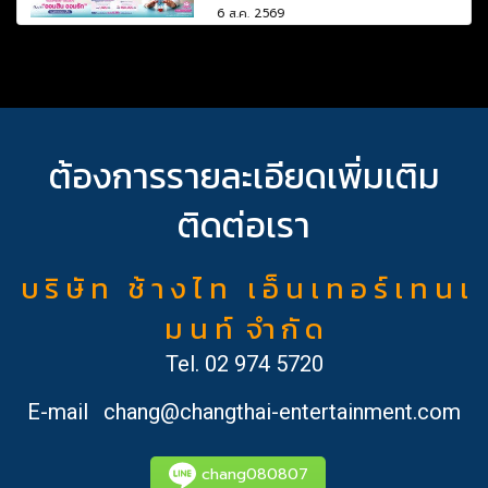
6 ส.ค. 2569
ต้องการรายละเอียดเพิ่มเติม
ติดต่อเรา
บ ริ ษั ท ช้ า ง ไ ท เ อ็ น เ ท อ ร์ เ ท น เ
ม น ท์ จำ กั ด
Tel.
02 974 5720
E-mail
chang@changthai-entertainment.com
chang080807