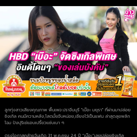
ลูกทุ่งสาวเสียงคุณภาพ พื้นเพจ.ปราจีนบุรี "เบ๊อะ มยุรา" ที่ผ่านมาปล่อย
ซิงเกิล คนมีความหลัง,โสดมั้ยจีบหน่อย,เซียงไว้เป็นแฟน ล่าสุดลุยพลิก
โฉม ปังปุริเย่แอบเปรี้ยวแซ่บเบา ๆ
.
ตรงโอกาสคล้ายวันเกิด 31 พ.ค.ครบ 24 ปี “เบ๊อะ”เลยปล่อยซิงเกิล