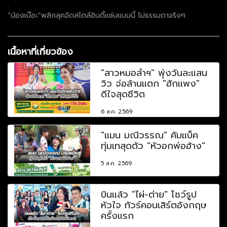
.
“น้องเบ๊อะ”พลิกลุคจัดสไตล์อินดี้แซ่บแบบนี้ ไม่ธรรมดาจริงๆ
เนื้อหาที่เกี่ยวข้อง
"สาวหมอลำฯ" พุ่งวันละแสน
วิว จ่อล้านแตก "ฮักแพง"
ดีใจสุดชีวิต
6 ส.ค. 2569
"แมน มณีวรรณ" คัมแบ็ค
ทุ่มเทสุดตัว "หัวอกพ่อฮ้าง"
5 ส.ค. 2569
บินแล้ว "ไผ่-ต่าย" โชว์รูป
หัวใจ ทัวร์คอนเสิร์ตอังกฤษ
ครั้งแรก