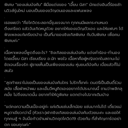
พิเศษ "ของเล่นบังคับ" ฝีมือแต่งของ "เจี๊ยบ นิสา" นักแต่งอินดี้ร้อยล้า
นวิวส์รุ่นใหม่ มอบเป็นของขวัญตนเองและแฟนเพลง
.
เธอเผยว่า "คือโควิดระลอกนี้รุนแรงมาก ทุกคนมีผลกระทบหมด
ตึงเครียด แล้ววันเกิดหนูด้วย อยากให้ของขวัญตัวเอง และให้แฟนๆ ได้
ฟังเพลงแก้เครียดบ้าง เป็นที่มาของซิงเกิลพิเศษ กับวันพิเศษ เพื่อคน
พิเศษค่ะ”
.
เนื้อหาเพลงนี้พูดถึงอะไร? “ซิงเกิลของเล่นบังคับ แต่งคำร้อง-ทำนอง
โดยเจี๊ยบ นิสา เรียบเรียง อ.นัท พอใจ เนื้อหาคือผู้หญิงตกในสถานะไม่
ชัดเจนเรื่องรัก ผู้ชายเห็นเป็นเพียงของเล่น หุ่นยนต์บังคับ เบื่อแล้วก็ไม่
สนใจ
.
“สุดท้ายเราไม่ขอเป็นของเล่นบังคับใคร ไม่รักก็เทค่ะ ดนตรีเป็นอินดี้ร่วม
สมัย เสื้อผ้าหน้าผม และเอ็มวีหนูคิดเองอยากได้ประมาณนี้ ถามว่าพลิกลุ
คมั้ย ไม่ถึงขนาดนั้น อยากทำให้ดูพิเศษ แตกต่างไปจากเดิมบ้าง
.
“แต่คงความเป็นเบ๊อะอยู่ค่ะ แค่เติมแซ่บเล็กน้อย แซ่บมากไม่ได้ เดี๋ยวแม่
หนูตาเขียวกว่านี้ (หัวเราะ)ฝากซิงเกิลของเล่นบังคับด้วยนะคะ และขอให้
ทุกคนสู้ ๆ จับมือก้าวข้ามผ่านวิกฤตโควิด19 ด้วยกัน ที่สำคัญการ์ดอย่า
ตก ขอบคุณค่ะ"