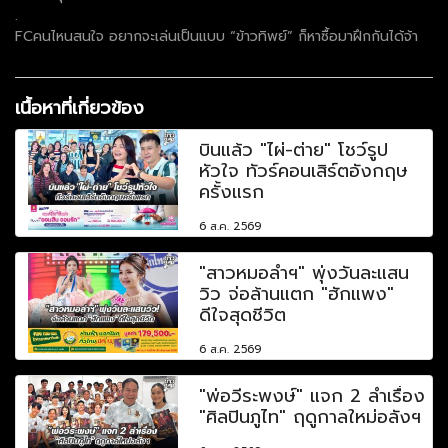
.
FCคนไหนสนใจ อยากจะเล่นเป็นแบบ “ข้าวทิพย์” ก็หาซื้อมาฝึกกันได้จ้า
เนื้อหาที่เกี่ยวข้อง
บินแล้ว "ไผ่-ต่าย" โชว์รูป
หัวใจ ทัวร์คอนเสิร์ตอังกฤษ
ครั้งแรก
6 ส.ค. 2569
"สาวหมอลำฯ" พุ่งวันละแสน
วิว จ่อล้านแตก "ฮักแพง"
ดีใจสุดชีวิต
6 ส.ค. 2569
"พ่อวีระพงษ์" แจก 2 ลำเรื่อง
"ศิลปินภูไท" ฤดูกาลใหม่อลังฯ