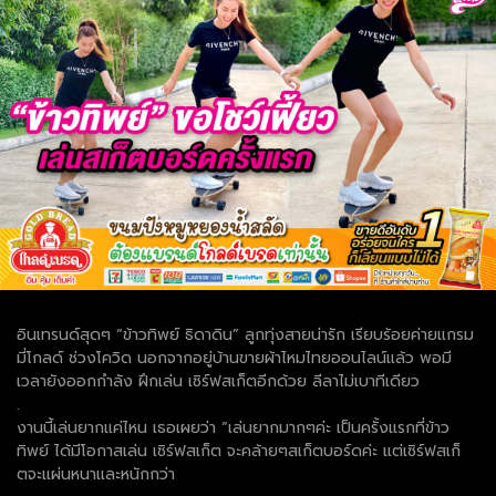
อินเทรนด์สุดๆ “ข้าวทิพย์ ธิดาดิน” ลูกทุ่งสายน่ารัก เรียบร้อยค่ายแกรม
มี่โกลด์ ช่วงโควิด นอกจากอยู่บ้านขายผ้าไหมไทยออนไลน์แล้ว พอมี
เวลายังออกกำลัง ฝึกเล่น เซิร์ฟสเก็ตอีกด้วย ลีลาไม่เบาทีเดียว
.
งานนี้เล่นยากแค่ไหน เธอเผยว่า “เล่นยากมากๆค่ะ เป็นครั้งแรกที่ข้าว
ทิพย์ ได้มีโอกาสเล่น เซิร์ฟสเก็ต จะคล้ายๆสเก็ตบอร์ดค่ะ แต่เซิร์ฟสเก็
ตจะแผ่นหนาและหนักกว่า