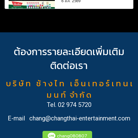
6 ส.ค. 2569
ต้องการรายละเอียดเพิ่มเติม
ติดต่อเรา
บ ริ ษั ท ช้ า ง ไ ท เ อ็ น เ ท อ ร์ เ ท น เ
ม น ท์ จำ กั ด
Tel.
02 974 5720
E-mail
chang@changthai-entertainment.com
chang080807