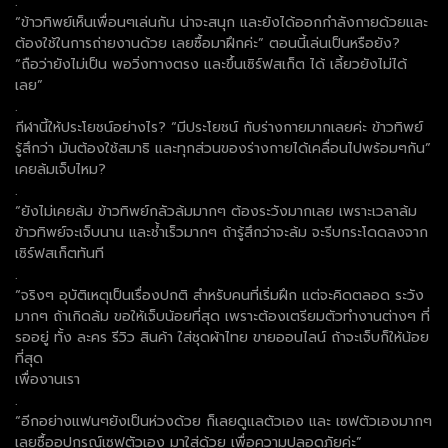
.
“ข้าวทิพย์เห็นเพื่อนๆเล่นกัน น่าจะสนุก และยังได้ออกกำลังกายด้วยและ
ต้องใช้ในการถ่ายงานด้วย เลยซื้อมาฝึกค่ะ” ตอนนี้เล่นเป็นหรือยัง?
“ถือว่ายังไม่เป็น พอวิ่งทางตรง และขึ้นเซิร์ฟสเก็ต ได้ เลี้ยวยังไม่ได้
เลย”
.
กีฬานี้ให้ประโยชน์อย่างไร? “มีประโยชน์ กับร่างกายมากเลยค่ะ ข้าวทิพย์
รู้สึกว่า มันต้องใช้สมาธิ และทุกส่วนของร่างกายได้เคลื่อนไปพร้อมๆกัน”
เคยล้มเจ็บไหม?
.
“ยังไม่เคยล้ม ข้าวทิพย์กลัวล้มมากๆ ต้องระวังมากเลย เพราะเวลาล้ม
ข้าวทิพย์จะเจ็บนาน และช้ำเร็วมากๆ ถ้ารู้สึกว่าจะล้ม จะรีบกระโดดลงจาก
เซิร์ฟสเก็ตทันที
.
“จริงๆ อุบัติเหตุเป็นเรื่องปกติ สำหรับคนที่เริ่มฝึก แต่จะคิดตลอด ระวัง
มากๆ ถ้าเกิดล้ม ขอให้เจ็บน้อยที่สุด เพราะต้องเตรียมตัวทำงานต่างๆ ที่
รออยู่ ทั้ง ละคร รีวิว สินค้า ใส่ชุดผ้าไทย ขายออนไลน์ ถ้าจะเจ็บก็ให้น้อย
ที่สุด
เพื่องานเรา
.
“อีกอย่างแฟนๆยังเป็นห่วงด้วย ก็เลยดูแลตัวเอง และ เซฟตัวเองมากๆ
เลยซื้ออุปกรณ์เซฟตัวเอง มาใส่ด้วย เพื่อความปลอดภัยค่ะ”