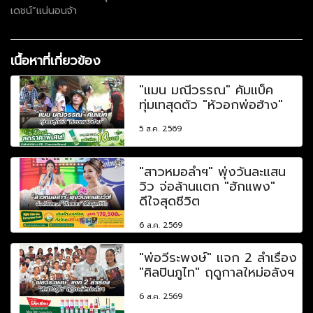
เดชน์”แน่นอนจ้า
เนื้อหาที่เกี่ยวข้อง
"แมน มณีวรรณ" คัมแบ็ค
ทุ่มเทสุดตัว "หัวอกพ่อฮ้าง"
5 ส.ค. 2569
"สาวหมอลำฯ" พุ่งวันละแสน
วิว จ่อล้านแตก "ฮักแพง"
ดีใจสุดชีวิต
6 ส.ค. 2569
"พ่อวีระพงษ์" แจก 2 ลำเรื่อง
"ศิลปินภูไท" ฤดูกาลใหม่อลังฯ
6 ส.ค. 2569