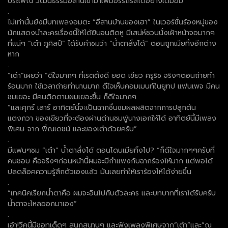
ประเพณี วัฒนธรรมอีสานเข้ามาเพิ่มอรรถรสได้อย่างเต็มอิ่ม
.
ไม่เท่านั้นยังมีบทเพลงอมตะ “อีสานบ้านของเฮา” ในเวอร์ชั่นร้องหมู่ของ
นักแสดงนำละครเรื่องนี้ให้ได้ยินจนติดหู มีเสน่ห์ชวนนั่งเฝ้าหน้าจอมากๆ
ที่แน่ๆ “เต๋า ภูศิลป์” ได้รับคำชมว่า “น้ำตาสั่งได้” ตอนถูกเมียทิ้งอีกต่าง
หาก
.
“เต๋า”เผยว่า “ดีใจมากๆ ที่เรตติ้งดี ยอด เขียว ครูริช จริงๆตอนถ่ายทำ
ร้อนมาก ใช้เวลาถ่ายทำนานมาก ดีใจเห็นคอมเมนท์ในยูทป แฟนเพจ มีคน
ชมเยอะ มีคนติดตามผมเยอะขึ้น ก็ดีใจมากๆ
“และศุกร์ เสาร์ อาทิตย์นี้จะเป็นฉากชื่นชมผลผลิตจากการปลูกต้น
แตงกวา ของเขียวที่จะต้องผ่านด่านชมพู่นางเอกให้ได้ อาทิตย์นี้มีเพลง
พิเศษ จาก พี่ณเดชน์ และของเต๋าด้วยครับ”
.
มีแฟนๆชม “เต๋า” น้ำตาสั่งได้ ตอนโดนเมียทิ้งไป? “ก็ดีใจมากๆๆครับที่
คนชอบ คือจริงๆก่อนหน้านี้ผมจะมีกำแพงกับฉากร้องไห้มาก แต่พอได้
ปลดล็อคความรู้สึกตัวเองแล้ว มันเลยทำให้เราร้องไห้ได้ง่ายขึ้น
.
“เทคนิคเรียกน้ำตาคือ ผมจะอินไปกับตัวละคร และบทบาทที่เราได้รับครับ
น้ำตาจะไหลออกมาเอง”
.
เอ้า!วีคนี้มีชอทเด็ดๆ สนุกสนานๆ และฟังเพลงพิเศษจาก”เต๋า”และ”ณ