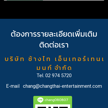
ต้องการรายละเอียดเพิ่มเติม
ติดต่อเรา
บ ริ ษั ท ช้ า ง ไ ท เ อ็ น เ ท อ ร์ เ ท น เ
ม น ท์ จำ กั ด
Tel.
02 974 5720
E-mail
chang@changthai-entertainment.com
chang080807