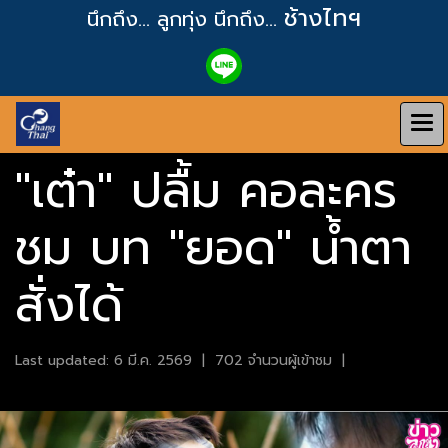
ช้างไทฯ
นึกถึง... ลูกทุ่ง
นึกถึง...
"เต๋า" ปลื้ม คอละคร
ชม บท "ยอด" น้ำตา
สั่งได้
Last updated: 6 มี.ค. 2569
|
702 จำนวนผู้เข้าชม
|