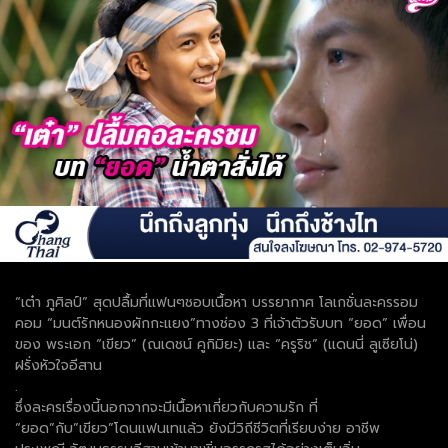
“เต๋า ภูศิลป์” สุดปลื้มที่แฟนๆชอบเนื้อหา บรรยากาศ โลเกชั่นละครรอม
คอม “มนต์รักหนองผักกะแยง”ทางช่อง 3 ที่เจ้าตัวรับบท “ยอด” เพื่อน
ของ พระเอก “เขียว” (ณเดชน์ คูกิมิยะ) และ “ครูริช” (แดนนี่ ลูเซียโน่)
ฝรั่งหัวใจอีสาน
.
ซึ่งละครเรื่องนี้นอกจากจะมีเนื้อหาเกี่ยวกับความรัก ที่
“ยอด”กับ”เขียว”โดนแฟนเทแล้ว ยังมีวิถีชีวิตที่เรียบง่าย อาชีพ