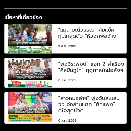
เนื้อหาที่เกี่ยวข้อง
"แมน มณีวรรณ" คัมแบ็ค
ทุ่มเทสุดตัว "หัวอกพ่อฮ้าง"
5 ส.ค. 2569
"พ่อวีระพงษ์" แจก 2 ลำเรื่อง
"ศิลปินภูไท" ฤดูกาลใหม่อลังฯ
6 ส.ค. 2569
"สาวหมอลำฯ" พุ่งวันละแสน
วิว จ่อล้านแตก "ฮักแพง"
ดีใจสุดชีวิต
6 ส.ค. 2569