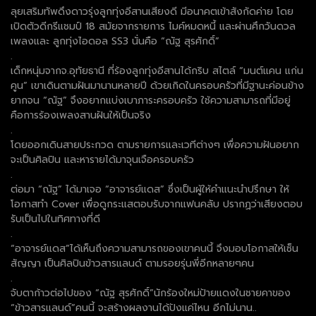
ลุยเสริมทัพดึงดาวรุ่งลูกทุ่งอีสานเสียงดี มีอนาคตเข้าสังกัดค่าย โดย
เปิดตัวดีกรีแชมป์ 18 สมัยจากรายการ ไมค์หมดหนี้ และผ่านศึกวันดวล
เพลงและ ลูกทุ่งไอดอล SS3 นั่นคือ “ณัฐ สุรศักดิ์”
.
เด็กหนุ่มจากจ.อุทัยธานี ที่ร้องลูกทุ่งอีสานได้กริบ สไตล์ “มนต์แคน แก่น
คูน” เขาเดินตามฝันมานานหลายปี ด้วยเกิดในครอบครัวที่มีฐานะค่อนข้าง
ยากจน “ณัฐ” จึงอยากแบ่งเบาภาระครอบครัว ใช้ความสามารถที่มีอยู่
คือการร้องเพลงสานฝันให้เป็นจริง
.
โดยออกเดินสายประกวด ตามรายการและเวทีต่างๆ เพื่อความฝันอยาก
จะเป็นศิลปิน และหารายได้มาจุนเจือครอบครัว
.
ต่อมา “ณัฐ” ได้มาเจอ “อาจารย์แดส” ซึ่งเป็นผู้ให้คำแนะนำปรึกษา ให้
โอกาสทำ Cover เพื่อดูกระแสตอบรับจากแฟนคลับ ปรากฏว่าเสียงตอบ
รับเป็นไปในทิศทางที่ดี
.
“อาจารย์แดส”ได้เห็นถึงความสามารถของเขาคนนี้ จึงมอบโอกาสให้เซ็น
สัญญา เป็นศิลปินข้าวสารแลนด์ ตามรอยรุ่นพี่อีกหลายๆคน
.
จับตาก้าวต่อไปของ “ณัฐ สุรศักดิ์”นักร้องใหม่ป้ายแดงในชายคาของ
“ข้าวสารแลนด์”คนนี้ จะสร้างผลงานได้ปังแค่ไหน อีกไม่นาน..