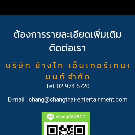
ต้องการรายละเอียดเพิ่มเติม
ติดต่อเรา
บ ริ ษั ท ช้ า ง ไ ท เ อ็ น เ ท อ ร์ เ ท น เ
ม น ท์ จำ กั ด
Tel.
02 974 5720
E-mail
chang@changthai-entertainment.com
chang080807