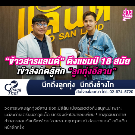
วงการเพลงลูกทุ่งอีสาน ยังจะมีสีสัน เบียดเรตติ้งกันสนุกแน่ เพราะ
แต่ละค่ายเตรียมอาวุธเด็ด นักร้องดีๆไว้ปล่อยเพียบ ! ล่าสุดจับตาค่าย
ข้าวสารแลนด์ฯบริหารโดย“อ.แดส-กฤษฎากรณ์ อ่อนตาแสง” ขยับเดิน
หน้าอีกครั้ง
.