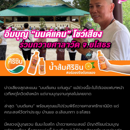
บ่าวเสียงสุดสะแนน “มนต์แคน แก่นคูน” แม้ช่วงนี้จะไม่ได้เจอแฟนๆหน้า
เวทีเหตุโควิดยังหนัก แต่งานบุญงานกุศลไม่เคยขาด
.
ล่าสุด “มนต์แคน” พร้อมคุณแม่ไปร่วมพิธีถวายศาลาศรัทธานิมิต แด่
คณะสงห์วัดท่าประชุม บ้านแย อ.เลิงนกทา จ.ยโสธร
.
มีหลวงปู่บุญชวน ธัมมะโฆสโก นำถวายคณะสงฆ์ มีญาติโยมร่วมบุญ