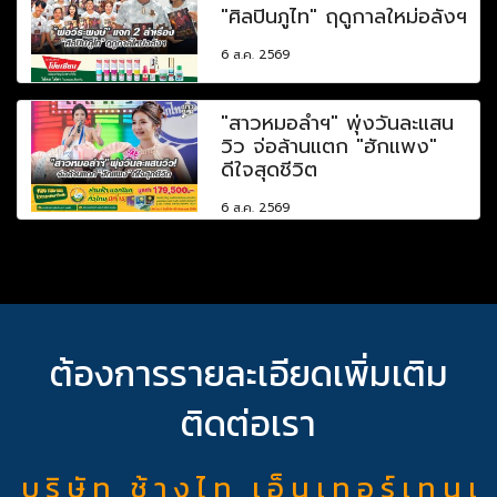
"ศิลปินภูไท" ฤดูกาลใหม่อลังฯ
6 ส.ค. 2569
"สาวหมอลำฯ" พุ่งวันละแสน
วิว จ่อล้านแตก "ฮักแพง"
ดีใจสุดชีวิต
6 ส.ค. 2569
ต้องการรายละเอียดเพิ่มเติม
ติดต่อเรา
บ ริ ษั ท ช้ า ง ไ ท เ อ็ น เ ท อ ร์ เ ท น เ