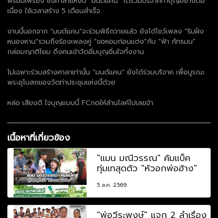
พร้อมเพรียง ซึ่งศาลาแห่งนี้ “มนต์แคน” ได้ร่วมบริจาคทำบุญอย่างต่อ
เนื่อง ใช้เวลาสร้าง 5 เดือนสำเร็จ
.
งานนี้นอกจาก “มนต์แคน”จะร่วมพิธีถวายแล้ว ยังได้โชว์เพลง “ริมฝั่ง
หนองหาน”รวมถึงร้องเพลงคู่ “ขอหอมก่อนแต่ง”กับ “ฟ้า ภัทรมน”
กล่อมญาติโยม ดึงคนเข้าวัดอิ่มบุญอิ่มใจทั้งงาน
.
ไม่เฉพาะร่วมสร้างศาลาเท่านั้น “มนต์แคน” ยังได้ร่วมบริจาค เพื่อบูรณะ
พระอุโบสถของวัดท่าประชุมแห่งนี้ด้วย
.
หล่อ เสียงดี ใจบุญแบบนี้ FCกดให้ล้านไลค์ไปเลยจ้า
เนื้อหาที่เกี่ยวข้อง
"แมน มณีวรรณ" คัมแบ็ค
ทุ่มเทสุดตัว "หัวอกพ่อฮ้าง"
5 ส.ค. 2569
"พ่อวีระพงษ์" แจก 2 ลำเรื่อง